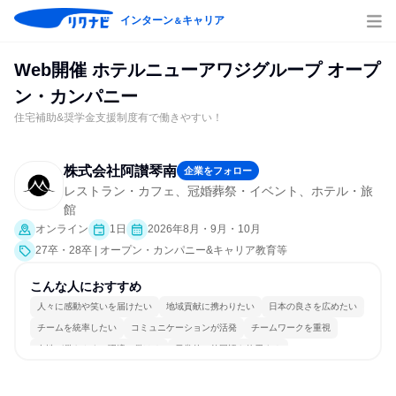
インターン
キャリア
＆
Web開催 ホテルニューアワジグループ オープ
ン・カンパニー
住宅補助&奨学金支援制度有で働きやすい！
株式会社阿讃琴南
企業をフォロー
レストラン・カフェ、冠婚葬祭・イベント、ホテル・旅
館
オンライン
1日
2026年8月・9月・10月
27卒・28卒 | オープン・カンパニー&キャリア教育等
こんな人におすすめ
人々に感動や笑いを届けたい
地域貢献に携わりたい
日本の良さを広めたい
チームを統率したい
コミュニケーションが活発
チームワークを重視
女性が働きやすい環境で働ける
日常的に外国語を使用する
多様な職種の人と関われる
人とたくさん会話する