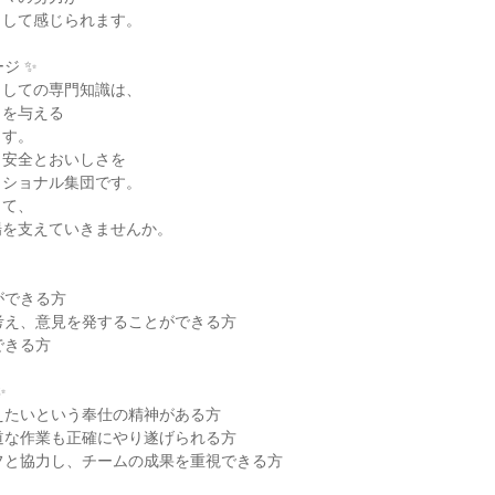
として感じられます。
ジ ✨
としての専門知識は、
力を与える
ます。
・安全とおいしさを
ッショナル集団です。
して、
場を支えていきませんか。
ができる方
考え、意見を発することができる方
できる方
✨
えたいという奉仕の精神がある方
道な作業も正確にやり遂げられる方
フと協力し、チームの成果を重視できる方