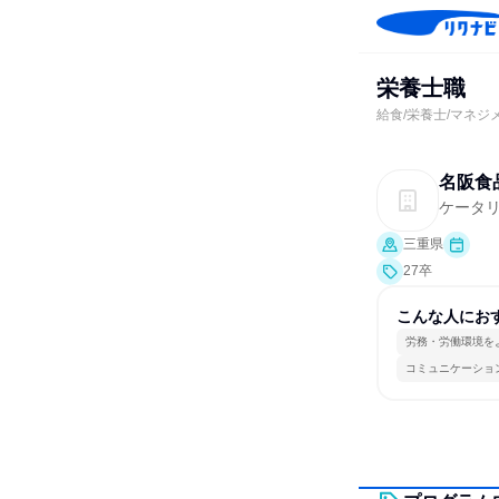
栄養士職
給食/栄養士/マネジ
名阪食
ケータ
三重県
27卒
こんな人にお
労務・労働環境を
コミュニケーショ