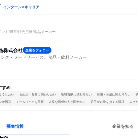
インターン
キャリア
＆
メント/経営/社会貢献/食品メーカー
品株式会社
企業をフォロー
リング・フードサービス、食品・飲料メーカー
すすめ
よくしたい
食生活・食育に関わりたい
地域貢献に携わりたい
採用・育成に関わりたい
ンが活発
チームワークを重視
多様な職種の人と関われる
若手が裁量を持てる環境
人と
募集情報
企業を知る