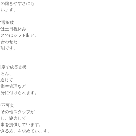
士の働きやすさにも
ています。
ア選択肢
では土日祝休み、
ースではシフト制と、
に合わせた
可能です。
制度で成長支援
ちろん、
を通じて、
・衛生管理など
を身に付けられます。
が不可欠
、その他スタッフが
にし、協力して
食事を提供しています。
できる方」を求めています。