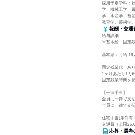
採用予定学科：
学、機械工学、
学、水産学、畜産
教育学、芸術学
報酬・交通
給与詳細
※基本給・固定
基本給：月給 19万
固定残業代：あ
1ヶ月あたり1万
固定残業時間を
【一律手当】
全員に一律で支
全員に一律で支
住宅手当(条件有り
交通費（上限26,
応募・選考