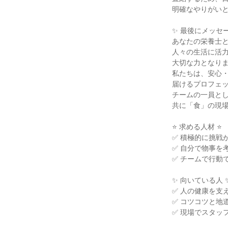
明確なやりがい
✨ 最後にメッセー
あなたの栄養士
人々の生活に活
大切な力となり
私たちは、安心
届けるプロフェ
チームの一員と
共に「食」の現
⭐ 求める人材 ⭐
✅ 積極的に挑戦
✅ 自分で物事を
✅ チームで行動
✨ 向いている人 
✅ 人の健康を支
✅ コツコツと地
✅ 現場でスタッ