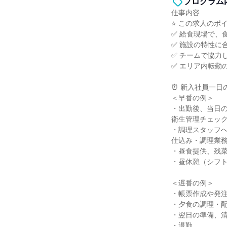
プログラム
仕事内容
⭐ この求人のポイ
✅ 給食現場で、
✅ 施設の特性に
✅ チームで協力
✅ エリア内転勤
⏰ 新入社員一日
＜早番の例＞
・出勤後、当日
衛生管理チェッ
・調理スタッフ
仕込み・調理業
・昼食提供、残
・昼休憩（シフ
＜遅番の例＞
・帳票作成や発
・夕食の調理・
・翌日の準備、
・退勤