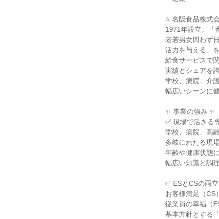
⭐ 名阪食品株式
1971年設立。
老若男女問わず
活力を与える」
給食サービスで
実績とシェアを
学校、病院、介
幅広いシーンに
✨ 事業の強み ✨
✅ 現場で活きる
学校、病院、高
多岐にわたる現
年齢や健康状態
幅広い知識と調
✅ ESとCSの両
お客様満足（CS
従業員の幸福（E
基本方針とする