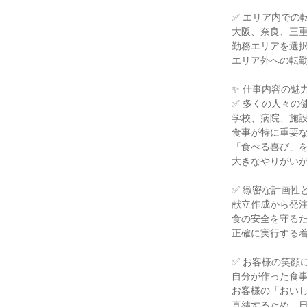
✅ エリア内での
大阪、奈良、三
勤務エリアを選
エリア外への転
✨ 仕事内容の魅力
✅ 多くの人々の
学校、病院、施
食事が特に重要
「食べる喜び」
大きなやりがい
✅ 緻密な計画性
献立作成から発
食の安全を守る
正確に実行する
✅ お客様の笑顔
自分が作った食
お客様の「おい
直結するため、