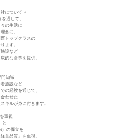
会社について ⭐
「食を通して、
日々の生活に
を理念に、
関西トップクラスの
誇ります。
護施設など
健康的な食事を提供。
専門知識
齢者施設など
場での経験を通じて、
に合わせた
理スキルが身に付きます。
立を重視
）と
S）の両立を
「経営品質」を重視。