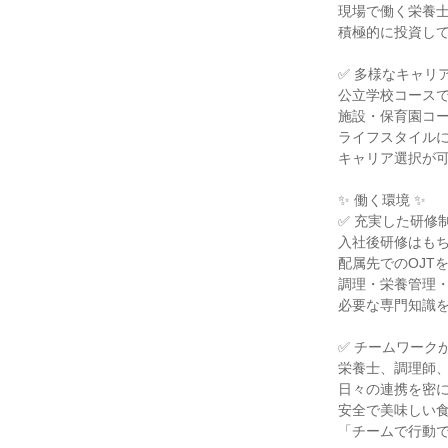
現場で働く栄養
積極的に投資し
✅ 多様なキャリ
公立学校コース
施設・保育園コ
ライフスタイル
キャリア選択が
✨ 働く環境 ✨
✅ 充実した研修
入社後研修はも
配属先でのOJT
調理・栄養管理
必要な専門知識
✅ チームワーク
栄養士、調理師
日々の連携を密
安全で美味しい
「チームで行動