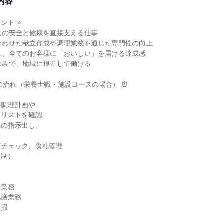
内容
ント ⭐
食の安全と健康を直接支える仕事
合わせた献立作成や調理業務を通じた専門性の向上
し、全てのお客様に「おいしい」を届ける達成感
のみで、地域に根差して働ける
の流れ（栄養士職・施設コースの場合） ⏰
の調理計画や
クリストを確認
への指示出し、
務
菜チェック、食札管理
ト制）
注業務
配膳業務
清掃