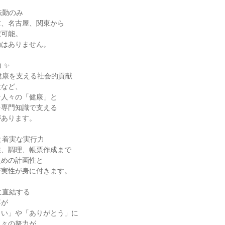
転勤のみ
重、名古屋、関東から
択可能。
勤はありません。
 ✨
健康を支える社会的貢献
設など、
な人々の「健康」と
を専門知識で支える
があります。
と着実な実行力
注、調理、帳票作成まで
ための計画性と
着実性が身に付きます。
に直結する
事が
しい」や「ありがとう」に
日々の努力が