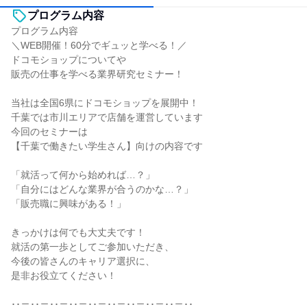
プログラム内容
プログラム内容
＼WEB開催！60分でギュッと学べる！／
ドコモショップについてや
販売の仕事を学べる業界研究セミナー！
当社は全国6県にドコモショップを展開中！
千葉では市川エリアで店舗を運営しています
今回のセミナーは
【千葉で働きたい学生さん】向けの内容です
「就活って何から始めれば…？」
「自分にはどんな業界が合うのかな…？」
「販売職に興味がある！」
きっかけは何でも大丈夫です！
就活の第一歩としてご参加いただき、
今後の皆さんのキャリア選択に、
是非お役立てください！
･･－･･－･･－･･－･･－･･－･･－･･－･･－･･