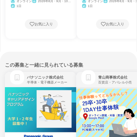
ー》
け
オンライン
2026年8月・9月・10
オンライン
2026年8月・9月・1
月・11月・12月
月・11月・12月
1日
1日
お気に入り
お気に入り
この募集と一緒に見られている募集
パナソニック株式会社
青山商事株式会社
半導体・電子機器メーカー
百貨店・アパレル小売