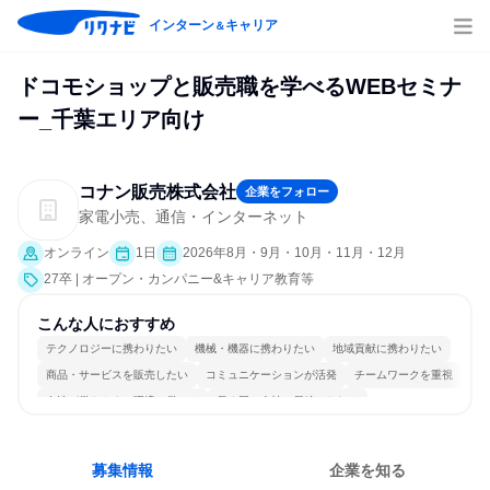
インターン
キャリア
＆
ドコモショップと販売職を学べるWEBセミナ
ー_千葉エリア向け
コナン販売株式会社
企業をフォロー
家電小売、通信・インターネット
オンライン
1日
2026年8月・9月・10月・11月・12月
27卒 | オープン・カンパニー&キャリア教育等
こんな人におすすめ
テクノロジーに携わりたい
機械・機器に携わりたい
地域貢献に携わりたい
商品・サービスを販売したい
コミュニケーションが活発
チームワークを重視
女性が働きやすい環境で働ける
長く同じ会社に居続けられる
明確な目標を追いかける
人とたくさん会話する
募集情報
企業を知る