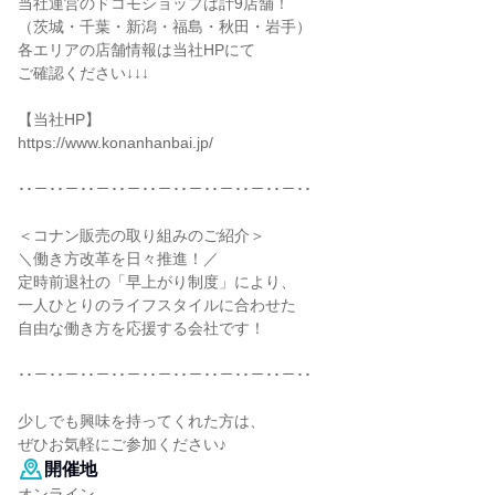
当社運営のドコモショップは計9店舗！
（茨城・千葉・新潟・福島・秋田・岩手）
各エリアの店舗情報は当社HPにて
ご確認ください↓↓↓
【当社HP】
https://www.konanhanbai.jp/
･･－･･－･･－･･－･･－･･－･･－･･－･･－･･
＜コナン販売の取り組みのご紹介＞
＼働き方改革を日々推進！／
定時前退社の「早上がり制度」により、
一人ひとりのライフスタイルに合わせた
自由な働き方を応援する会社です！
･･－･･－･･－･･－･･－･･－･･－･･－･･－･･
少しでも興味を持ってくれた方は、
ぜひお気軽にご参加ください♪
開催地
オンライン