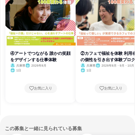
④アートでつながる 誰かの笑顔
②カフェで福祉を体験 利用
をデザインする仕事体験
の個性を引き出す体験プロ
ム
兵庫県
2026年8月
兵庫県
2026年8月・9月・10月
月
1日
1日
お気に入り
お気に入り
この募集と一緒に見られている募集