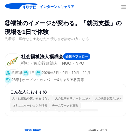
インターン
キャリア
＆
③福祉のイメージが変わる。「就労支援」の
現場を1日で体験
先着順・選考なし★あなたの優しさが誰かの力になる
社会福祉法人福成会
企業をフォロー
福祉・独立行政法人・NGO・NPO
兵庫県
1日
2026年8月・9月・10月・11月
28卒 | オープン・カンパニー&キャリア教育等
こんな人におすすめ
人々に感動や笑いを届けたい
人の仕事をサポートしたい
人の成長を支えたい
コミュニケーションが活発
チームワークを重視
女性が働きやすい環境で働ける
長く同じ会社に居続けられる
多様な職種の人と関われる
人とたくさん会話する