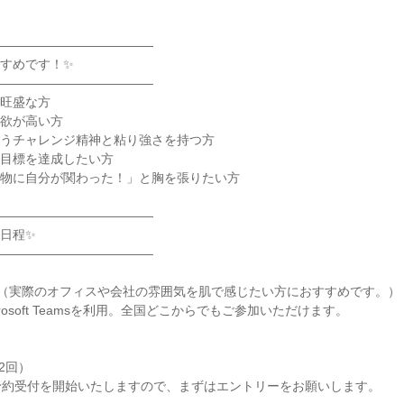
！
―――――――――――――
すめです！✨
―――――――――――――
心旺盛な方
意欲が高い方
かうチャレンジ精神と粘り強さを持つ方
な目標を達成したい方
建物に自分が関わった！」と胸を張りたい方
―――――――――――――
日程✨
―――――――――――――
 （実際のオフィスや会社の雰囲気を肌で感じたい方におすすめです。）
rosoft Teamsを利用。全国どこからでもご参加いただけます。
2回）
予約受付を開始いたしますので、まずはエントリーをお願いします。