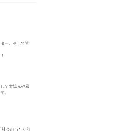
ンター、そして皆
す！
そして太陽光や風
ます。
「社会の当たり前