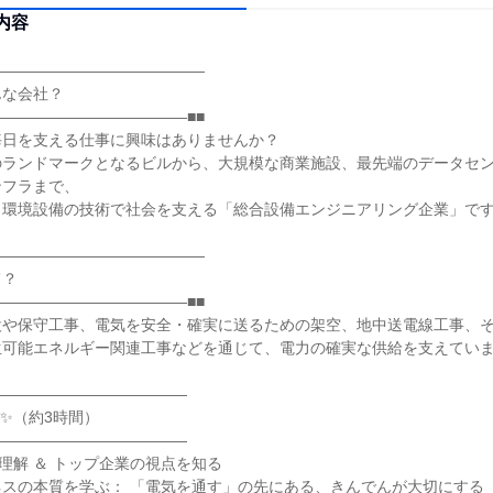
内容
――――――――――――――
んな会社？
――――――――――――■■
毎日を支える仕事に興味はありませんか？
のランドマークとなるビルから、大規模な商業施設、最先端のデータセ
ンフラまで、
・環境設備の技術で社会を支える「総合設備エンジニアリング企業」で
――――――――――――――
て？
――――――――――――■■
設や保守工事、電気を安全・確実に送るための架空、地中送電線工事、
生可能エネルギー関連工事などを通じて、電力の確実な供給を支えてい
―――――――――――――
✨（約3時間）
―――――――――――――
業界理解 ＆ トップ企業の視点を知る
ネスの本質を学ぶ： 「電気を通す」の先にある、きんでんが大切にする