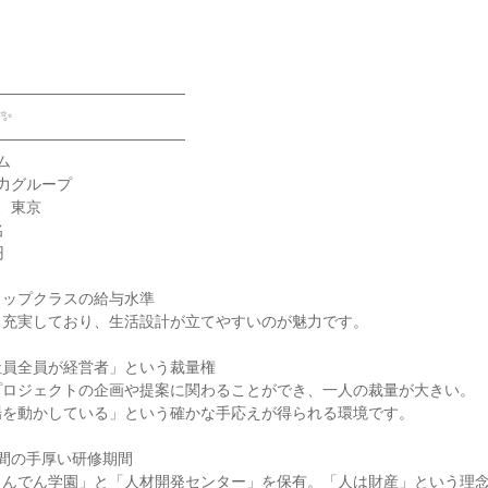
―――――――――――――
✨
―――――――――――――
ム
電力グループ
阪、東京
名
円
トップクラスの給与水準
も充実しており、生活設計が立てやすいのが魅力です。
社員全員が経営者」という裁量権
プロジェクトの企画や提案に関わることができ、一人の裁量が大きい。
場を動かしている」という確かな手応えが得られる環境です。
間の手厚い研修期間
きんでん学園」と「人材開発センター」を保有。「人は財産」という理