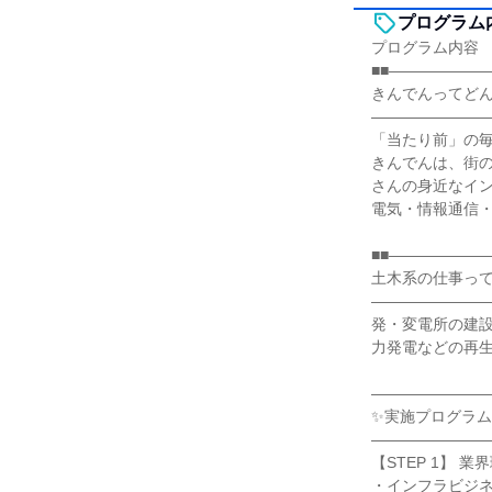
プログラム
プログラム内容
■■――――――
きんでんってど
――――――――
「当たり前」の
きんでんは、街
さんの身近なイ
電気・情報通信
■■――――――
土木系の仕事っ
――――――――
発・変電所の建
力発電などの再
―――――――
✨実施プログラム
―――――――
【STEP 1】 
・インフラビジ