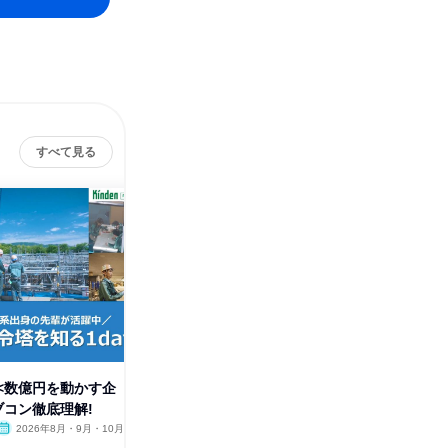
すべて見る
<数億円を動かす企
【電気電子・情報系】数億円を
【機械系
ブコン徹底理解!
動かす企画体験 サブコン徹底
画体験>
理解
2026年8月・9月・10月
オンライン
2026年8月・9月・10月
オンラ
1日
1日