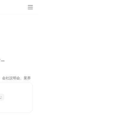
ギー
ム、会社説明会、業界
む