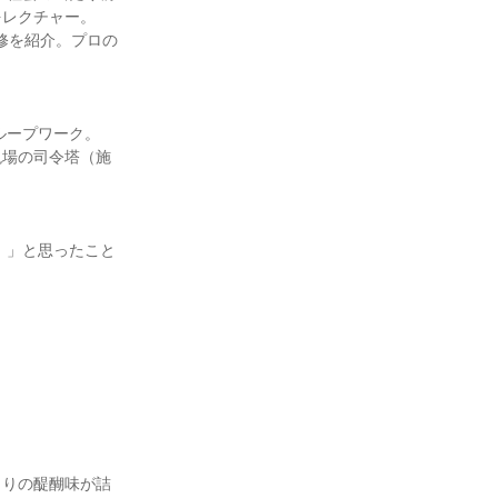
をレクチャー。
修を紹介。プロの
ループワーク。
現場の司令塔（施
！」と思ったこと
くりの醍醐味が詰