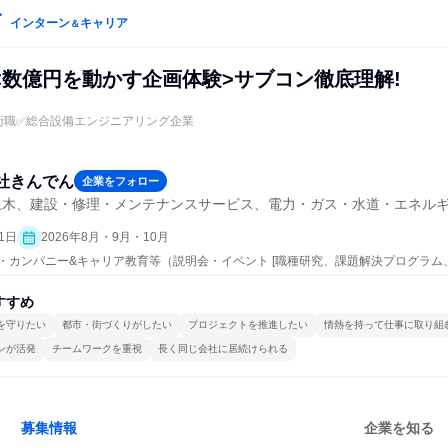
インターン
キャリア
＆
<数億円を動かす企画体験>サブコン徹底理解!
技術職✅総合設備エンジニアリング企業
社きんでん
企業をフォロー
土木、建設・修理・メンテナンスサービス、電力・ガス・水道・エネル
1日
2026年8月・9月・10月
ープン・カンパニー&キャリア教育等（説明会・イベント [職種研究、課題解決プログラ
すすめ
を守りたい
都市・街づくりがしたい
プロジェクトを推進したい
情熱を持って仕事に取り組
ンが活発
チームワークを重視
長く同じ会社に居続けられる
募集情報
企業を知る