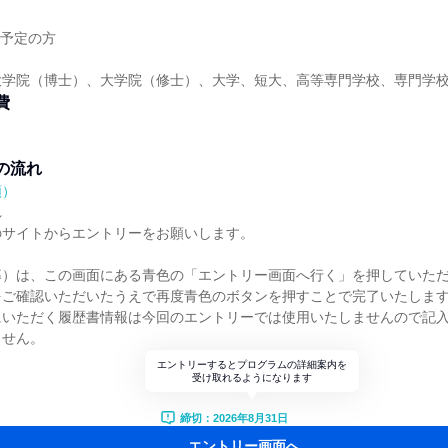
業予定の方
大学院（博士）、大学院（修士）、大学、短大、高等専門学校、専門学
費
の流れ
順）
れ
のサイトからエントリーをお願いします。
募）は、この画面にある青色の「エントリー画面へ行く」を押していた
をご確認いただいたうえで再度青色のボタンを押すことで完了いたしま
にいただく履歴書情報は今回のエントリーでは使用いたしませんので記
ません。
エントリーするとプログラムの詳細案内を
受け取れるようになります
締切：2026年8月31日
エントリー画面へ