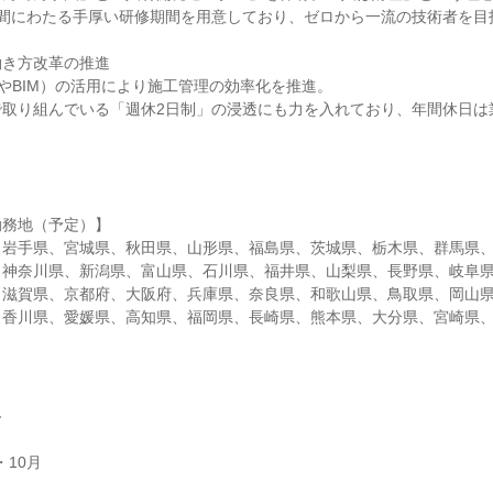
年間にわたる手厚い研修期間を用意しており、ゼロから一流の技術者を目
働き方改革の推進
トやBIM）の活用により施工管理の効率化を推進。
取り組んでいる「週休2日制」の浸透にも力を入れており、年間休日は
勤務地（予定）】
、岩手県、宮城県、秋田県、山形県、福島県、茨城県、栃木県、群馬県
、神奈川県、新潟県、富山県、石川県、福井県、山梨県、長野県、岐阜
、滋賀県、京都府、大阪府、兵庫県、奈良県、和歌山県、鳥取県、岡山
、香川県、愛媛県、高知県、福岡県、長崎県、熊本県、大分県、宮崎県
ん
・10月