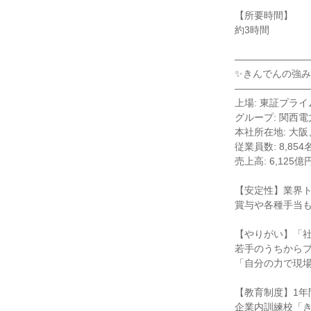
【所要時間】
約3時間
―――――――
✨きんでんの強み
―――――――
上場: 東証プライ
グループ: 関西
本社所在地: 大
従業員数: 8,854
売上高: 6,125億
【安定性】業界
賞与や各種手当
【やりがい】「
若手のうちから
「自分の力で現
【教育制度】1年
企業内訓練校「