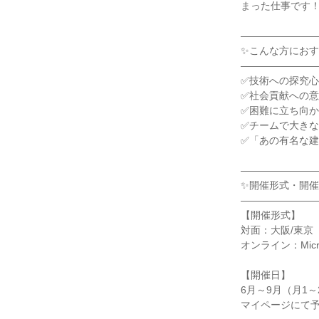
まった仕事です
―――――――
✨こんな方におす
―――――――
✅技術への探究
✅社会貢献への
✅困難に立ち向
✅チームで大き
✅「あの有名な
―――――――
✨開催形式・開催
―――――――
【開催形式】
対面：大阪/東京
オンライン：Mic
【開催日】
6月～9月（月1～
マイページにて