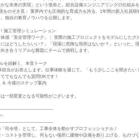
豊かな未来の実現」という使命と、総合設備エンジニアリングの仕組み
境をのぞき見： 業界内でも圧倒的な育成力を誇る、1年間の新入社員研
る、独自の教育ノウハウを公開します。
実践！施工管理シミュレーション
を体感「安全管理ワーク」： 実際の施工プロジェクトをモデルにしたグ
るにはどうしたらいい？」「現場に危険な箇所はないか？」といった、
々向き合うリアルな難題にチームで挑戦します。
リアルを紐解く、本音トーク
人事担当がお答えします。仕事体験を通じて、「もう少しここを聞きたい
てでもなんでも質問OKです！
 ＆ 今後のステップ案内
容は一部変更となる可能性がございます。
―――――――――――――
✨
―――――――――――――
の「司令塔」として、工事全体を動かすプロフェッショナル！
程・コストを管理し、何もない場所に建物や設備を創り上げる、ものづ