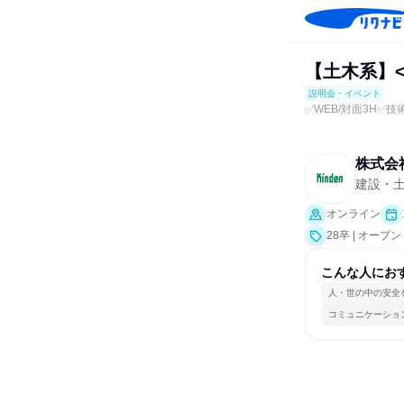
【土木系】
説明会・イベント
✅WEB/対面3H✅
株式会
建設・
オンライン
28卒 | オ
研究]）
こんな人にお
人・世の中の安全
コミュニケーショ