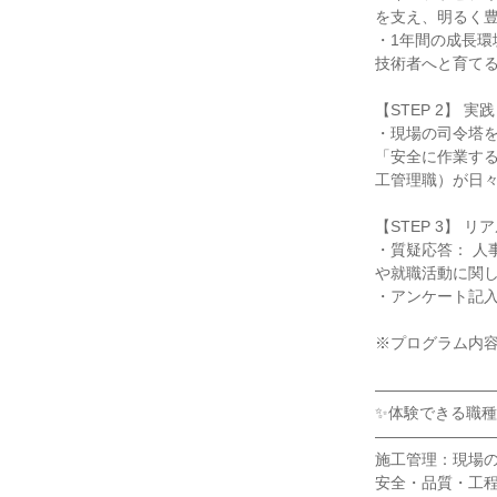
を支え、明るく
・1年間の成長環
技術者へと育て
【STEP 2】 
・現場の司令塔
「安全に作業す
工管理職）が日
【STEP 3】 
・質疑応答： 
や就職活動に関し
・アンケート記入
※プログラム内
―――――――
✨体験できる職種
―――――――
施工管理：現場
安全・品質・工