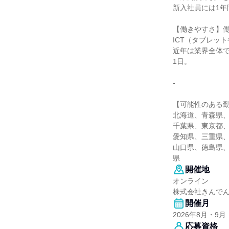
新入社員には1
【働きやすさ】
ICT（タブレッ
近年は業界全体で
1日。
-
【可能性のある
北海道、青森県
千葉県、東京都
愛知県、三重県
山口県、徳島県
県
開催地
オンライン
株式会社きんで
開催月
2026年8月・9月
応募資格