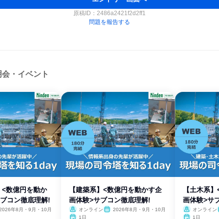
原稿ID：
2486a2421f2d2ff1
問題を報告する
明会・イベント
】<数億円を動か
【建築系】<数億円を動かす企
【土木系】
ブコン徹底理解!
画体験>サブコン徹底理解!
画体験>サ
2026年8月・9月・10月
オンライン
2026年8月・9月・10月
オンライン
1日
1日