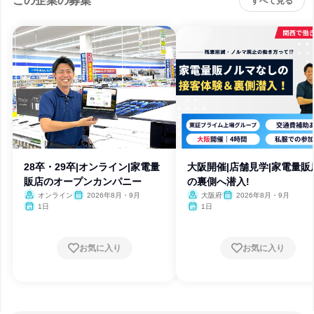
この企業の募集
すべて見る
28卒・29卒|オンライン|家電量
大阪開催|店舗見学|家電量販
販店のオープンカンパニー
の裏側へ潜入!
オンライン
2026年8月・9月
大阪府
2026年8月・9月
1日
1日
お気に入り
お気に入り