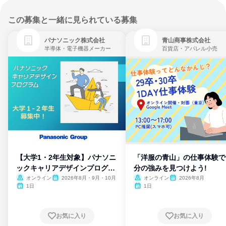
この募集と一緒に見られている募集
パナソニック株式会社
青山商事株式会社
半導体・電子機器メーカー
百貨店・アパレル小売
【大学1・2年生対象】パナソニ
「洋服の青山」の仕事体験で
ックキャリアデザインプログラ
分の強みを見つけよう!
ム
オンライン
2026年8月・9月・10月
オンライン
2026年8月
1日
1日
お気に入り
お気に入り