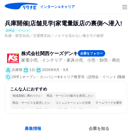
インターン
キャリア
＆
兵庫開催|店舗見学|家電量販店の裏側へ潜入!
説明会・イベント
私服・髪型自由／交通費支給／ノルマを追わない働き方の秘密
株式会社関西ケーズデンキ
企業をフォロー
家電小売、インテリア・家具小売、小売・卸売・商社
兵庫県
1日
2026年8月・9月
28卒 | オープン・カンパニー&キャリア教育等（説明会・イベント [職種
研究、職場見学会、社員交流会、就活サポート、会社説明会、業界研
究]）
こんな人におすすめ
地域貢献に携わりたい
商品・サービスの魅力を表現したい
商品・サービスを販売したい
コミュニケーションが活発
チームワークを重視
女性が働きやすい環境で働ける
長く同じ会社に居続けられる
人とたくさん会話する
募集情報
企業を知る