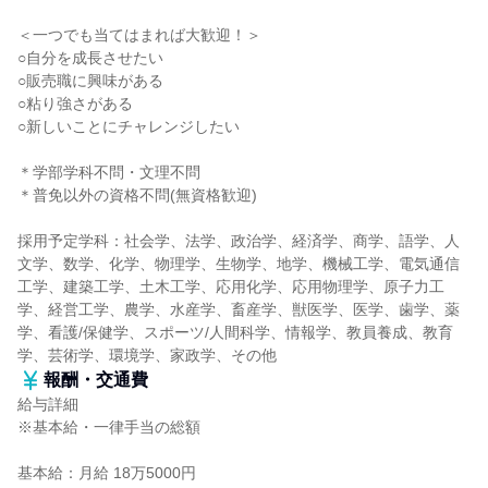
＜一つでも当てはまれば大歓迎！＞
○自分を成長させたい
○販売職に興味がある
○粘り強さがある
○新しいことにチャレンジしたい
＊学部学科不問・文理不問
＊普免以外の資格不問(無資格歓迎)
採用予定学科：社会学、法学、政治学、経済学、商学、語学、人
文学、数学、化学、物理学、生物学、地学、機械工学、電気通信
工学、建築工学、土木工学、応用化学、応用物理学、原子力工
学、経営工学、農学、水産学、畜産学、獣医学、医学、歯学、薬
学、看護/保健学、スポーツ/人間科学、情報学、教員養成、教育
学、芸術学、環境学、家政学、その他
報酬・交通費
給与詳細
※基本給・一律手当の総額
基本給：月給 18万5000円