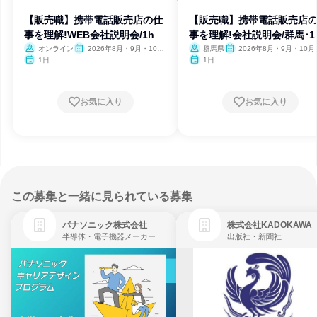
【販売職】携帯電話販売店の仕
【販売職】携帯電話販売店
事を理解!WEB会社説明会/1h
事を理解!会社説明会/群馬･1
オンライン
2026年8月・9月・10
群馬県
2026年8月・9月・10月
月・11月・12月
月・12月
1日
1日
お気に入り
お気に入り
この募集と一緒に見られている募集
パナソニック株式会社
株式会社KADOKAWA
半導体・電子機器メーカー
出版社・新聞社