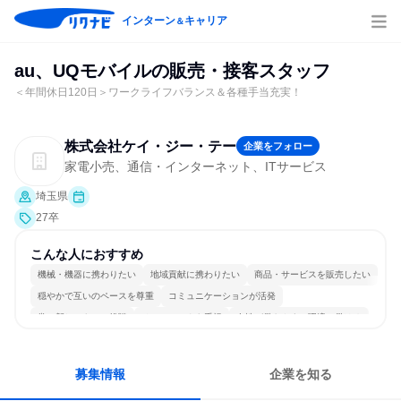
インターン
キャリア
＆
au、UQモバイルの販売・接客スタッフ
＜年間休日120日＞ワークライフバランス＆各種手当充実！
株式会社ケイ・ジー・テー
企業をフォロー
家電小売、通信・インターネット、ITサービス
埼玉県
27卒
こんな人におすすめ
機械・機器に携わりたい
地域貢献に携わりたい
商品・サービスを販売したい
穏やかで互いのペースを尊重
コミュニケーションが活発
常に新しいものに挑戦
チームワークを重視
女性が働きやすい環境で働ける
長く同じ会社に居続けられる
人とたくさん会話する
募集情報
企業を知る