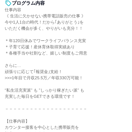
プログラム内容
仕事内容
《 生活に欠かせない携帯電話販売の仕事 》
今や1人1台の時代！だから｢ありがとう｣を
いただく機会が多く、やりがいも充分！！
＊年120日休みでワークライフバランス充実
＊子育て応援！産休育休取得実績あり
＊各種手当や社割など、嬉しい制度もご用意
さらに…
頑張りに応じて｢報奨金｣支給！
>>>1年目で月収25.5万／年収330万可能！
“私生活充実派” も ”しっかり稼ぎたい派” も
充実した毎日をGETできる環境です！
－－－－－－－－－－－－－－－－－－－－
【仕事内容】
カウンター接客を中心とした携帯販売を