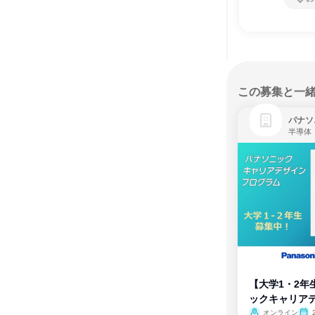
この募集と一
パナソ
半導体
【大学1・2年
ックキャリア
ム
オンライン