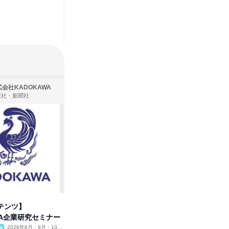
会社KADOKAWA
株式会社住まいず
版社・新聞社
製造・メーカー、建築設計
テンツ】
先着順・選考なし|注文住宅の総
プログラ
WA企業研究セミナー
合職|会社説明会&社長座談会
しくアル
2026年8月・9月・10
オンライン
2026年8月・9月
オンラ