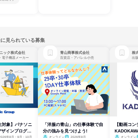
緒に見られている募集
ニック株式会社
青山商事株式会社
株式
・電子機器メーカー
百貨店・アパレル小売
出
生対象】パナソニ
「洋服の青山」の仕事体験で自
【動画コン
デザインプログラ
分の強みを見つけよう!
KADOKA
2026年8月・9月・10月
オンライン
2026年8月
オンライン