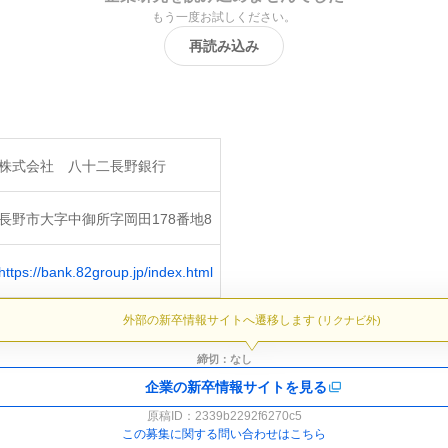
もう一度お試しください。
再読み込み
株式会社 八十二長野銀行
長野市大字中御所字岡田178番地8
https://bank.82group.jp/index.html
外部の新卒情報サイトへ遷移します
(リクナビ外)
締切：なし
企業の新卒情報サイトを見る
原稿ID：
2339b2292f6270c5
この募集に関する問い合わせはこちら