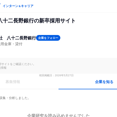
インターン
キャリア
＆
八十二長野銀行の新卒採用サイト
社 八十二長野銀行
企業をフォロー
信用金庫・貸付
部サイトをご確認ください。

点情報
初回掲載日：2026年5月27日
募集情報
企業を知る
を収集・分析しました。
企業研究を読み込めませんでした