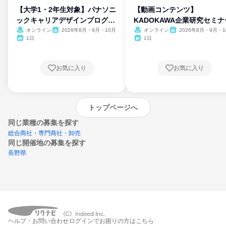
【大学1・2年生対象】パナソニ
【動画コンテンツ】
ックキャリアデザインプログラ
KADOKAWA企業研究セミナ
ム
オンライン
2026年8月・9月・10月
オンライン
2026年8月・9月・1
月・11月・12月
1日
1日
お気に入り
お気に入り
トップページへ
同じ業種の募集を探す
総合商社・専門商社・卸売
同じ開催地の募集を探す
長野県
エントリーするとプログラムの詳細案内を
ヘルプ・お問い合わせ
ログインでお困りの方はこちら
受け取れるようになります