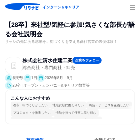
インターン
キャリア
＆
【28卒】来社型/気軽に参加!気さくな部長が語
る会社説明会
サッシの先にある感動を。街づくりを支える商社営業の裏側体験！
株式会社清水住建工業
企業をフォロー
総合商社・専門商社・卸売
長野県
1日
2026年8月・9月
28卒 | オープン・カンパニー&キャリア教育等
こんな人におすすめ
都市・街づくりがしたい
地域貢献に携わりたい
商品・サービスを企画したい
プロジェクトを推進したい
情熱を持って仕事に取り組む
コミュニケーションが活発
女性が働きやすい環境で働ける
長く同じ会社に居続けられる
明確な目標を追いかける
若手が裁量を持てる環境