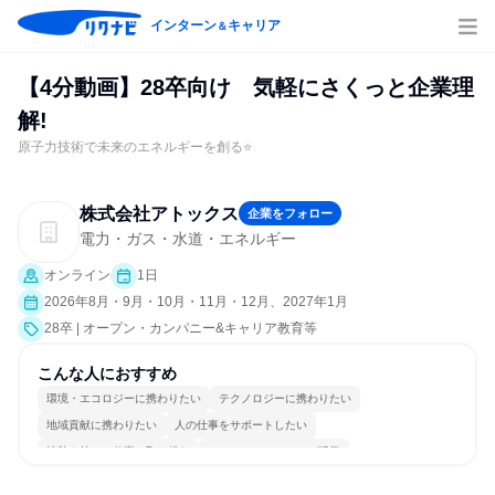
インターン
キャリア
＆
【4分動画】28卒向け 気軽にさくっと企業理
解!
原子力技術で未来のエネルギーを創る⭐
株式会社アトックス
企業をフォロー
電力・ガス・水道・エネルギー
オンライン
1日
2026年8月・9月・10月・11月・12月、2027年1月
28卒 | オープン・カンパニー&キャリア教育等
こんな人におすすめ
環境・エコロジーに携わりたい
テクノロジーに携わりたい
地域貢献に携わりたい
人の仕事をサポートしたい
情熱を持って仕事に取り組む
コミュニケーションが活発
冷静に仕事に取り組む
常に新しいものに挑戦
チームワークを重視