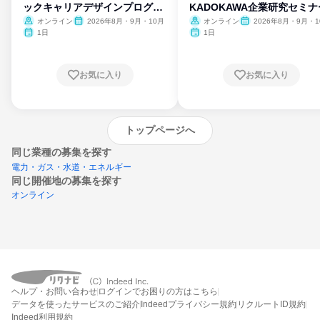
ックキャリアデザインプログラ
KADOKAWA企業研究セミナ
ム
オンライン
2026年8月・9月・10月
オンライン
2026年8月・9月・1
月・11月・12月
1日
1日
お気に入り
お気に入り
トップページへ
同じ業種の募集を探す
電力・ガス・水道・エネルギー
同じ開催地の募集を探す
オンライン
エントリーするとプログラムの詳細案内を
ヘルプ・お問い合わせ
ログインでお困りの方はこちら
受け取れるようになります
データを使ったサービスのご紹介
Indeedプライバシー規約
リクルートID規約
Indeed利用規約
締切：なし