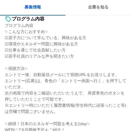
長く同じ会社に居続けられる
募集情報
企業を知る
プログラム内容
プログラム内容
✨こんな方におすすめ✨
☑原子力について学んでいる、興味がある方
☑環境やエネルギー問題に興味がある方
☑仕事を通じて社会貢献したい方
☑若手社員のリアルな声を聞きたい方
✨視聴方法✨
エントリー後、自動返信メールにて視聴URLをお送りします。
エントリー(応募)は、青色の「エントリー画面へ行く」を押下して
いただき、
次の画面で内容をご確認いただいたうえで、 再度青色のボタンを
押していただくことで可能です。
※エントリー時にいただく履歴書情報(学生時代に頑張ったこと等)
は空欄で問題ございません。
✨納得！日本のエネルギー問題を考える1day✨
WEBにて6月開催予定もご紹介！