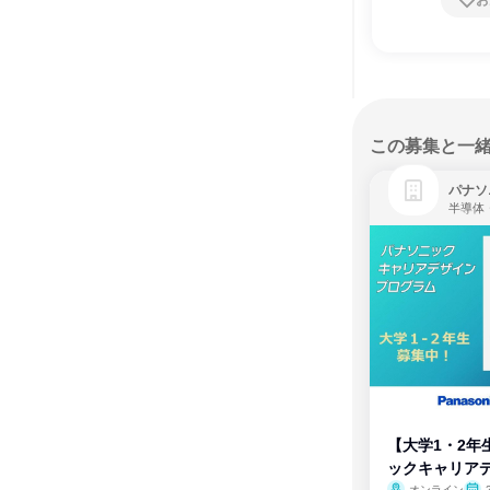
お
この募集と一
パナソ
半導体
【大学1・2年
ックキャリア
オンライン