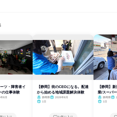
集
ポーツ・障害者イ
【静岡】街のCEOになる。配達
【静岡】新
ーの仕事体験
から始める地域課題解決体験
業/スーパ
6年8月
静岡県
2026年8月
静岡県
1日
1日