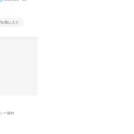
開
月・11月・12月
1日
1日
お気に入り
お気に入り
バシー規約