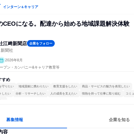
インターン
キャリア
＆
のCEOになる。配達から始める地域課題解決体験
社江﨑新聞店
企業をフォロー
・新聞社
2026年8月
| オープン・カンパニー&キャリア教育等
すすめ
を守りたい
地域貢献に携わりたい
教育支援をしたい
商品・サービスの魅力を表現したい
トしたい
分析・リサーチしたい
人の成長を支えたい
情熱を持って仕事に取り組む
コミ
する
募集情報
企業を知る
内容