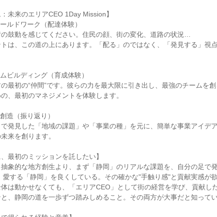
来のエリアCEO 1Day Mission】
1：フィールドワーク（配達体験）
街の鼓動を感じてください。住民の顔、街の変化、道路の状況…
ントは、この道の上にあります。「配る」のではなく、「発見する」視
2：チームビルディング（育成体験）
の最初の“仲間”です。彼らの力を最大限に引き出し、最強のチームを
めの、最初のマネジメントを体験します。
：事業創造（振り返り）
クで発見した「地域の課題」や「事業の種」を元に、簡単な事業アイデ
の未来を創ります。
に、最初のミッションを託したい】
る抽象的な地方創生より、まず「静岡」のリアルな課題を、自分の足で
、愛する「静岡」を良くしている。その確かな"手触り感"と貢献実感が
体は動かせなくても、「エリアCEO」として街の経営を学び、貢献し
ンと、静岡の道を一歩ずつ踏みしめること。その両方が大事だと知って