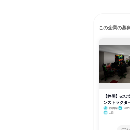
この企業の募
【静岡】eス
ンストラクタ
静岡県
202
1日