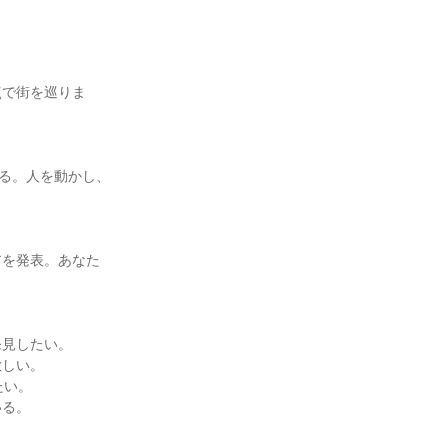
点で街を巡りま
創る。人を動かし、
アを発表。あなた
発見したい。
欲しい。
たい。
いる。