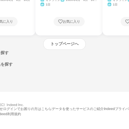
月・11月・12月
1日
1日
気に入り
お気に入り
トップページへ
を探す
集を探す
エントリーするとプログラムの詳細案内を
受け取れるようになります
せ
ログインでお困りの方はこちら
データを使ったサービスのご紹介
Indeedプライ
ndeed利用規約
締切：なし
エントリー画面へ