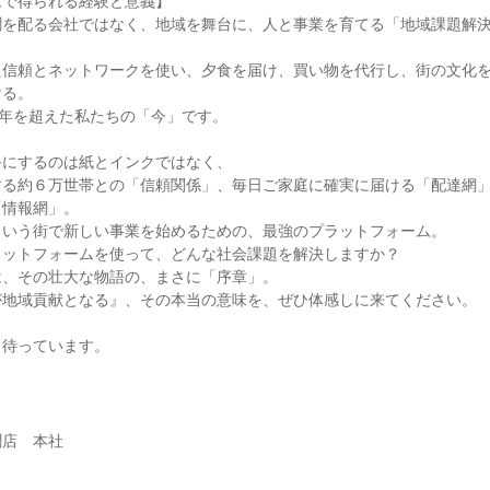
ムで得られる経験と意義】
聞を配る会社ではなく、地域を舞台に、人と事業を育てる「地域課題解
た信頼とネットワークを使い、夕食を届け、買い物を代行し、街の文化
ける。
0年を超えた私たちの「今」です。
手にするのは紙とインクではなく、
する約６万世帯との「信頼関係」、毎日ご家庭に確実に届ける「配達網
「情報網」。
という街で新しい事業を始めるための、最強のプラットフォーム。
ラットフォームを使って、どんな社会課題を解決しますか？
は、その壮大な物語の、まさに「序章」。
が地域貢献となる』、その本当の意味を、ぜひ体感しに来てください。
、待っています。
聞店 本社