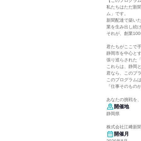
【このプログラ
私たちはただ新
ム」です。
新聞配達で築い
業を生み出し続
それが、創業10
君たちがここで
静岡市を中心と
張り巡らされた
これらは、静岡
君なら、このプ
このプログラム
『仕事そのもの
あなたの挑戦を
開催地
静岡県
株式会社江﨑新
開催月