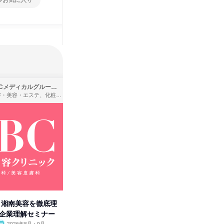
お気に入り
SBCメディカルグループ株式会社
株式会社バンダイ
理容・美容・エステ、化粧品・理美容用品小売、医療・病院
アパレル・繊維・スポーツメーカー、製造・メーカー、ゲーム制作・販売
卒】湘南美容を徹底理
人事の心を動かす「自己表現」
「洋服の
付企業理解セミナー
の極意/選考官の本音を動画で公
分の強み
2026年8月・9月
オンライン
2026年8月・9月・10
オンラ