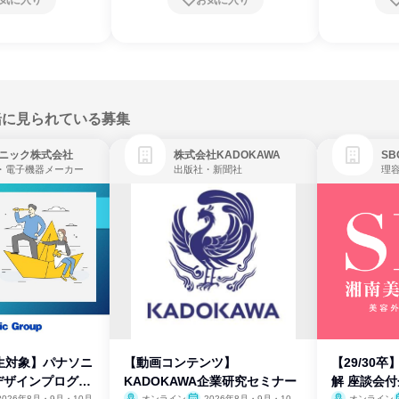
気に入り
お気に入り
緒に見られている募集
ニック株式会社
株式会社KADOKAWA
・電子機器メーカー
出版社・新聞社
生対象】パナソニ
【動画コンテンツ】
【29/30
デザインプログラ
KADOKAWA企業研究セミナー
解 座談会
2026年8月・9月・10月
オンライン
2026年8月・9月・10
オンライン