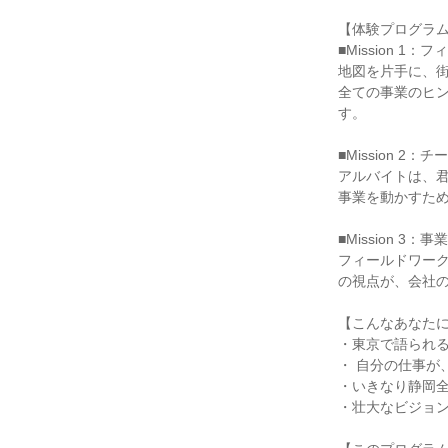
【体験プログラム：未
■Mission 
地図を片手に、
全ての事業のヒ
す。
■Mission 
アルバイトは、君
事業を動かすた
■Mission 3
フィールドワー
の視点が、会社
【こんなあなた
・東京で語られ
・ 自分の仕事が
・いきなり静岡全
・壮大なビジョ