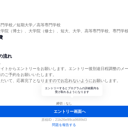
】
専門学校／短期大学／高等専門学校
大学院（博士）、大学院（修士）、短大、大学、高等専門学校、専門学
費
の流れ
れ
サイトからエントリーをお願いします。エントリー後別途日程調整のメ
程のご予約をお願いいたします。
ただいて、応募完了となりますのでお忘れないようにお願いします。
エントリーするとプログラムの詳細案内を
受け取れるようになります
締切：なし
エントリー画面へ
原稿ID：
21b26e99ca9689d3
問題を報告する