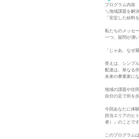
プログラム内容
＼地域課題を解
「安定した給料
私たちのメッセ
一つ、疑問が湧
「じゃあ、なぜ最
答えは、シンプ
配達は、単なる
未来の事業家に
地域の課題や住
自分の足で街を
今回あなたに体
担当エリアのヒト
者）』のことで
このプログラムは