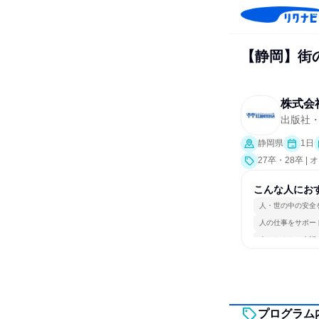
【静岡】街
株式会
出版社
静岡県
1日
27卒・28卒 
こんな人にお
人・世の中の安全
人の仕事をサポー
人とたくさん会話
プログラム