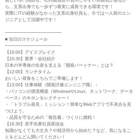
難しい専門用語も、社内勉強会や質問しやすい雰囲気があるか
ら、文系出身でも一歩ずつ着実に成長できる環境です！
実際にITの経験がなかった文系出身社員も、今では一人前のエン
ジニアとして活躍中です！
━━━━━━━━━━━━━
■ 当日のスケジュール
━━━━━━━━━━━━━
【10:00】アイスブレイク
【10:30】業界・会社紹介
日本の半導体の生産を支える「開発パートナー」とは？
【12:00】ランチタイム
おいしい昼食をこちらでご準備します！
【13:00】仕事体験（開発評価エンジニア職）：
・パソコンの環境構築（WindowsやLinux、ネットワーク、データ
ベース）のキホンをレクチャー！
・「トラブル発見」ミッション！簡単なWebアプリで不具合を見
つけよう。
・品質を守るための「報告書」づくりに挑戦！
【16:30】若手先輩社員座談会
知識がなくても大丈夫？や就活何から始めた？など、気になるこ
とをどんどん聞いてください！