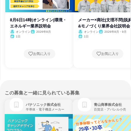
8月6日14時|オンライン|環境・
メーカー×商社|文理不問|脱
エネルギー業界説明会
&モノづくり業界会社説明会
オンライン
2026年8月
オンライン
2026年8月・9月
1日
1日
お気に入り
お気に入り
この募集と一緒に見られている募集
パナソニック株式会社
青山商事株式会社
半導体・電子機器メーカー
百貨店・アパレル小売