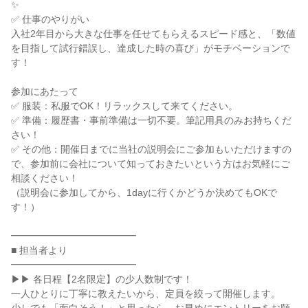
✨
✅ 仕事のやりがい
入社2年目から大きな仕事を任せてもらえるスピード感と、「数値
を目指して試行錯誤し、達成した時の喜び」がモチベーションで
す！
参加にあたって
✅ 服装：私服でOK！リラックスして来てください。
✅ 準備：履歴書・事前準備は一切不要。筆記用具のみお持ちくだ
さい！
✅ その他：開催日までに当社の説明会にご参加もいただけますの
で、参加前に会社について知っておきたいという方はお気軽にご
相談ください！
（説明会に参加してから、1dayに行くかどうか決めてもOKで
す！）
━━━━━━━━━━━━━
■ 担当者より
━━━━━━━━━━━━━
▶▶ 各日程【2名限定】の少人数制です！
一人ひとりに丁寧に教えたいから、定員を絞って開催します。