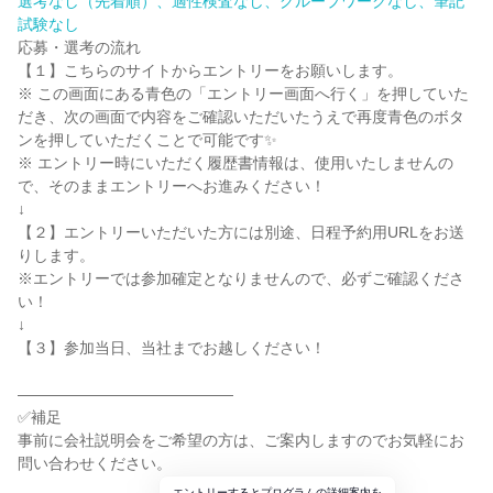
選考なし（先着順）、適性検査なし、グループワークなし、筆記
試験なし
応募・選考の流れ
【１】こちらのサイトからエントリーをお願いします。
※ この画面にある青色の「エントリー画面へ行く」を押していた
だき、次の画面で内容をご確認いただいたうえで再度青色のボタ
ンを押していただくことで可能です✨
※ エントリー時にいただく履歴書情報は、使用いたしませんの
で、そのままエントリーへお進みください！
↓
【２】エントリーいただいた方には別途、日程予約用URLをお送
りします。
※エントリーでは参加確定となりませんので、必ずご確認くださ
い！
↓
【３】参加当日、当社までお越しください！
――――――――――――――
✅補足
事前に会社説明会をご希望の方は、ご案内しますのでお気軽にお
問い合わせください。
エントリーするとプログラムの詳細案内を