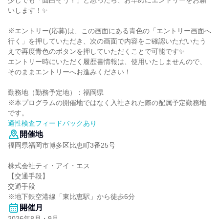
少しでも「面白そう！」と思ったら、お早めにエントリーをお願
いします！✨
※エントリー(応募)は、この画面にある青色の「エントリー画面へ
行く」を押していただき、次の画面で内容をご確認いただいたう
えで再度青色のボタンを押していただくことで可能です✨
エントリー時にいただく履歴書情報は、使用いたしませんので、
そのままエントリーへお進みください！
勤務地（勤務予定地）：福岡県
※本プログラムの開催地ではなく入社された際の配属予定勤務地
です。
適性検査フィードバックあり
開催地
福岡県福岡市博多区比恵町3番25号
株式会社ティ・アイ・エス
【交通手段】
交通手段
※地下鉄空港線「東比恵駅」から徒歩6分
開催月
2026年8月・9月