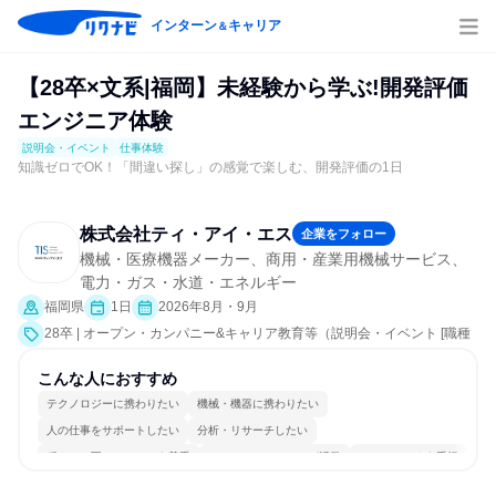
インターン
キャリア
＆
【28卒×文系|福岡】未経験から学ぶ!開発評価
エンジニア体験
説明会・イベント
仕事体験
知識ゼロでOK！「間違い探し」の感覚で楽しむ、開発評価の1日
株式会社ティ・アイ・エス
企業をフォロー
機械・医療機器メーカー、商用・産業用機械サービス、
電力・ガス・水道・エネルギー
福岡県
1日
2026年8月・9月
28卒 | オープン・カンパニー&キャリア教育等（説明会・イベント [職種
研究、課題解決プログラム、職場見学会、社員交流会、会社説明会、業
界研究]、仕事体験）
こんな人におすすめ
テクノロジーに携わりたい
機械・機器に携わりたい
人の仕事をサポートしたい
分析・リサーチしたい
穏やかで互いのペースを尊重
コミュニケーションが活発
チームワークを重視
長く同じ会社に居続けられる
一つの専門分野を極める