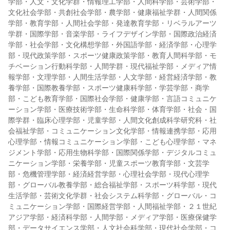
学部・人文・文化学群・情報理工学部・人間科学部・芸術学部・
文化社会学部・共創社会学部・農学部・健康福祉学群・人間関係
学部・教育学部・人間社会学部・発達教育学部・リベラルアーツ
学群・国際学部・音楽学部・ライフデザイン学部・国際政治経済
学部・社会学部・文化構想学部・外国語学部・経済学部・心理学
部・現代政策学部・スポーツ健康政策学部・教育人間科学部・モ
チベーション行動科学部・人間学群・現代福祉学部・メディア情
報学部・文理学部・人間生活学部・人文学部・経営経済学部・教
養学部・国際教養学部・スポーツ健康科学部・学芸学部・商学
部・こども教育学部・国際社会学部・健康学部・言語コミュニケ
ーション学部・医療技術学部・生命科学部・体育学部・社会・国
際学群・臨床心理学部・児童学部・人間文化創成科学研究科・社
会福祉学部・コミュニケーション文化学部・情報連携学部・応用
心理学部・情報コミュニケーション学部・こども心理学部・マネ
ジメント学部・応用生物科学部・国際関係学部・デジタルコミュ
ニケーション学部・栄養学部・児童スポーツ教育学部・文芸学
部・危機管理学部・経済経営学部・心理社会学部・現代心理学
部・グローバル教養学部・総合福祉学部・スポーツ科学部・現代
生活学部・芸術文化学群・社会システム科学部・グローバル・コ
ミュニケーション学部・国際経営学部・人間福祉学部・２１世紀
アジア学部・経済科学部・人間学部・メディア学部・医療保健学
部・データサイエンス学部・人文社会科学部・現代社会学部・コ