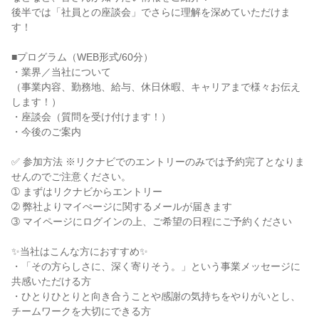
後半では「社員との座談会」でさらに理解を深めていただけま
す！
■プログラム（WEB形式/60分）
・業界／当社について
（事業内容、勤務地、給与、休日休暇、キャリアまで様々お伝え
します！）
・座談会（質問を受け付けます！）
・今後のご案内
✅ 参加方法 ※リクナビでのエントリーのみでは予約完了となりま
せんのでご注意ください。
➀ まずはリクナビからエントリー
➁ 弊社よりマイぺージに関するメールが届きます
➂ マイページにログインの上、ご希望の日程にご予約ください
✨当社はこんな方におすすめ✨
・「その方らしさに、深く寄りそう。」という事業メッセージに
共感いただける方
・ひとりひとりと向き合うことや感謝の気持ちをやりがいとし、
チームワークを大切にできる方