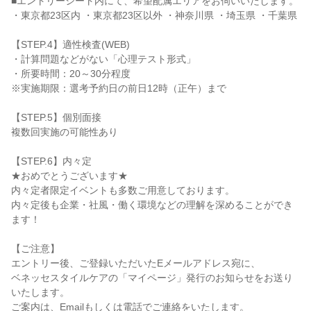
■エントリーシート内にて、希望配属エリアをお伺いいたします。
・東京都23区内 ・東京都23区以外 ・神奈川県 ・埼玉県 ・千葉県
【STEP.4】適性検査(WEB)
・計算問題などがない「心理テスト形式」
・所要時間：20～30分程度
※実施期限：選考予約日の前日12時（正午）まで
【STEP.5】個別面接
複数回実施の可能性あり
【STEP.6】内々定
★おめでとうございます★
内々定者限定イベントも多数ご用意しております。
内々定後も企業・社風・働く環境などの理解を深めることができ
ます！
【ご注意】
エントリー後、ご登録いただいたEメールアドレス宛に、
ベネッセスタイルケアの「マイページ」発行のお知らせをお送り
いたします。
ご案内は、Emailもしくは電話でご連絡をいたします。