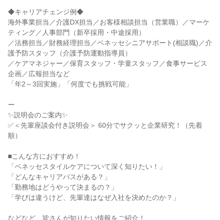
◆キャリアチェンジ例◆
海外事業担当／介護DX担当／お客様相談担当（営業職）／マーケ
ティング／人事部門（新卒採用・中途採用）
／法務担当／財務経理担当／ベネッセシニアサポート(相談職)／介
護予防スタッフ（介護予防運動指導員）
／ケアマネジャー／保育スタッフ・学童スタッフ／食事サービス
企画／広報担当など
「年2～3回実施」「何度でも挑戦可能」
ー
✨説明会のご案内✨
✅＜先輩座談会付き説明会＞ 60分でサクッと企業研究！（先着
順）
■こんな方におすすめ！
「ベネッセスタイルケアについて深く知りたい！」
「どんなキャリアパスがある？」
「勤務地はどうやって決まるの？」
「学びは違うけど、先輩達はなぜ入社を決めたのか？」
などなど、皆さんが知りたい情報をご紹介！