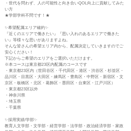
・世代を問わず、人の可能性と向き合いQOL向上に貢献してみた
い方
★学部学科不問です！★
✨希望配属エリア確約✨
『近くのエリアで働きたい』『思い入れのあるエリアで働きた
い』等様々な思いがありますよね。
そんな皆さんの希望エリア内から、配属決定していきますのでご
安心ください！
下記からご希望のエリアをご選択いただけます。
※本コースは東京都23区内配属のコースです
・東京都23区内（世田谷区・千代田区・港区・渋谷区・杉並区・
品川区・目黒区・大田区・練馬区・豊島区・中野区・新宿区・文
京区・板橋区・北区・葛飾区・墨田区・台東区・江戸川区）
・東京都23区以外
・神奈川県
・埼玉県
・千葉県
✨採用実績/学部✨
教育人文学部・文学部・経営学部・法学部・政治経済学部・家政