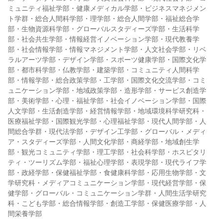
ミュニティ福祉学部・健康メディカル学部・ビジネスマネジメン
ト学群・総合人間科学部・理学部・総合人間学部・福祉総合学
部・生物資源科学部・グローバルスタディーズ学部・生活科学
部・社会共生学部・情報経営イノベーション学部・現代教養学
部・社会情報学部・情報マネジメント学部・人文社会学部・リベ
ラルアーツ学部・デザイン学部・スポーツ健康学部・国際文化学
部・都市科学部・仏教学部・建築学部・コミュニティ人間科学
部・情報学部・総合政策学部・工学部・国際文化交流学部・コミ
ュニケーション学部・地域政策学部・造形学部・サービス創造学
部・美術学部・心理・福祉学部・社会イノベーション学部・国際
人文学部・生活創造学部・経営情報学部・地域環境科学研究科・
医療福祉学部・国際観光学部・心理福祉学部・現代人間学部・人
間総合学群・現代法学部・デザイン工学部・グローバル・メディ
ア・スタディーズ学部・人間文化学部・商経学部・地域創生学
部・観光コミュニティ学部・理工学部・社会科学部・ホスピタリ
ティ・ツーリズム学部・福祉心理学部・表現学部・現代ライフ学
部・政経学部・保健福祉学部・食健康科学部・応用生物学部・文
学研究科・メディアコミュニケーション学部・現代経営学部・保
健学部・グローバル・コミュニケーション学群・人間生活学研究
科・こども学部・総合情報学部・創造工学部・保健医療学部・人
間栄養学部