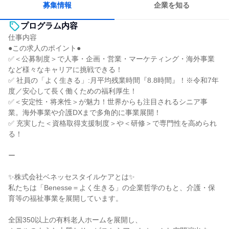
募集情報
企業を知る
プログラム内容
仕事内容
●この求人のポイント●
✅＜公募制度＞で人事・企画・営業・マーケティング・海外事業
など様々なキャリアに挑戦できる！
✅ 社員の「よく生きる」:月平均残業時間『8.8時間』！※令和7年
度／安心して長く働くための福利厚生！
✅＜安定性・将来性＞が魅力！世界からも注目されるシニア事
業。海外事業や介護DXまで多角的に事業展開！
✅ 充実した＜資格取得支援制度＞や＜研修＞で専門性を高められ
る！
ー
✨株式会社ベネッセスタイルケアとは✨
私たちは「Benesse＝よく生きる」の企業哲学のもと、介護・保
育等の福祉事業を展開しています。
全国350以上の有料老人ホームを展開し、