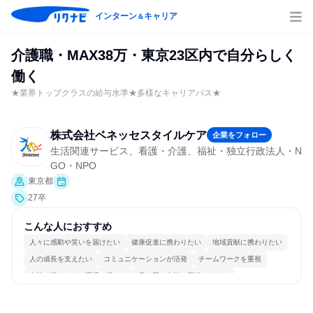
インターン
キャリア
＆
介護職・MAX38万・東京23区内で自分らしく
働く
★業界トップクラスの給与水準★多様なキャリアパス★
株式会社ベネッセスタイルケア
企業をフォロー
生活関連サービス、看護・介護、福祉・独立行政法人・N
GO・NPO
東京都
27卒
こんな人におすすめ
人々に感動や笑いを届けたい
健康促進に携わりたい
地域貢献に携わりたい
人の成長を支えたい
コミュニケーションが活発
チームワークを重視
女性が働きやすい環境で働ける
長く同じ会社に居続けられる
自分の好きな場所で働ける
人とたくさん会話する