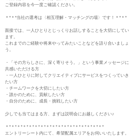
ご登録内容を今一度ご確認ください。
＊*＊*当社の選考は〈相互理解・マッチングの場〉です！＊*＊*
面接では、一人ひとりとじっくりお話しすることを大切にしてい
ます。
これまでのご経験や将来やってみたいことなどを語り合いましょ
う。
・「その方らしさに、深く寄りそう。」という事業メッセージに
共感いただける方
・一人ひとりに対してクリエイティブにサービスをつくっていき
たい方
・チームワークを大切にしたい方
・誰かのために、貢献したい方
・自分のために、成長・挑戦したい方
少しでも当てはまる方、まずは説明会にお越しください♪
＊*＊*＊*＊*＊*＊*＊*＊*＊*＊*＊*＊*＊*＊*＊*＊*＊*
エントリーシート内にて、希望配属エリアをお伺いいたします。