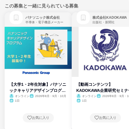
この募集と一緒に見られている募集
パナソニック株式会社
株式会社KADOKAWA
半導体・電子機器メーカー
出版社・新聞社
【大学1・2年生対象】パナソニ
【動画コンテンツ】
ックキャリアデザインプログラ
KADOKAWA企業研究セミナ
ム
オンライン
2026年8月・9月・10月
オンライン
2026年8月・9月・1
月・11月・12月
1日
1日
お気に入り
お気に入り