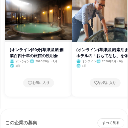
(オンライン|90分)草津温泉|創
(オンライン)草津温泉|素泊
業百四十年の旅館の説明会
ホテルの「おもてなし」を
オンライン
2026年8月・9月
オンライン
2026年8月・9月
1日
1日
お気に入り
お気に入り
この企業の募集
すべて見る