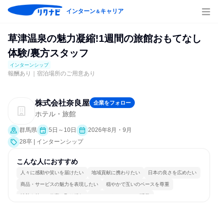
インターン
キャリア
＆
草津温泉の魅力凝縮!1週間の旅館おもてなし
体験/裏方スタッフ
インターンシップ
報酬あり｜宿泊場所のご用意あり
株式会社奈良屋
企業をフォロー
ホテル・旅館
群馬県
5日～10日
2026年8月・9月
28卒 | インターンシップ
こんな人におすすめ
人々に感動や笑いを届けたい
地域貢献に携わりたい
日本の良さを広めたい
商品・サービスの魅力を表現したい
穏やかで互いのペースを尊重
情熱を持って仕事に取り組む
コミュニケーションが活発
常に新しいものに挑戦
人とたくさん会話する
目標に追われず働ける