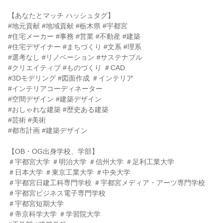
【あなたとマッチ ハッシュタグ】
#地元貢献 #地域貢献 #栃木県 #宇都宮
#住宅メーカー #事務 #営業 #不動産 #建築
#住宅デザイナー #まちづくり #文系 #理系
#選考なし #リノベーション #サステナブル
#クリエイティブ #ものづくり ＃CAD
#3Dモデリング #図面作成 ＃インテリア
#インテリアコーディネーター
#空間デザイン #建築デザイン
#おしゃれな建築 #歴史ある建築
#芸術 #美術
#都市計画 #建築デザイン
【OB・OG出身学校、学部】
＃宇都宮大学 ＃明治大学 ＃信州大学 ＃足利工業大学
＃日本大学 ＃東京工業大学 ＃中央大学
＃宇都宮日建工科専門学校 ＃宇都宮メディア・アーツ専門学校
＃宇都宮ビジネス電子専門学校
＃宇都宮短期大学
＃帝京科学大学 ＃学習院大学