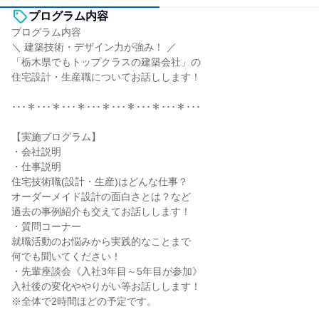
プログラム内容
プログラム内容
＼ 建築技術・デザイン力が強み！ ／
「栃木県でもトップクラスの建築会社」の
住宅設計・生産職についてお話しします！
･･･＊･･･＊･･･＊･･･＊･･･＊･･･＊･･･＊･･･
【実施プログラム】
・会社説明
・仕事説明
住宅技術職(設計・生産)はどんな仕事？
オーダーメイド設計の面白さとは？など
過去の事例紹介も交えてお話しします！
・質問コーナー
就職活動のお悩みから実践的なことまで
何でも聞いてください！
・先輩座談会《入社3年目～5年目が参加》
入社後の変化ややりがい等お話しします！
※全体で2時間ほどの予定です。