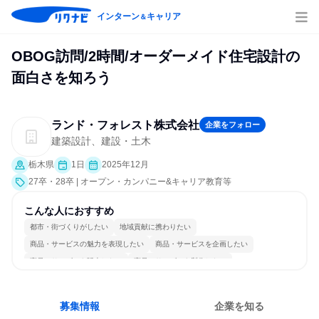
インターン
キャリア
＆
OBOG訪問/2時間/オーダーメイド住宅設計の
面白さを知ろう
ランド・フォレスト株式会社
企業をフォロー
建築設計、建設・土木
栃木県
1日
2025年12月
27卒・28卒 | オープン・カンパニー&キャリア教育等
こんな人におすすめ
都市・街づくりがしたい
地域貢献に携わりたい
商品・サービスの魅力を表現したい
商品・サービスを企画したい
商品・サービスを販売したい
商品・サービスを製作したい
情熱を持って仕事に取り組む
コミュニケーションが活発
チームワークを重視
人とたくさん会話する
募集情報
企業を知る