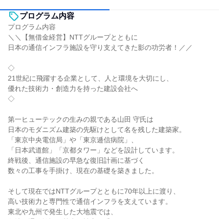
プログラム内容
プログラム内容
＼＼【無借金経営】NTTグループとともに
日本の通信インフラ施設を守り支えてきた影の功労者！／／
◇
21世紀に飛躍する企業として、人と環境を大切にし、
優れた技術力・創造力を持った建設会社へ
◇
第一ヒューテックの生みの親である山田 守氏は
日本のモダニズム建築の先駆けとして名を残した建築家。
「東京中央電信局」や「東京逓信病院」、
「日本武道館」「京都タワー」などを設計しています。
終戦後、通信施設の早急な復旧計画に基づく
数々の工事を手掛け、現在の基礎を築きました。
そして現在ではNTTグループとともに70年以上に渡り、
高い技術力と専門性で通信インフラを支えています。
東北や九州で発生した大地震では、