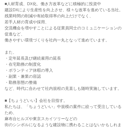
■人材育成、DX化、働き方改革などに積極的に投資中
建設DXにより生産性を向上させ、様々な改革を進めている当社。
残業時間の削減や有給取得率の向上だけでなく、
若手人材の育成や採用、
交流機会を増やすことによる従業員同士のコミュニケーションの
促進など、
働きやすい環境づくりを社内一丸となって進めています。
また、
・定年延長及び継続雇用の延長
・在宅勤務の制度化
・ボランティア休暇の導入
・副業・兼業の容認
・勤務形態の整備
など、時代に合わせて社内規程の見直しも随時実施しています。
■【ちょうどいい】会社を目指す。
私たちは、「ちょうどいい」中規模の案件に絞って受注している
ため、
麻布台ヒルズや東京スカイツリーなどの
街のシンボルになるような建設物に携わることはないかもしれま