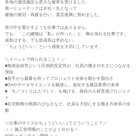
各地の通信施設も甚大な被害を受けました。
第一ヒューテックは全社一丸となって
建物の復旧・再建を行い、震災復興に努めました。
世の中を驚かすような仕事ではありません。
でも、「この建物は『私』が作った」と、胸を張れる仕事です。
成長はする。でも急成長は求めない。
「ちょうどいい」という感覚を大切にしています。
＼イベントで得られること！ ／
■無借金経営という圧倒的安定性が、社員の働きやすさにつながる
理由
■若手から裁量を持ってプロジェクト全体を動かす面白さ
■DXやデータサイエンスを駆使し、進化する建設業界の未来
■「モノづくりは人づくり」を掲げる、独自の人材育成プロジェク
ト
■在宅勤務や残業の少なさなど、社員を大切にする働き方改革の全
貌
＼仕事のサイズがちょうどいいってどういうこと？／
＜＜ 施工管理職のことがよく分かる！
60分 × オンライン開催 ＞＞