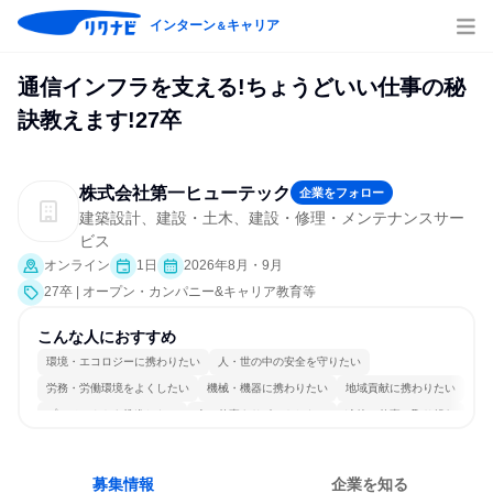
インターン
キャリア
＆
通信インフラを支える!ちょうどいい仕事の秘
訣教えます!27卒
株式会社第一ヒューテック
企業をフォロー
建築設計、建設・土木、建設・修理・メンテナンスサー
ビス
オンライン
1日
2026年8月・9月
27卒 | オープン・カンパニー&キャリア教育等
こんな人におすすめ
環境・エコロジーに携わりたい
人・世の中の安全を守りたい
労務・労働環境をよくしたい
機械・機器に携わりたい
地域貢献に携わりたい
プロジェクトを推進したい
人の仕事をサポートしたい
冷静に仕事に取り組む
チームワークを重視
長く同じ会社に居続けられる
募集情報
企業を知る