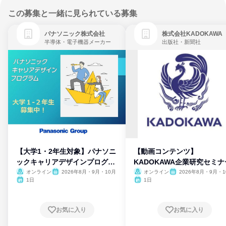
この募集と一緒に見られている募集
パナソニック株式会社
株式会社KADOKAWA
半導体・電子機器メーカー
出版社・新聞社
【大学1・2年生対象】パナソニ
【動画コンテンツ】
ックキャリアデザインプログラ
KADOKAWA企業研究セミナ
ム
オンライン
2026年8月・9月・10月
オンライン
2026年8月・9月・1
月・11月・12月
1日
1日
お気に入り
お気に入り