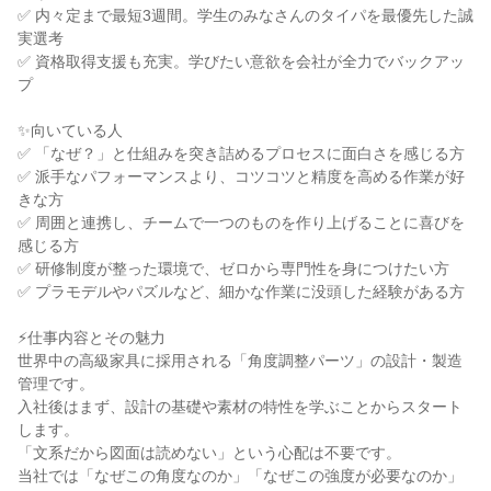
✅ 内々定まで最短3週間。学生のみなさんのタイパを最優先した誠
実選考
✅ 資格取得支援も充実。学びたい意欲を会社が全力でバックアッ
プ
✨向いている人
✅ 「なぜ？」と仕組みを突き詰めるプロセスに面白さを感じる方
✅ 派手なパフォーマンスより、コツコツと精度を高める作業が好
きな方
✅ 周囲と連携し、チームで一つのものを作り上げることに喜びを
感じる方
✅ 研修制度が整った環境で、ゼロから専門性を身につけたい方
✅ プラモデルやパズルなど、細かな作業に没頭した経験がある方
⚡仕事内容とその魅力
世界中の高級家具に採用される「角度調整パーツ」の設計・製造
管理です。
入社後はまず、設計の基礎や素材の特性を学ぶことからスタート
します。
「文系だから図面は読めない」という心配は不要です。
当社では「なぜこの角度なのか」「なぜこの強度が必要なのか」