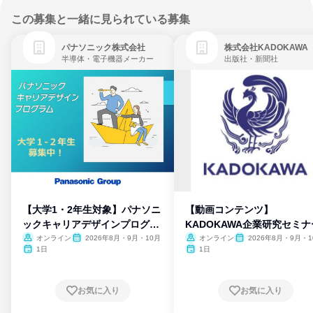
この募集と一緒に見られている募集
パナソニック株式会社
株式会社KADOKAWA
半導体・電子機器メーカー
出版社・新聞社
【大学1・2年生対象】パナソニ
【動画コンテンツ】
ックキャリアデザインプログラ
KADOKAWA企業研究セミナ
ム
オンライン
2026年8月・9月・10月
オンライン
2026年8月・9月・1
月・11月・12月
1日
1日
お気に入り
お気に入り