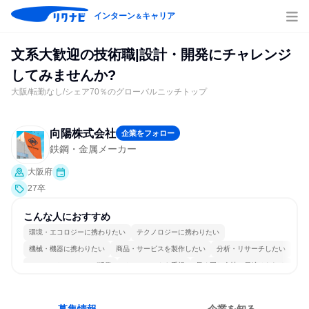
インターン
キャリア
＆
文系大歓迎の技術職|設計・開発にチャレンジ
してみませんか?
大阪/転勤なし/シェア70％のグローバルニッチトップ
向陽株式会社
企業をフォロー
鉄鋼・金属メーカー
大阪府
27卒
こんな人におすすめ
環境・エコロジーに携わりたい
テクノロジーに携わりたい
機械・機器に携わりたい
商品・サービスを製作したい
分析・リサーチしたい
コミュニケーションが活発
チームワークを重視
長く同じ会社に居続けられる
多様な職種の人と関われる
若手が裁量を持てる環境