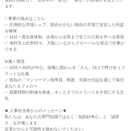
独自の技術力で、世界中の「座る」「寝る」の快適さを支えてい
ます。
✨事業の強みはこちら
✅ 圧倒的な市場シェア。競合が少ない独自の市場で安定した利益
を確保
✅ 自社一貫生産体制。企画から出荷まで全ての工程を学べる環境
✅ 海外売上比率85％。大阪にいながらグローバルな視点で仕事が
できる
☕働く環境
✅ 20代〜30代が中心。役職に関わらず「さん」付けで呼び合うフ
ラットな社風
✅ 独自の「マンツーマン指導員」制度。先輩が日誌を通じて毎日
あなたをフォロー
✅ 残業時間の削減を推進。オンとオフのメリハリを大切にする文
化
⏺ 人事担当者からのメッセージ⏺
私たちは、あなたの専門知識ではなく「知的好奇心」と「誠実
さ」を評価します。
文系だからと可能性を狭めないでください。