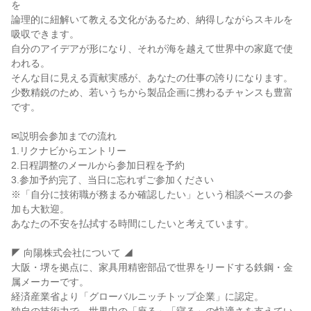
を
論理的に紐解いて教える文化があるため、納得しながらスキルを
吸収できます。
自分のアイデアが形になり、それが海を越えて世界中の家庭で使
われる。
そんな目に見える貢献実感が、あなたの仕事の誇りになります。
少数精鋭のため、若いうちから製品企画に携わるチャンスも豊富
です。
✉説明会参加までの流れ
1.リクナビからエントリー
2.日程調整のメールから参加日程を予約
3.参加予約完了、当日に忘れずご参加ください
※「自分に技術職が務まるか確認したい」という相談ベースの参
加も大歓迎。
あなたの不安を払拭する時間にしたいと考えています。
◤ 向陽株式会社について ◢
大阪・堺を拠点に、家具用精密部品で世界をリードする鉄鋼・金
属メーカーです。
経済産業省より「グローバルニッチトップ企業」に認定。