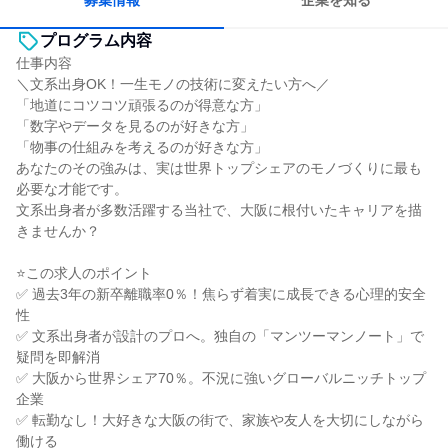
募集情報
企業を知る
プログラム内容
仕事内容
＼文系出身OK！一生モノの技術に変えたい方へ／
「地道にコツコツ頑張るのが得意な方」
「数字やデータを見るのが好きな方」
「物事の仕組みを考えるのが好きな方」
あなたのその強みは、実は世界トップシェアのモノづくりに最も
必要な才能です。
文系出身者が多数活躍する当社で、大阪に根付いたキャリアを描
きませんか？
⭐この求人のポイント
✅ 過去3年の新卒離職率0％！焦らず着実に成長できる心理的安全
性
✅ 文系出身者が設計のプロへ。独自の「マンツーマンノート」で
疑問を即解消
✅ 大阪から世界シェア70％。不況に強いグローバルニッチトップ
企業
✅ 転勤なし！大好きな大阪の街で、家族や友人を大切にしながら
働ける