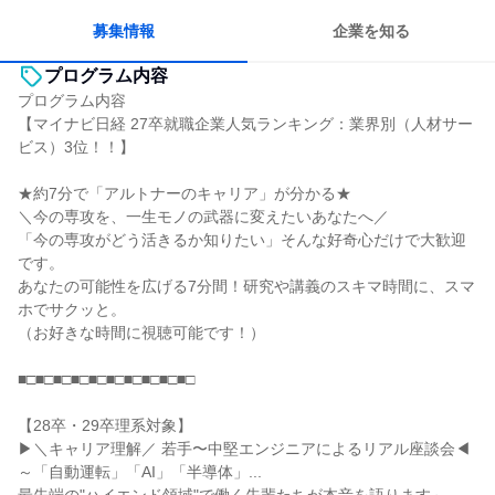
募集情報
企業を知る
プログラム内容
プログラム内容
【マイナビ日経 27卒就職企業人気ランキング：業界別（人材サー
ビス）3位！！】
★約7分で「アルトナーのキャリア」が分かる★
＼今の専攻を、一生モノの武器に変えたいあなたへ／
「今の専攻がどう活きるか知りたい」そんな好奇心だけで大歓迎
です。
あなたの可能性を広げる7分間！研究や講義のスキマ時間に、スマ
ホでサクッと。
（お好きな時間に視聴可能です！）
■□■□■□■□■□■□■□■□■□■□
【28卒・29卒理系対象】
▶＼キャリア理解／ 若手〜中堅エンジニアによるリアル座談会◀
～「自動運転」「AI」「半導体」...