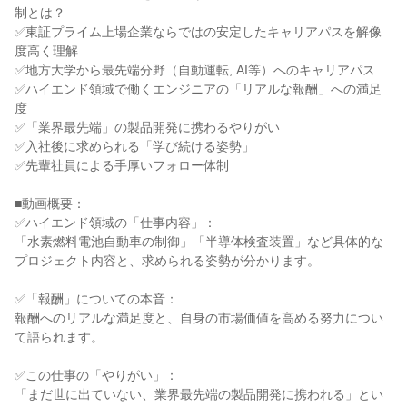
制とは？
✅東証プライム上場企業ならではの安定したキャリアパスを解像
度高く理解
✅地方大学から最先端分野（自動運転, AI等）へのキャリアパス
✅ハイエンド領域で働くエンジニアの「リアルな報酬」への満足
度
✅「業界最先端」の製品開発に携わるやりがい
✅入社後に求められる「学び続ける姿勢」
✅先輩社員による手厚いフォロー体制
■動画概要：
✅ハイエンド領域の「仕事内容」：
「水素燃料電池自動車の制御」「半導体検査装置」など具体的な
プロジェクト内容と、求められる姿勢が分かります。
✅「報酬」についての本音：
報酬へのリアルな満足度と、自身の市場価値を高める努力につい
て語られます。
✅この仕事の「やりがい」：
「まだ世に出ていない、業界最先端の製品開発に携われる」とい