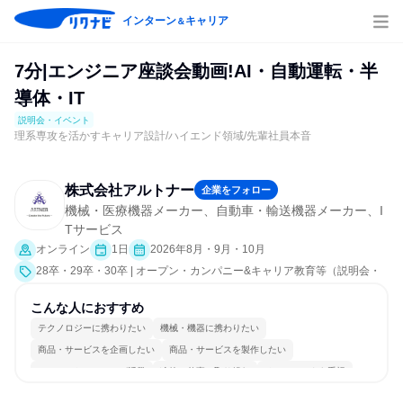
インターン
キャリア
＆
7分|エンジニア座談会動画!AI・自動運転・半
導体・IT
説明会・イベント
理系専攻を活かすキャリア設計/ハイエンド領域/先輩社員本音
株式会社アルトナー
企業をフォロー
機械・医療機器メーカー、自動車・輸送機器メーカー、I
Tサービス
オンライン
1日
2026年8月・9月・10月
28卒・29卒・30卒 | オープン・カンパニー&キャリア教育等（説明会・
イベント [職種研究、就活サポート、会社説明会、業界研究]）
こんな人におすすめ
テクノロジーに携わりたい
機械・機器に携わりたい
商品・サービスを企画したい
商品・サービスを製作したい
コミュニケーションが活発
冷静に仕事に取り組む
チームワークを重視
長く同じ会社に居続けられる
一つの専門分野を極める