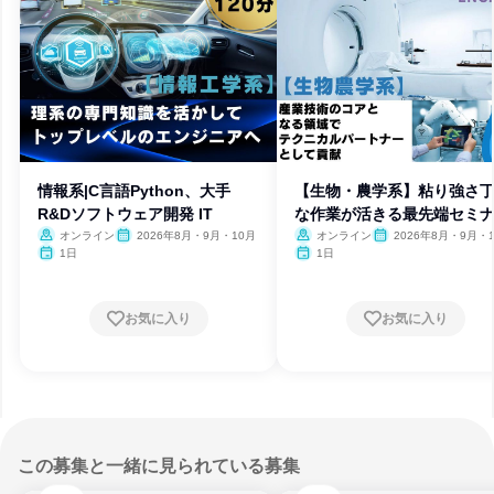
情報系|C言語Python、大手
【生物・農学系】粘り強さ
R&Dソフトウェア開発 IT
な作業が活きる最先端セミ
IT
オンライン
2026年8月・9月・10月
オンライン
2026年8月・9月・
1日
1日
お気に入り
お気に入り
この募集と一緒に見られている募集