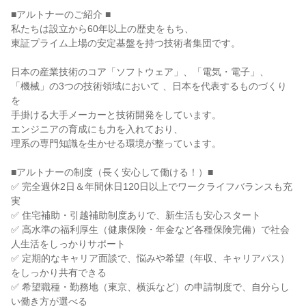
■アルトナーのご紹介 ■
私たちは設立から60年以上の歴史をもち、
東証プライム上場の安定基盤を持つ技術者集団です。
日本の産業技術のコア「ソフトウェア」、「電気・電子」、
「機械」の3つの技術領域において 、日本を代表するものづくり
を
手掛ける大手メーカーと技術開発をしています。
エンジニアの育成にも力を入れており、
理系の専門知識を生かせる環境が整っています。
■アルトナーの制度（長く安心して働ける！）■
✅ 完全週休2日＆年間休日120日以上でワークライフバランスも充
実
✅ 住宅補助・引越補助制度ありで、新生活も安心スタート
✅ 高水準の福利厚生（健康保険・年金など各種保険完備）で社会
人生活をしっかりサポート
✅ 定期的なキャリア面談で、悩みや希望（年収、キャリアパス）
をしっかり共有できる
✅ 希望職種・勤務地（東京、横浜など）の申請制度で、自分らし
い働き方が選べる