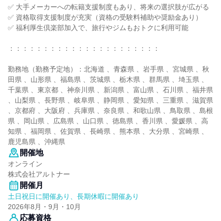
✅ 大手メーカーへの転籍支援制度もあり、将来の選択肢が広がる
✅ 資格取得支援制度が充実（資格の受験料補助や奨励金あり）
✅ 福利厚生倶楽部加入で、旅行やジムもおトクに利用可能
：：：：：：：：：：：：：：：：：：：：：：
勤務地（勤務予定地）：北海道 、青森県 、岩手県 、宮城県 、秋
田県 、山形県 、福島県 、茨城県 、栃木県 、群馬県 、埼玉県 、
千葉県 、東京都 、神奈川県 、新潟県 、富山県 、石川県 、福井県
、山梨県 、長野県 、岐阜県 、静岡県 、愛知県 、三重県 、滋賀県
、京都府 、大阪府 、兵庫県 、奈良県 、和歌山県 、鳥取県 、島根
県 、岡山県 、広島県 、山口県 、徳島県 、香川県 、愛媛県 、高
知県 、福岡県 、佐賀県 、長崎県 、熊本県 、大分県 、宮崎県 、
鹿児島県 、沖縄県
開催地
オンライン
株式会社アルトナー
開催月
土日祝日に開催あり、長期休暇に開催あり
2026年8月・9月・10月
応募資格