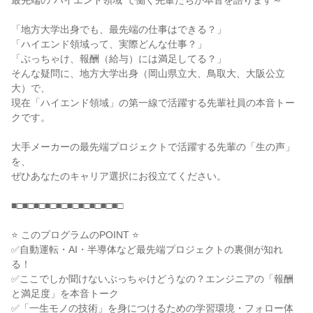
最先端の"ハイエンド領域"で働く先輩たちが本音を語ります～
「地方大学出身でも、最先端の仕事はできる？」
「ハイエンド領域って、実際どんな仕事？」
「ぶっちゃけ、報酬（給与）には満足してる？」
そんな疑問に、地方大学出身（岡山県立大、鳥取大、大阪公立
大）で、
現在「ハイエンド領域」の第一線で活躍する先輩社員の本音トー
クです。
大手メーカーの最先端プロジェクトで活躍する先輩の「生の声」
を、
ぜひあなたのキャリア選択にお役立てください。
■□■□■□■□■□■□■□■□■□■□
⭐ このプログラムのPOINT ⭐
✅自動運転・AI・半導体など最先端プロジェクトの裏側が知れ
る！
✅ここでしか聞けないぶっちゃけどうなの？エンジニアの「報酬
と満足度」を本音トーク
✅「一生モノの技術」を身につけるための学習環境・フォロー体