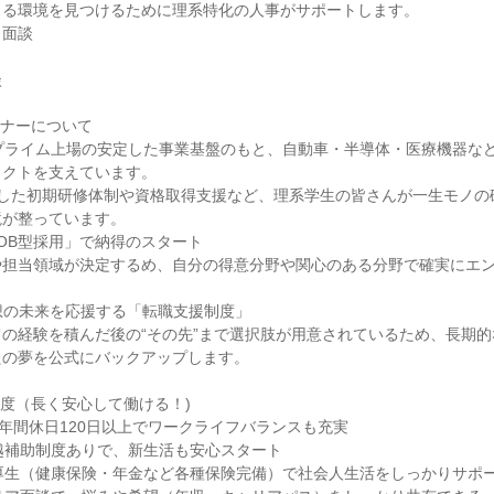
きる環境を見つけるために理系特化の人事がサポートします。
ク面談
談
トナーについて
プライム上場の安定した事業基盤のもと、自動車・半導体・医療機器な
ェクトを支えています。
実した初期研修体制や資格取得支援など、理系学生の皆さんが一生モノの
境が整っています。
「JOB型採用」で納得のスタート
や担当領域が決定するめ、自分の得意分野や関心のある分野で確実にエ
理想の未来を応援する「転職支援制度」
の経験を積んだ後の“その先”まで選択肢が用意されているため、長期
たの夢を公式にバックアップします。
度（長く安心して働ける！)
＆年間休日120日以上でワークライフバランスも充実
越補助制度ありで、新生活も安心スタート
厚生（健康保険・年金など各種保険完備）で社会人生活をしっかりサポ