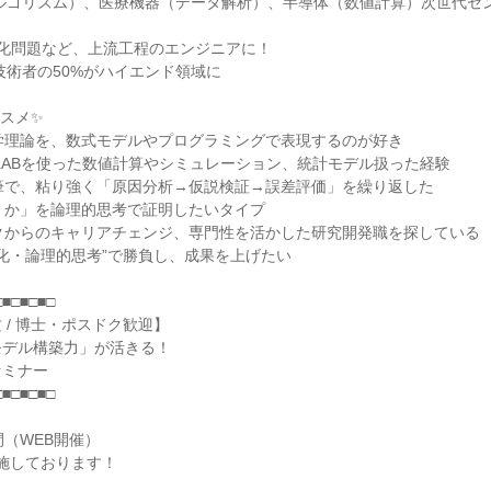
アルゴリズム）、医療機器（データ解析）、半導体（数値計算）次世代セ
適化問題など、上流工程のエンジニアに！
に技術者の50%がハイエンド領域に
スメ✨
学理論を、数式モデルやプログラミングで表現するのが好き
MATLABを使った数値計算やシミュレーション、統計モデル扱った経験
筆で、粘り強く「原因分析→仮説検証→誤差評価」を繰り返した
くか」を論理的思考で証明したいタイプ
クからのキャリアチェンジ、専門性を活かした研究開発職を探している
象化・論理的思考”で勝負し、成果を上げたい
□■□■□■□
 / 博士・ポスドク歓迎】
モデル構築力」が活きる！
セミナー
□■□■□■□
間（WEB開催）
実施しております！