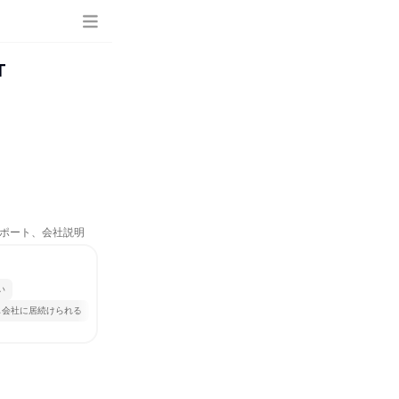
T
サポート、会社説明
い
じ会社に居続けられる