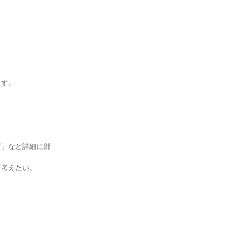
ます。
。
プ」など詳細に部
て考えたい。