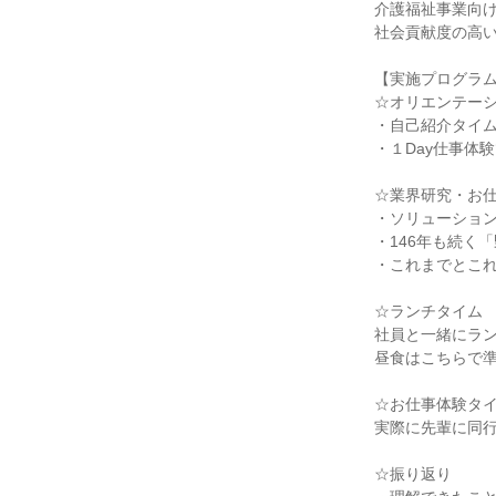
介護福祉事業向
社会貢献度の高
【実施プログラ
☆オリエンテー
・自己紹介タイ
・１Day仕事体
☆業界研究・お
・ソリューショ
・146年も続く
・これまでとこ
☆ランチタイム
社員と一緒にラ
昼食はこちらで
☆お仕事体験タ
実際に先輩に同
☆振り返り