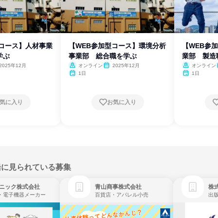
型コース】人材事業
【WEB参加型コース】環境分析
【WEB参
学ぶ
事業部 総合職を学ぶ
業部 製造
2025年12月
オンライン
2025年12月
オンライン
1日
1日
気に入り
お気に入り
緒に見られている募集
ニック株式会社
青山商事株式会社
株式
・電子機器メーカー
百貨店・アパレル小売
出