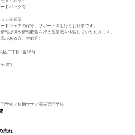
とをまとめる！
ィードバック有！
ション事業部
ハードウェアの保守、サポート等を行うお仕事です。
、情報提供や情報収集を行う営業職を体験していただきます。
知識がある方、大歓迎）
央区二丁目1番16号
子 本社
】
専門学校／短期大学／高等専門学校
費
の流れ