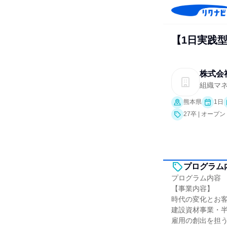
【1日実践
株式会
組織マ
熊本県
1日
27卒 | オー
プログラム
プログラム内容
【事業内容】
時代の変化とお客
建設資材事業・
雇用の創出を担