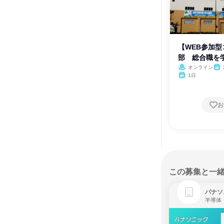
【WEB参加
部 総合職を
オンライン
1日
お
この募集と一
パナソ
半導体