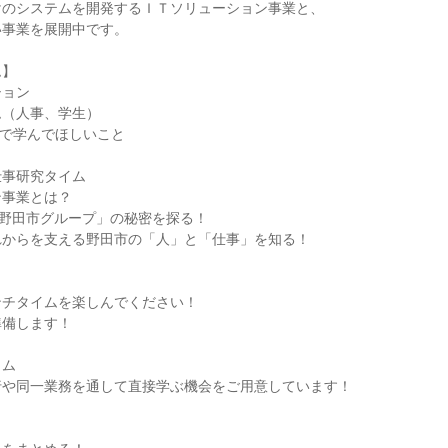
けのシステムを開発するＩＴソリューション事業と、
い事業を展開中です。
ム】
ション
ム（人事、学生）
験で学んでほしいこと
仕事研究タイム
ン事業とは？
「野田市グループ」の秘密を探る！
れからを支える野田市の「人」と「仕事」を知る！
ンチタイムを楽しんでください！
準備します！
イム
行や同一業務を通して直接学ぶ機会をご用意しています！