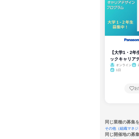
【大学1・2年
ックキャリア
ム
オンライン
1日
お
同じ業種の募集
その他（組織マネジ
同じ開催地の募