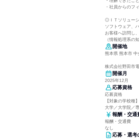
・理解できたこ
・社員からのフ
◎ＩＴソリュー
ソフトウェア、
お客様へ訪問し
（情報処理系の
開催地
熊本県 熊本市 中
株式会社野田市電
開催月
2025年12月
応募資格
応募資格
【対象の学校種
大学／大学院／
報酬・交通
報酬・交通費
なし
応募・選考