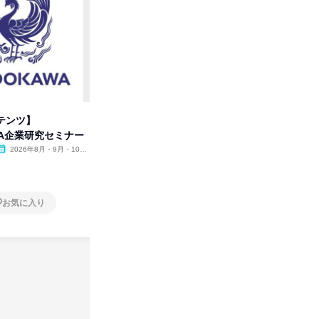
テンツ】
先着順・選考なし|注文住宅の総
プログラ
WA企業研究セミナー
合職|会社説明会&社長座談会
しくアル
2026年8月・9月・10
オンライン
2026年8月・9月
オンラ
月・11月・12月
1日
2日～4
お気に入り
お気に入り