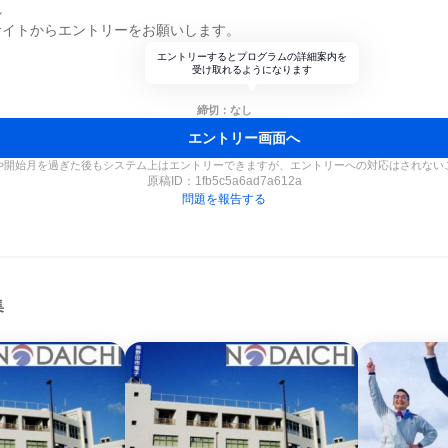
れ
サイトからエントリーをお願いします。
エントリーするとプログラムの詳細案内を
受け取れるようになります
締切：なし
エントリー画面へ
や開始月を過ぎた後もシステム上はエントリーできますが、エントリーへの対応はされない
原稿ID：
1fb5c5a6ad7a612a
問題を報告する
集