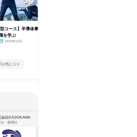
加型コース】半導体事
【WEB参加型コース】IT事業
【1日実
職を学ぶ
部 総合職を学ぶ
体事業部
2025年12月
オンライン
2025年12月
熊本県
1日
1日
お気に入り
お気に入り
会社KADOKAWA
株式会社住まいず
版社・新聞社
製造・メーカー、建築設計