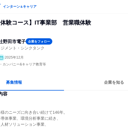
インターン
キャリア
＆
型体験コース】IT事業部 営業職体験
社野田市電子
企業をフォロー
ネジメント・シンクタンク
2025年12月
プン・カンパニー&キャリア教育等
募集情報
企業を知る
内容
様のニーズに向き合い続けて146年。
半導体事業、環境分析事業に続き、
う人材ソリューション事業、