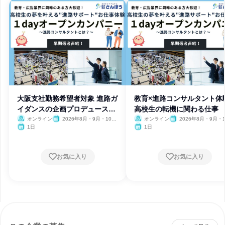
大阪支社勤務希望者対象 進路ガ
教育×進路コンサルタント体
イダンスの企画プロデュース体
高校生の転機に関わる仕事
験
オンライン
2026年8月・9月・10
オンライン
2026年8月・9月・1
月・11月・12月、2027年1
月・11月・12月、2027
1日
1日
月
月
お気に入り
お気に入り