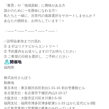
「教育」や「地域貢献」に興味がある方
誰かのために一生懸命になれる方✨
私たちと一緒に、次世代の進路選択をサポートしませんか？
あなたの挑戦を、お待ちしています！⭐
・――＊――＊――＊――＊――・
✅説明会参加までの流れ
➀ まずはリクナビからエントリー！
➁ 予約案内をお送りしますのでお待ちください
➂ ご希望の日程を選択し、ご予約ください
開催地
福岡県
株式会社さんぽう
勤務地
東京本社：東京都渋谷区初台1-31-16 初台壱番館ビル
名古屋支社：名古屋市千種区内山3-10-17
大阪支社：大阪市淀川区木川東2-5-35
福岡支社：福岡市博多区博多駅東1-1-33 はかた近代ビル3階
※広島営業所は営業職の募集のみ行っています