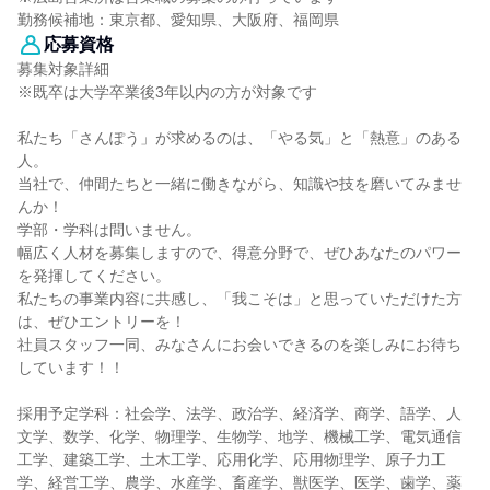
勤務候補地：東京都、愛知県、大阪府、福岡県
応募資格
募集対象詳細
※既卒は大学卒業後3年以内の方が対象です
私たち「さんぽう」が求めるのは、「やる気」と「熱意」のある
人。
当社で、仲間たちと一緒に働きながら、知識や技を磨いてみませ
んか！
学部・学科は問いません。
幅広く人材を募集しますので、得意分野で、ぜひあなたのパワー
を発揮してください。
私たちの事業内容に共感し、「我こそは」と思っていただけた方
は、ぜひエントリーを！
社員スタッフ一同、みなさんにお会いできるのを楽しみにお待ち
しています！！
採用予定学科：社会学、法学、政治学、経済学、商学、語学、人
文学、数学、化学、物理学、生物学、地学、機械工学、電気通信
工学、建築工学、土木工学、応用化学、応用物理学、原子力工
学、経営工学、農学、水産学、畜産学、獣医学、医学、歯学、薬