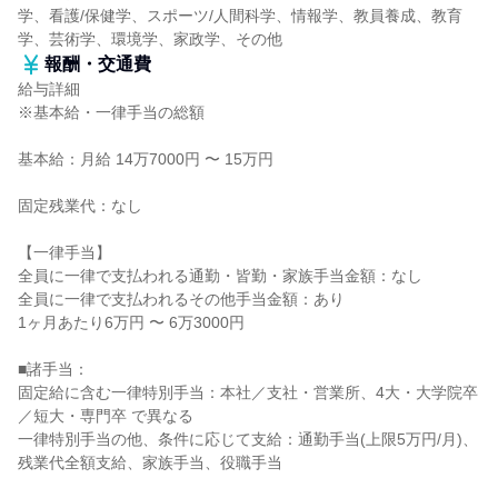
学、看護/保健学、スポーツ/人間科学、情報学、教員養成、教育
学、芸術学、環境学、家政学、その他
報酬・交通費
給与詳細
※基本給・一律手当の総額
基本給：月給 14万7000円 〜 15万円
固定残業代：なし
【一律手当】
全員に一律で支払われる通勤・皆勤・家族手当金額：なし
全員に一律で支払われるその他手当金額：あり
1ヶ月あたり6万円 〜 6万3000円
■諸手当：
固定給に含む一律特別手当：本社／支社・営業所、4大・大学院卒
／短大・専門卒 で異なる
一律特別手当の他、条件に応じて支給：通勤手当(上限5万円/月)、
残業代全額支給、家族手当、役職手当