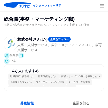
インターン
キャリア
＆
総合職(事務・マーケティング職)
≪教育×広告≫若者と進路とのベストマッチングを実現するお仕事
株式会社さんぽう
企業をフォロー
人事・人材サービス、広告・メディア・マスコミ、教育
支援サービス
福岡県
27卒
こんな人におすすめ
地域貢献に携わりたい
教育支援をしたい
商品・サービスの魅力を表現したい
人の成長を支えたい
コミュニケーションが活発
チームワークを重視
長く同じ会社に居続けられる
多様な職種の人と関われる
若手が裁量を持てる環境
人とたくさん会話する
募集情報
企業を知る