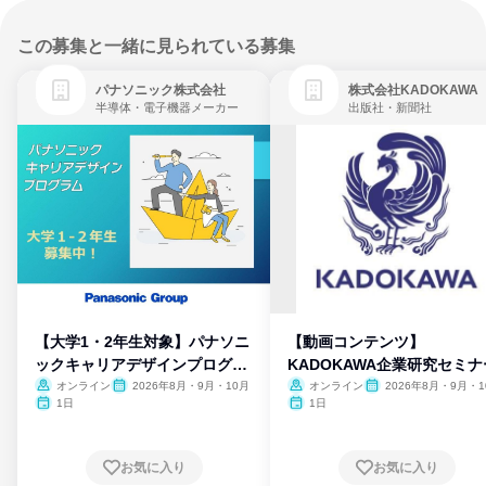
この募集と一緒に見られている募集
パナソニック株式会社
株式会社KADOKAWA
半導体・電子機器メーカー
出版社・新聞社
【大学1・2年生対象】パナソニ
【動画コンテンツ】
ックキャリアデザインプログラ
KADOKAWA企業研究セミナ
ム
オンライン
2026年8月・9月・10月
オンライン
2026年8月・9月・1
月・11月・12月
1日
1日
お気に入り
お気に入り