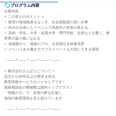
プログラム内容
仕事内容
⭐ この求人のポイント ⭐
✅ 教育の地域格差をなくす、社会貢献度の高い仕事
✅ 自分が企画したイベントで高校生の未来が変わる
✅ 高校・学生⇔大学・短期大学・専門学校・企業などを繋ぐ、教
育界の架け橋になれる
✅ 未経験から「進路のプロ」を目指せる研修充実
✅ メリハリある働き方でプライベートも大切にできる環境
・――＊――＊――＊――＊――・
⭐ 株式会社さんぽうについて ⭐
設立から50年以上の歴史を誇る
教育情報サービスのパイオニアです✨
進路相談会の開催数は国内トップクラス！
「情報の力」で、若者の夢を応援し
地域の教育環境を支え続けています
・――＊――＊――＊――＊――・