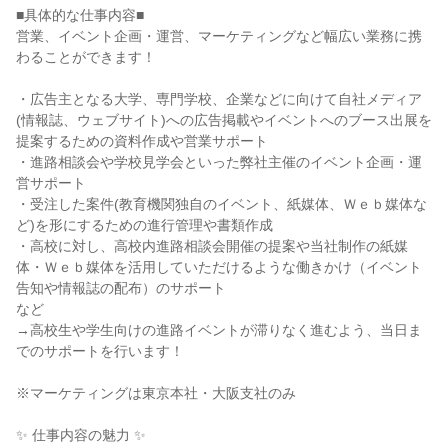
■具体的な仕事内容■
営業、イベント企画・運営、マーケティングなど幅広い業務に携
わることができます！
・広告主となる大学、専門学校、企業などに向けて自社メディア
(情報誌、ウェブサイト)への広告掲載やイベントへのブース出展を
提案するための資料作成や営業サポート
・進路相談会や学校見学会といった弊社主催のイベント企画・運
営サポート
・受注した案件(教育機関独自のイベント、紙媒体、Ｗｅｂ媒体な
ど)を形にするための進行管理や書類作成
・高校に対し、高校内進路相談会開催の提案や当社制作の紙媒
体・Ｗｅｂ媒体を活用していただけるような働きかけ（イベント
告知や情報誌の配布）のサポート
など
→高校生や学生向けの進路イベントが滞りなく進むよう、当日ま
でのサポートを行います！
※マーケティングは東京本社・大阪支社のみ
✨ 仕事内容の魅力 ✨