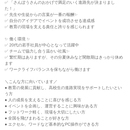
✅ 「さんぽうさんのおかげで満足のいく進路先が決まりまし
た！」
✅ 先生や生徒からの言葉が一番の報酬✨
✅ 自分のアイデアでイベントを成功させる達成感
✅ 教育の現場を支える責任と誇りを感じられます
✨ 働く環境 ✨
✅ 20代の若手社員が中心となって活躍中
✅ チームで協力し合う温かい社風✨
✅ 繁忙期はありますが、その分夏休みなど閑散期はきっかり休め
ます
✅ ワークライフバランスを保ちながら働けます
＼こんな方に向いています／
● 教育の発展に貢献し、高校生の進路実現をサポートしたいとい
う方
● 人の成長を支えることに喜びを感じる方
● イベントを企画し、運営することに興味がある方
● フットワーク軽く、現場を大切にしたい方
● 全国を飛びまわることが好きな方
● エクセル、ワードなど基本的なPC操作ができる方