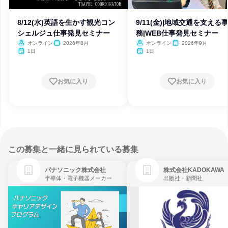
8/12(水)英語を生かす観光コン
9/11(金)|地域交通を支える
シェルジュ仕事発見セミナー
務|WEB仕事発見セミナー
オンライン
2026年8月
オンライン
2026年9月
1日
1日
お気に入り
お気に入り
この募集と一緒に見られている募集
パナソニック株式会社
株式会社KADOKAWA
半導体・電子機器メーカー
出版社・新聞社