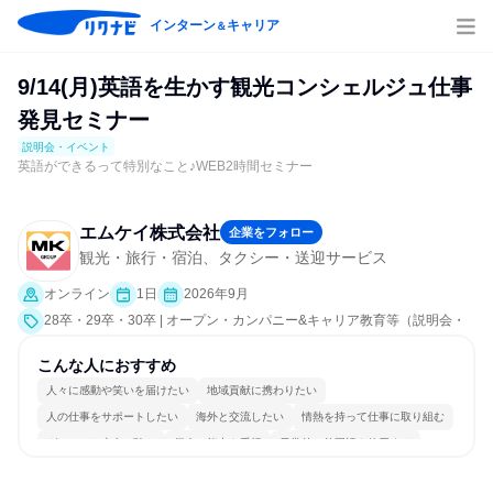
インターン
キャリア
＆
9/14(月)英語を生かす観光コンシェルジュ仕事
発見セミナー
説明会・イベント
英語ができるって特別なこと♪WEB2時間セミナー
エムケイ株式会社
企業をフォロー
観光・旅行・宿泊、タクシー・送迎サービス
オンライン
1日
2026年9月
28卒・29卒・30卒 | オープン・カンパニー&キャリア教育等（説明会・
イベント [職種研究、就活サポート、会社説明会、業界研究]）
こんな人におすすめ
人々に感動や笑いを届けたい
地域貢献に携わりたい
人の仕事をサポートしたい
海外と交流したい
情熱を持って仕事に取り組む
グローバル志向が強い
個人の能力を重視
日常的に外国語を使用する
明確な目標を追いかける
人とたくさん会話する