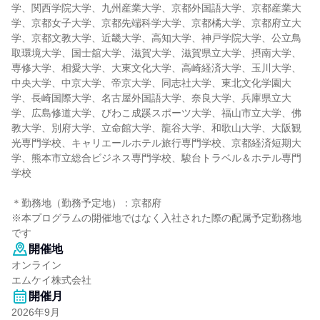
学、関西学院大学、九州産業大学、京都外国語大学、京都産業大
学、京都女子大学、京都先端科学大学、京都橘大学、京都府立大
学、京都文教大学、近畿大学、高知大学、神戸学院大学、公立鳥
取環境大学、国士舘大学、滋賀大学、滋賀県立大学、摂南大学、
専修大学、相愛大学、大東文化大学、高崎経済大学、玉川大学、
中央大学、中京大学、帝京大学、同志社大学、東北文化学園大
学、長崎国際大学、名古屋外国語大学、奈良大学、兵庫県立大
学、広島修道大学、びわこ成蹊スポーツ大学、福山市立大学、佛
教大学、別府大学、立命館大学、龍谷大学、和歌山大学、大阪観
光専門学校、キャリエールホテル旅行専門学校、京都経済短期大
学、熊本市立総合ビジネス専門学校、駿台トラベル＆ホテル専門
学校
＊勤務地（勤務予定地）：京都府
※本プログラムの開催地ではなく入社された際の配属予定勤務地
です
開催地
オンライン
エムケイ株式会社
開催月
2026年9月