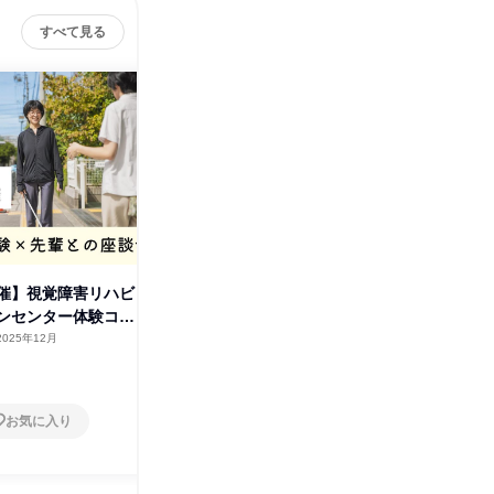
すべて見る
社会福
催】視覚障害リハビ
【鶴見区開催】視覚障害体験/心
ンセンター体験コー
理・教育・福祉を活かす専門職
2025年12月
大阪府
2026年8月・9月
1日
お気に入り
お気に入り