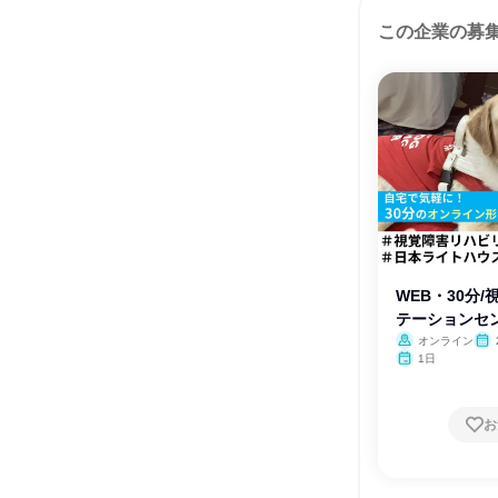
この企業の募
WEB・30分
テーションセ
オンライン
1日
お