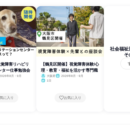
社会福祉
そ
/視覚障害リハビリ
【鶴見区開催】視覚障害体験/心
ンター仕事勉強会
理・教育・福祉を活かす専門職
2026年8月・9月
大阪府
2026年8月・9月
1日
気に入り
お気に入り