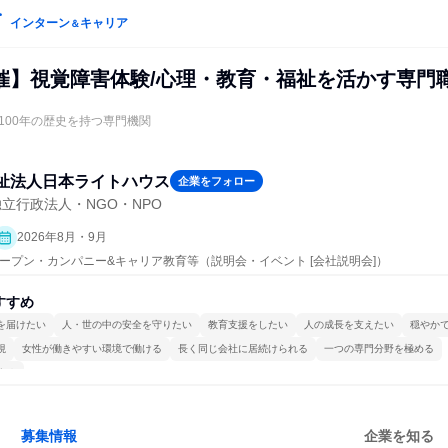
インターン
キャリア
＆
催】視覚障害体験/心理・教育・福祉を活かす専門
100年の歴史を持つ専門機関
祉法人日本ライトハウス
企業をフォロー
立行政法人・NGO・NPO
2026年8月・9月
| オープン・カンパニー&キャリア教育等（説明会・イベント [会社説明会]）
すすめ
を届けたい
人・世の中の安全を守りたい
教育支援をしたい
人の成長を支えたい
穏やか
視
女性が働きやすい環境で働ける
長く同じ会社に居続けられる
一つの専門分野を極める
する
募集情報
企業を知る