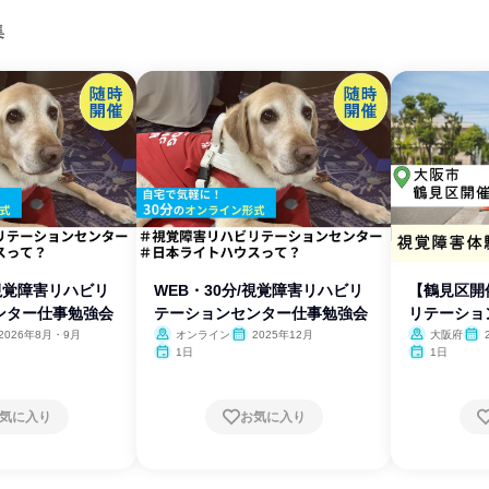
集
/視覚障害リハビリ
WEB・30分/視覚障害リハビリ
【鶴見区開
ンター仕事勉強会
テーションセンター仕事勉強会
リテーショ
ス
2026年8月・9月
オンライン
2025年12月
大阪府
1日
1日
気に入り
お気に入り