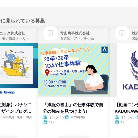
緒に見られている募集
ニック株式会社
青山商事株式会社
株式
・電子機器メーカー
百貨店・アパレル小売
出
生対象】パナソニ
「洋服の青山」の仕事体験で自
【動画コン
デザインプログラ
分の強みを見つけよう!
KADOKA
2026年8月・9月・10月
オンライン
2026年8月
オンライン
1日
1日