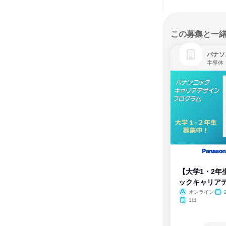
この募集と一
パナソ
半導体
【大学1・2年
ックキャリア
ム
オンライン
1日