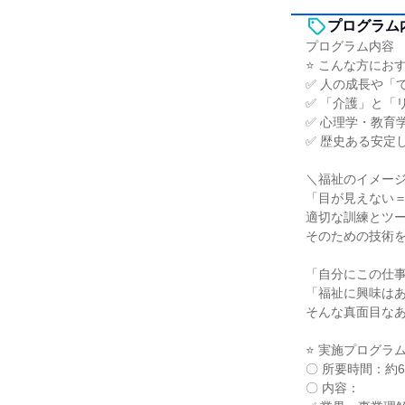
プログラム
プログラム内容
⭐ こんな方にお
✅ 人の成長や「
✅ 「介護」と「
✅ 心理学・教育
✅ 歴史ある安定
＼福祉のイメージ
「目が見えない
適切な訓練とツ
そのための技術
「自分にこの仕
「福祉に興味は
そんな真面目な
⭐ 実施プログラ
〇 所要時間：約6
〇 内容：