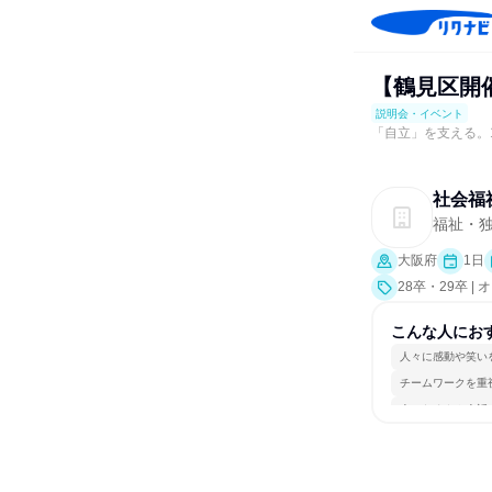
【鶴見区開
説明会・イベント
「自立」を支える。
社会福
福祉・独
大阪府
1日
28卒・29卒 
こんな人にお
人々に感動や笑い
チームワークを重
人とたくさん会話