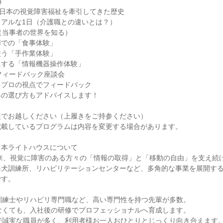
解
。日本の視覚障害福祉を牽引してきた歴史
リアルな1日（介護職との違いとは？）
（当事者の世界を知る）
用での「食事体験」
使う「手作業体験」
にする「情報機器操作体験」
フィードバック座談会
をプロの視点でフィードバック
界の選び方もアドバイスします！
装でお越しください（上履きをご持参ください）
記載しているプログラムは内容を変更する場合があります。
日本ライトハウスについて
以来、視覚に障害のある方々の「情報の取得」と「移動の自由」を支え続
導犬訓練所、リハビリテーションセンターなど、多角的な事業を展開す
です。
訓練士やリハビリ専門職など、高い専門性を持つ先輩が多数。
なくても、入社後の研修でプロフェッショナルへ育成します。
で誠実な職員が多く、利用者様お一人おひとりとじっくり向き合えます