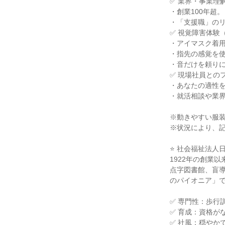
✅ 業界・事業理
・創業100年超
・「支援職」の
✅ 視覚障害体験
・アイマスク着
・指先の感覚を
・音だけを頼り
✅ 現場社員との
・あなたの適性
・就活相談や業
※動きやすい服
※状況により、
⭐ 社会福祉法人
1922年の創業
点字図書館、盲
のパイオニア」
✅ 専門性：歩行
✅ 育成：資格が
✅ 社風：穏やか