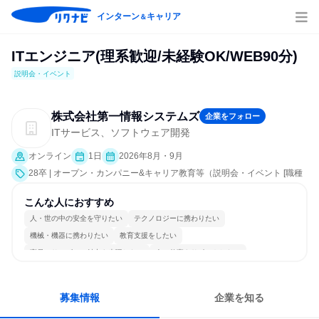
インターン
キャリア
＆
ITエンジニア(理系歓迎/未経験OK/WEB90分)
説明会・イベント
株式会社第一情報システムズ
企業をフォロー
ITサービス、ソフトウェア開発
オンライン
1日
2026年8月・9月
28卒 | オープン・カンパニー&キャリア教育等（説明会・イベント [職種
研究、社員交流会、会社説明会、業界研究]）
こんな人におすすめ
人・世の中の安全を守りたい
テクノロジーに携わりたい
機械・機器に携わりたい
教育支援をしたい
商品・サービスの魅力を表現したい
人の仕事をサポートしたい
新規事業を立ち上げたい
チームワークを重視
長く同じ会社に居続けられる
一つの専門分野を極める
募集情報
企業を知る