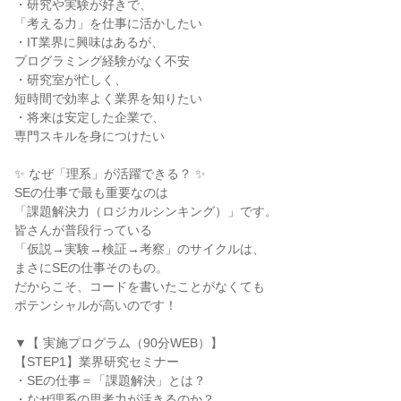
・研究や実験が好きで、
「考える力」を仕事に活かしたい
・IT業界に興味はあるが、
プログラミング経験がなく不安
・研究室が忙しく、
短時間で効率よく業界を知りたい
・将来は安定した企業で、
専門スキルを身につけたい
✨ なぜ「理系」が活躍できる？ ✨
SEの仕事で最も重要なのは
「課題解決力（ロジカルシンキング）」です。
皆さんが普段行っている
「仮説→実験→検証→考察」のサイクルは、
まさにSEの仕事そのもの。
だからこそ、コードを書いたことがなくても
ポテンシャルが高いのです！
▼【 実施プログラム（90分WEB）】
【STEP1】業界研究セミナー
・SEの仕事＝「課題解決」とは？
・なぜ理系の思考力が活きるのか？