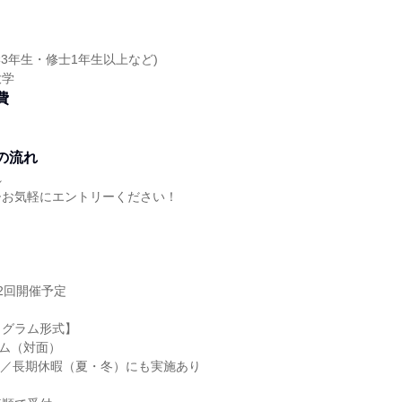
学3年生・修士1年生以上など)
大学
費
の流れ
れ
ひお気軽にエントリーください！
2回開催予定
ログラム形式】
ラム（対面）
定／長期休暇（夏・冬）にも実施あり