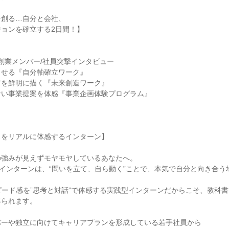
を創る…自分と会社、
ョンを確立する2日間！】
創業メンバー/社員突撃インタビュー
させる『自分軸確立ワーク』
アを鮮明に描く『未来創造ワーク』
ない事業提案を体感『事業企画体験プログラム』
スをリアルに体感するインターン】
の強みが見えずモヤモヤしているあなたへ。
anyのインターンは、“問いを立て、自ら動く”ことで、本気で自分と向き合
ピード感を”思考と対話”で体感する実践型インターンだからこそ、教科
得られます。
バーや独立に向けてキャリアプランを形成している若手社員から