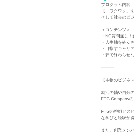
プログラム内容
【「ワクワク」
そして社会のビジ
＜コンテンツ＞
・NG質問無し！
・人生軸を確立
・目指すキャリ
・夢で終わらせ
―――
【本物のビジネ
就活の軸や自分
FTG Comp
FTGの挑戦とス
な学びと経験が
また、創業メン