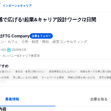
インターン
キャリア
＆
感で広げる!起業&キャリア設計ワーク/2日間
FTG Company
企業をフォロー
ラン・カフェ、小売・卸売・商社、経営コンサルティング
～4日
2026年2月
プン・カンパニー&キャリア教育等
すすめ
を届けたい
食生活・食育に関わりたい
新規事業を立ち上げたい
情熱を持って仕事に取り組
ンが活発
常に新しいものに挑戦
チームワークを重視
明確な目標を追いかける
若手が裁
する
募集情報
企業を知る
内容