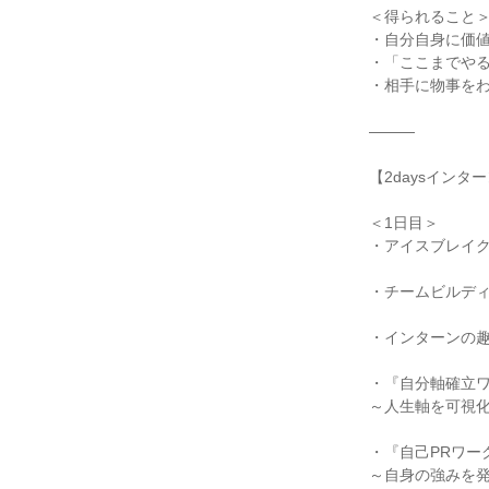
＜得られること
・自分自身に価
・「ここまでや
・相手に物事を
―――
【2daysインタ
＜1日目＞
・アイスブレイ
・チームビルデ
・インターンの
・『自分軸確立
～人生軸を可視
・『自己PRワー
～自身の強みを