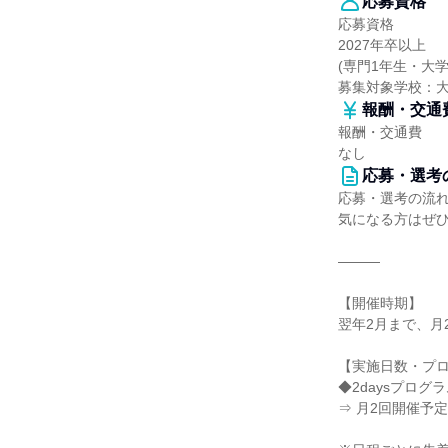
応募資格
応募資格
2027年卒以上
(専門1年生・大
募集対象学校：
報酬・交通
報酬・交通費
なし
応募・選考
応募・選考の流
気になる方はぜ
―――
【開催時期】
翌年2月まで、月
【実施日数・プ
◆2daysプログ
⇒ 月2回開催予