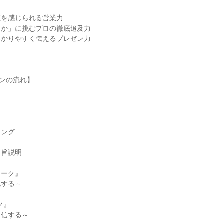
＞
値を感じられる営業力
るか」に挑むプロの徹底追及力
わかりやすく伝えるプレゼン力
ーンの流れ】
ク
ィング
趣旨説明
ワーク』
化する～
ク』
発信する～