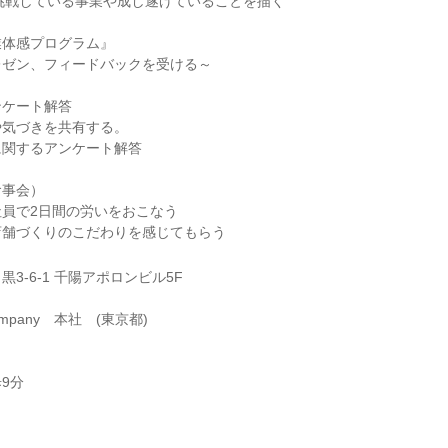
が挑戦している事業や成し遂げていることを描く
業体感プログラム』
レゼン、フィードバックを受ける～
ンケート解答
や気づきを共有する。
に関するアンケート解答
食事会）
員で2日間の労いをおこなう
店舗づくりのこだわりを感じてもらう
3-6-1 千陽アポロンビル5F
mpany 本社 (東京都)
9分