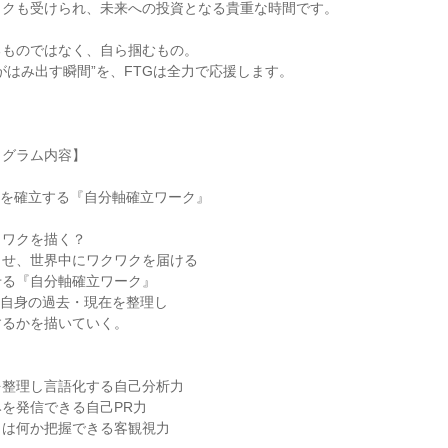
ックも受けられ、未来への投資となる貴重な時間です。
るものではなく、自ら掴むもの。
がはみ出す瞬間”を、FTGは全力で応援します。
ログラム内容】
人生軸を確立する『自分軸確立ワーク』
クワクを描く？
させ、世界中にワクワクを届ける
せる『自分軸確立ワーク』
自分自身の過去・現在を整理し
するかを描いていく。
＞
を整理し言語化する自己分析力
を発信できる自己PR力
クは何か把握できる客観視力