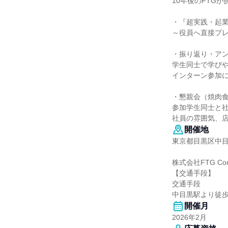
10年後のFTG
・『超実践・起
～役員へ直接プ
・振り返り・ア
学生同士で学び
インターン参加
・懇親会（焼肉
参加学生同士と社
社員の雰囲気、
開催地
東京都目黒区中目黒
株式会社FTG Co
【交通手段】
交通手段
中目黒駅より徒歩
開催月
2026年2月