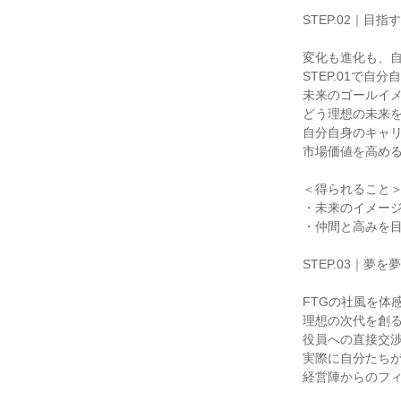
STEP.02｜
変化も進化も、
STEP.01で
未来のゴールイ
どう理想の未来
自分自身のキャ
市場価値を高め
＜得られること
・未来のイメー
・仲間と高みを
STEP.03｜
FTGの社風を体
理想の次代を創
役員への直接交
実際に自分たち
経営陣からのフ