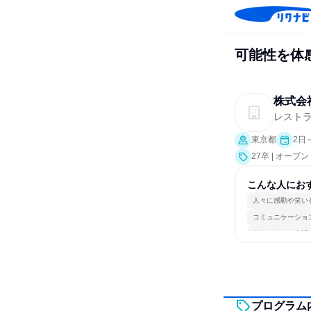
可能性を体
株式会社
レスト
東京都
2日
27卒 | オー
こんな人にお
人々に感動や笑い
コミュニケーショ
人とたくさん会話
プログラム