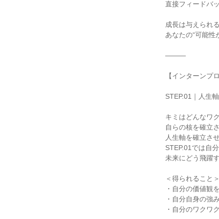
直接フィードバ
成長は与えられ
あなたの“可能性
―――
【インターンプ
STEP.01｜
キミはどんなワ
自らの核を確立
人生軸を確立さ
STEP.01では
未来にどう飛躍
＜得られること
・自分の価値観
・自分自身の強み
・自分のワクワ