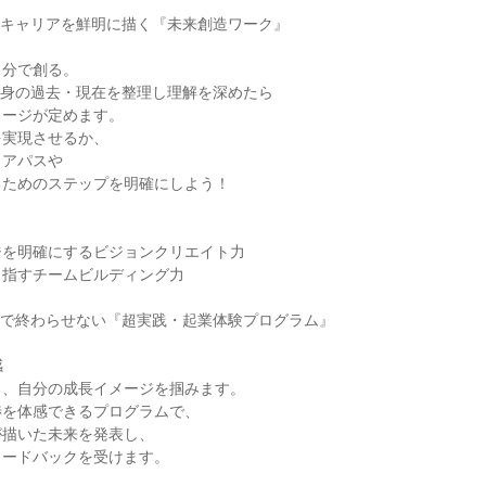
目指すキャリアを鮮明に描く『未来創造ワーク』
自分で創る。
自分自身の過去・現在を整理し理解を深めたら
メージが定めます。
を実現させるか、
リアパスや
るためのステップを明確にしよう！
＞
ジを明確にするビジョンクリエイト力
目指すチームビルディング力
夢を夢で終わらせない『超実践・起業体験プログラム』
感
る、自分の成長イメージを掴みます。
渉を体感できるプログラムで、
が描いた未来を発表し、
ィードバックを受けます。