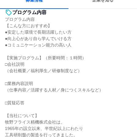
募集情報
企業を知る
プログラム内容
プログラム内容
【こんな方におすすめ】
●安定した環境で長期活躍したい方
●向上心があり自ら学んでいける方
●コミュニケーション能力の高い人
【実施プログラム】（所要時間：１時間）
□会社説明
（会社概要／福利厚生／研修制度など）
□業務内容説明
（仕事内容／活躍する人材／身につくスキルなど）
□質疑応答
【当社について】
牧野フライス精機株式会社は、
1965年の設立以来、半世紀以上にわたり
工具研削盤の製造を行ってきました。