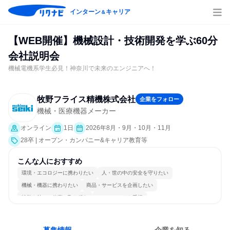
インターン
キャリア
＆
【WEB開催】機械設計・技術開発を学ぶ60分
会社説明会
機械電機系学生必見！神奈川で未来のエンジニアへ！
牧野フライス精機株式会社
企業をフォロー
機械・医療機器メーカー
オンライン
1日
2026年8月・9月・10月・11月
28卒 | オープン・カンパニー&キャリア教育等
こんな人におすすめ
環境・エコロジーに携わりたい
人・世の中の安全を守りたい
機械・機器に携わりたい
商品・サービスを企画したい
情熱を持って仕事に取り組む
チームワークを重視
女性が働きやすい環境で働ける
長く同じ会社に居続けられる
一つの専門分野を極める
人とたくさん会話する