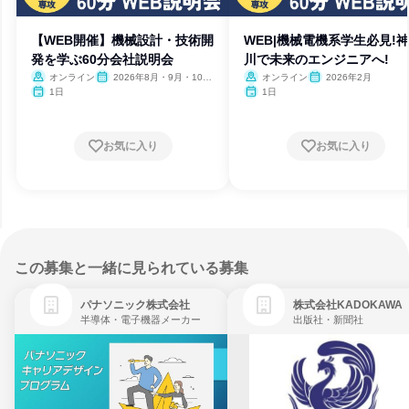
【WEB開催】機械設計・技術開
WEB|機械電機系学生必見!
発を学ぶ60分会社説明会
川で未来のエンジニアへ!
オンライン
2026年8月・9月・10
オンライン
2026年2月
月・11月
1日
1日
お気に入り
お気に入り
この募集と一緒に見られている募集
パナソニック株式会社
株式会社KADOKAWA
半導体・電子機器メーカー
出版社・新聞社