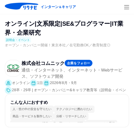
インターン
キャリア
＆
オンライン|文系限定|SE&プログラマー|IT業
界・企業研究
説明会・イベント
オープン・カンパニー開催！東京本社／在宅勤務OK／教育制度◎
株式会社コムニック
企業をフォロー
通信・インターネット、インターネット・Webサービ
ス、ソフトウェア開発
オンライン
1日
2026年8月・9月
28卒・29卒 | オープン・カンパニー&キャリア教育等（説明会・イベン
ト [職種研究、社員交流会、就活サポート、会社説明会、業界研究]）
こんな人におすすめ
人・世の中の安全を守りたい
テクノロジーに携わりたい
商品・サービスを製作したい
分析・リサーチしたい
コミュニケーションが活発
常に新しいものに挑戦
チームワークを重視
長く同じ会社に居続けられる
自分の好きな場所で働ける