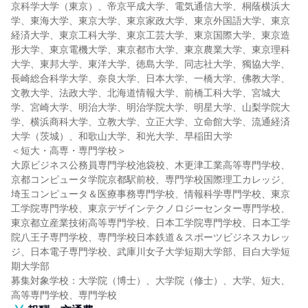
京科学大学（東京）、帝京平成大学、電気通信大学、桐蔭横浜大
学、東海大学、東京大学、東京家政大学、東京外国語大学、東京
経済大学、東京工科大学、東京工芸大学、東京国際大学、東京造
形大学、東京電機大学、東京都市大学、東京農業大学、東京理科
大学、東邦大学、東洋大学、徳島大学、同志社大学、獨協大学、
長崎総合科学大学、奈良大学、日本大学、一橋大学、佛教大学、
文教大学、法政大学、北海道情報大学、前橋工科大学、宮城大
学、宮崎大学、明治大学、明治学院大学、明星大学、山梨学院大
学、横浜商科大学、立教大学、立正大学、立命館大学、流通経済
大学（茨城）、和歌山大学、和光大学、早稲田大学
＜短大・高専・専門学校＞
大原ビジネス公務員専門学校池袋校、木更津工業高等専門学校、
京都コンピュータ学院京都駅前校、専門学校国際理工カレッジ、
埼玉コンピュータ＆医療事務専門学校、情報科学専門学校、東京
工学院専門学校、東京デザインテクノロジーセンター専門学校、
東京都立産業技術高等専門学校、日本工学院専門学校、日本工学
院八王子専門学校、専門学校日本鉄道＆スポーツビジネスカレッ
ジ、日本電子専門学校、武庫川女子大学短期大学部、目白大学短
期大学部
募集対象学校：大学院（博士）、大学院（修士）、大学、短大、
高等専門学校、専門学校