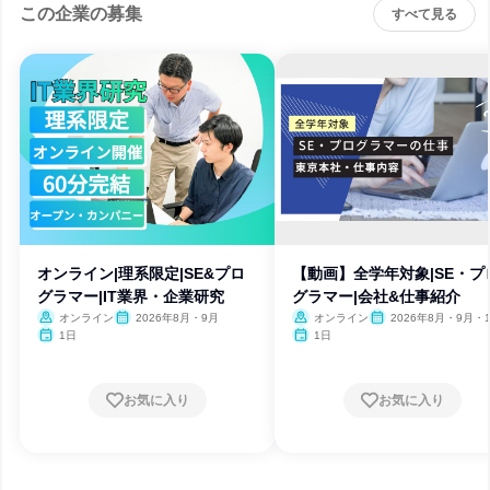
この企業の募集
すべて見る
オンライン|理系限定|SE&プロ
【動画】全学年対象|SE・プ
グラマー|IT業界・企業研究
グラマー|会社&仕事紹介
オンライン
2026年8月・9月
オンライン
2026年8月・9月・1
月・11月・12月、2027
1日
1日
月・2月
お気に入り
お気に入り