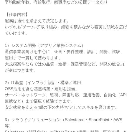
平均勤続年数、有給取得、離職率などの公開データあり
【仕事内容】
配属は適性を踏まえて決定します。
いずれも“チームで”取り組み、経験を積みながら着実に領域を広げ
ていけます。
1）システム開発（アプリ／業務システム）
通信事業者向けを中心に、企画・要件整理、設計、開発、試験、
運用まで一貫して携わります。
大規模案件ならではの品質・進捗・課題管理など、開発の総合力
が身につきます。
2）IT基盤（インフラ）設計・構築／運用
OSS活用を含む基盤構築・運用を担当。
サーバ・ネットワーク、監視、障害対応、運用改善、自動化（API
連携など）まで幅広く経験できます。
安定稼働を支える“縁の下の力持ち”としてスキルを磨けます。
3）クラウド／ソリューション（Salesforce・SharePoint・AWS
等）