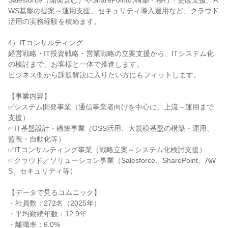
Salesforce（開発含む）やSharePointの構築・移行・更改支援、A
WS基盤の提案～運用支援、セキュリティ導入運用など、クラウド
活用の実務経験を積めます。
4）ITコンサルティング
経営戦略・IT投資戦略・営業戦略の立案支援から、ITシステム化
の検討まで、お客様と一体で推進します。
ビジネス側から課題解決に入りたい方にもフィットします。
【事業内容】
✅システム開発事業（通信事業者向けを中心に、上流～運用まで
支援）
✅IT基盤設計・構築事業（OSS活用、大規模基盤の構築・運用、
監視・自動化等）
✅ITコンサルティング事業（戦略立案～システム化検討支援）
✅クラウド／ソリューション事業（Salesforce、SharePoint、AW
S、セキュリティ等）
【データで見るコムニック】
・社員数：272名（2025年）
・平均勤続年数：12.9年
・離職率：6.0%