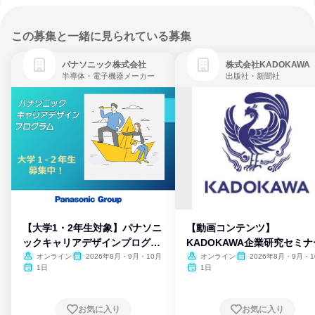
この募集と一緒に見られている募集
パナソニック株式会社
株式会社KADOKAWA
半導体・電子機器メーカー
出版社・新聞社
【大学1・2年生対象】パナソニ
【動画コンテンツ】
ックキャリアデザインプログラ
KADOKAWA企業研究セミナ
ム
オンライン
2026年8月・9月・10月
オンライン
2026年8月・9月・1
月・11月・12月
1日
1日
お気に入り
お気に入り