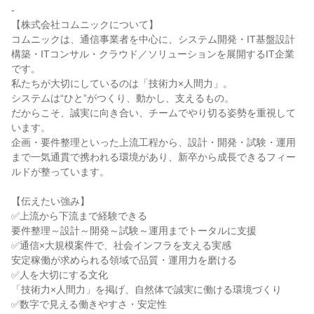
-
【株式会社コムニックについて】
コムニックは、通信事業者を中心に、システム開発・IT基盤設計
構築・ITコンサル・クラウド／ソリューションを展開するIT企業
です。
私たちが大切にしているのは「技術力×人間力」。
システムは“ひと”がつくり、動かし、支えるもの。
だからこそ、誠実に向き合い、チームでやり切る姿勢を重視して
います。
企画・要件整理といった上流工程から、設計・開発・試験・運用
まで一気通貫で携われる環境があり、新卒から成長できるフィー
ルドが整っています。
【伝えたい強み】
✅上流から下流まで経験できる
要件整理～設計～開発～試験～運用までトータルに支援
✅通信×大規模案件で、社会インフラを支える実感
安定稼働が求められる領域で品質・運用力を磨ける
✅人を大切にする文化
「技術力×人間力」を掲げ、自然体で誠実に働ける環境づくり
✅数字で見える働きやすさ・安定性