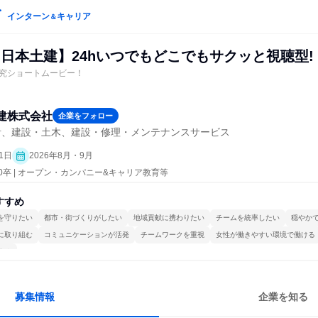
インターン
キャリア
＆
る日本土建】24hいつでもどこでもサクッと視聴型!
究ショートムービー！
建株式会社
企業をフォロー
計、建設・土木、建設・修理・メンテナンスサービス
1日
2026年8月・9月
30卒 | オープン・カンパニー&キャリア教育等
すすめ
を守りたい
都市・街づくりがしたい
地域貢献に携わりたい
チームを統率したい
穏やか
に取り組む
コミュニケーションが活発
チームワークを重視
女性が働きやすい環境で働ける
する
募集情報
企業を知る