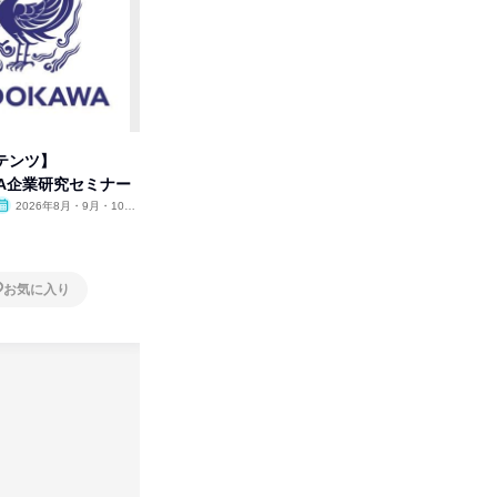
テンツ】
先着順・選考なし|注文住宅の総
タカラト
WA企業研究セミナー
合職|会社説明会&社長座談会
ビ」を学
2026年8月・9月・10
オンライン
2026年8月・9月
オンラ
月・11月・12月
1日
1日
お気に入り
お気に入り