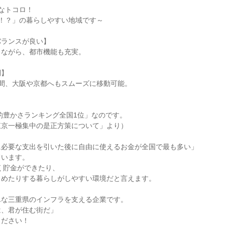
なトコロ！
！？」の暮らしやすい地域です～
バランスが良い】
りながら、都市機能も充実。
利】
時間、大阪や京都へもスムーズに移動可能。
】
的豊かさランキング全国1位」なのです。
東京一極集中の是正方策について」より）
に必要な支出を引いた後に自由に使えるお金が全国で最も多い」
ています。
く貯金ができたり、
しめたりする暮らしがしやすい環境だと言えます。
んな三重県のインフラを支える企業です。
は、君が住む街だ」
ください！