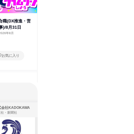
総合職(DX推進・営
建設ICT|総合職(DX推進・営
建設ICT
)/8月31日
業・総務人事)/9月8日
業・総務
2026年8月
三重県
2026年9月
三重県
1日
1日
お気に入り
お気に入り
会社KADOKAWA
株式会社住まいず
版社・新聞社
製造・メーカー、建築設計