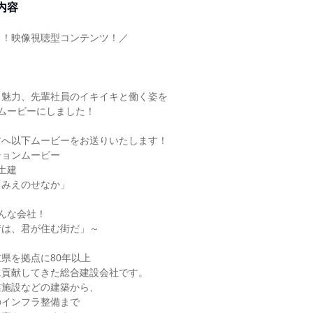
内容
と！映像視聴型コンテンツ！／
、魅力、先輩社員のイキイキと働く姿を
ムービーにしました！
方へ以下ムービーをお送りいたします！
ションムービー
土建
「みえのせなか」
んな会社！
街は、君が住む街だ」～
県を拠点に80年以上
に貢献してきた総合建設会社です。
業施設などの建築から、
のインフラ整備まで