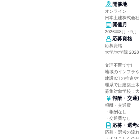
開催地
オンライン
日本土建株式会
開催月
2026年8月・9月
応募資格
応募資格
大学/大学院 202
文理不問です!
地域のインフラ
建設ICTの推進
理系では建築土木
募集対象学校：
報酬・交通
報酬・交通費
・報酬なし
・交通費なし
応募・選考
応募・選考の流
まずはこちらの