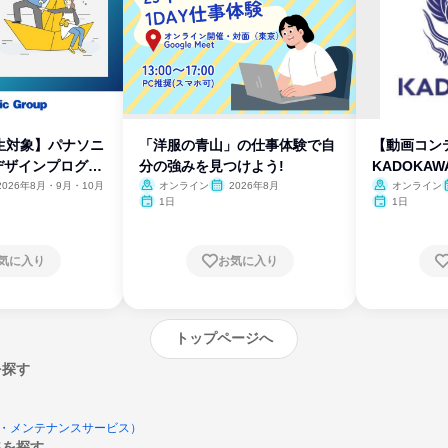
生対象】パナソニ
「洋服の青山」の仕事体験で自
【動画コン
デザインプログラ
分の強みを見つけよう!
KADOKA
2026年8月・9月・10月
オンライン
2026年8月
オンライン
1日
1日
気に入り
お気に入り
トップページへ
を探す
・メンテナンスサービス）
集を探す