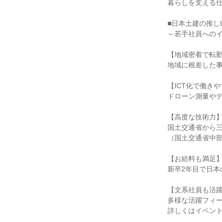
暮らしを支える
■日本土建の推し
～若手社員への
【地域密着で転
地域に根差した事
【ICT化で働き
ドローン測量や
【高度な技術力
国土交通省から三
（国土交通省中
【お給料も満足
新卒2年目で日
【文系社員も活
多様な活躍フィ
詳しくはイベン