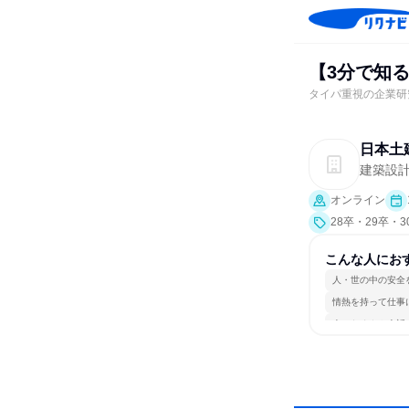
【3分で知
タイパ重視の企業研
日本土
建築設
オンライン
28卒・29卒・
こんな人にお
人・世の中の安全
情熱を持って仕事
人とたくさん会話