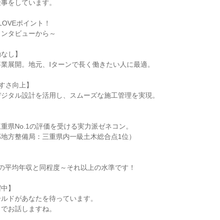
仕事をしています。
LOVEポイント！
インタビューから～
勤なし】
業展開。地元、Iターンで長く働きたい人に最適。
やすさ向上】
デジタル設計を活用し、スムーズな施工管理を実現。
】
重県No.1の評価を受ける実力派ゼネコン。
部地方整備局：三重県内一級土木総合点1位）
】
本の平均年収と同程度～それ以上の水準です！
躍中】
ールドがあなたを待っています。
トでお話しますね。