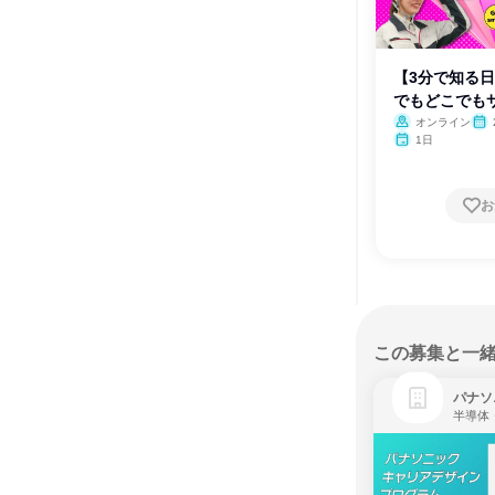
【3分で知る日
でもどこでも
オンライン
1日
お
この募集と一
パナソ
半導体