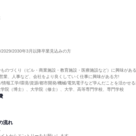
社
8/2029/2030年3月以降卒業見込みの方
やものづくり（ビル・商業施設・教育施設・医療施設など）に興味がある
や営業、人事など、会社をより良くしていく仕事に興味がある方!
/情報工学/環境/資源/都市開発/機械/電気電子など学んだことを活かせ
大学院（博士）、大学院（修士）、大学、高等専門学校、専門学校
費
の流れ
れ
サイトからエントリーをお願いします。