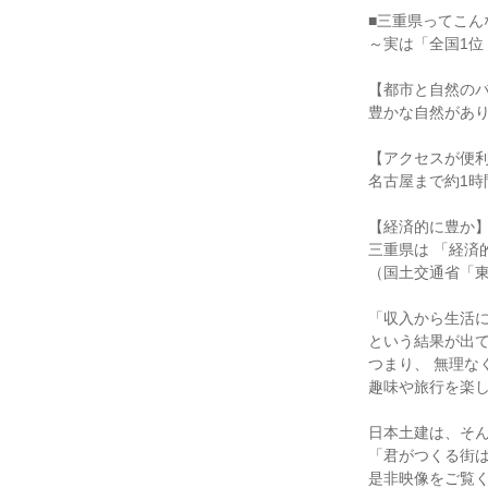
■三重県ってこん
～実は「全国1位
【都市と自然の
豊かな自然があ
【アクセスが便
名古屋まで約1
【経済的に豊か
三重県は 「経済
（国土交通省「
「収入から生活
という結果が出
つまり、 無理な
趣味や旅行を楽
日本土建は、そ
「君がつくる街
是非映像をご覧