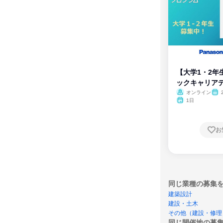
【大学1・2年
ックキャリア
ム
オンライン
1日
お
同じ業種の募集
建築設計
建設・土木
その他（建設・修理
同じ開催地の募