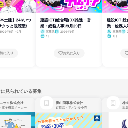
本土建】24hいつ
建設ICT|総合職(DX推進・営
建設ICT|
サクッと視聴型!
業・総務人事)/9月29日
業・総務人事
2026年8月・9月
三重県
2026年9月
三重県
1日
1日
気に入り
お気に入り
緒に見られている募集
ニック株式会社
青山商事株式会社
株式
・電子機器メーカー
百貨店・アパレル小売
出