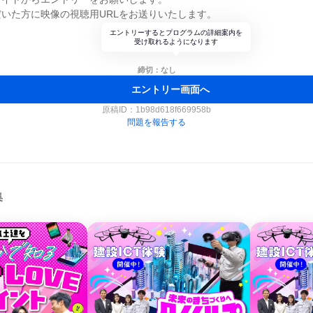
いた方に映像の視聴用URLをお送りいたします。
エントリーするとプログラムの詳細案内を
受け取れるようになります
締切：なし
エントリー画面へ
原稿ID：
1b98d618f669958b
問題を報告する
集