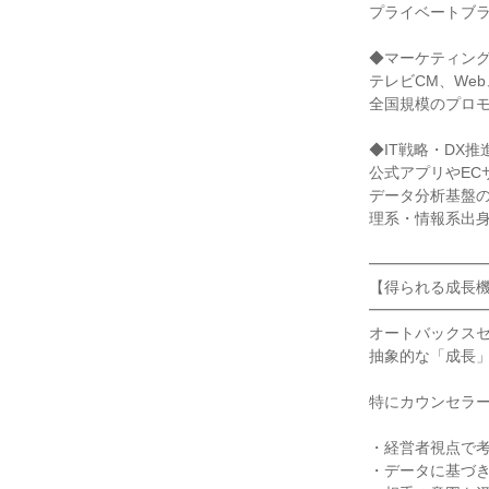
プライベートブラ
◆マーケティン
テレビCM、We
全国規模のプロ
◆IT戦略・DX推
公式アプリやEC
データ分析基盤
理系・情報系出
━━━━━━━
【得られる成長
━━━━━━━
オートバックス
抽象的な「成長
特にカウンセラ
・経営者視点で
・データに基づ