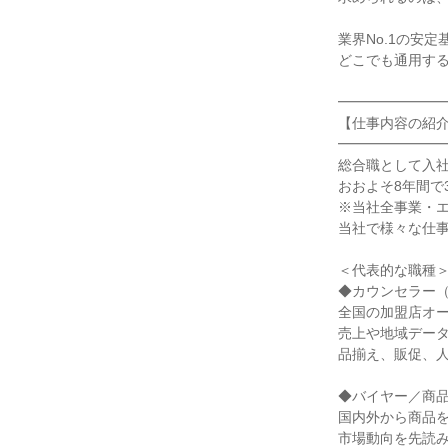
業界No.1の安
どこでも通用する
━━━━━━━
【仕事内容の紹
━━━━━━━
総合職として入社
おおよそ8年間で
※当社全事業・
当社で様々な仕
＜代表的な職種
◆カウンセラー
全国の加盟店オ
売上や地域デー
品揃え、販促、
◆バイヤー／商
国内外から商品
市場動向を先読