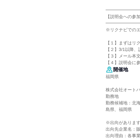
━━━━━━━
【説明会への参
━━━━━━━
※リクナビでの
【１】まずはリ
【２】3/1以降
【３】メール本文
【４】説明会に
開催地
福岡県
株式会社オート
勤務地
勤務候補地：北
島県、福岡県
※出向がありま
出向先企業名：
出向理由：各事