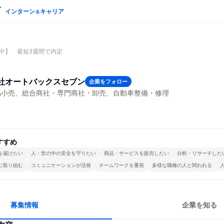
インターン
キャリア
＆
中】 最短3週間で内定
社オートバックスセブン
企業をフォロー
品小売、総合商社・専門商社・卸売、自動車整備・修理
すすめ
を届けたい
人・世の中の安全を守りたい
商品・サービスを販売したい
分析・リサーチした
に取り組む
コミュニケーションが活発
チームワークを重視
多様な職種の人と関われる
募集情報
企業を知る