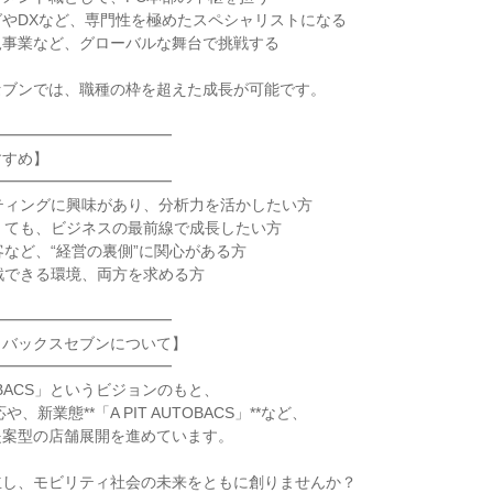
やDXなど、専門性を極めたスペシャリストになる
規事業など、グローバルな舞台で挑戦する
セブンでは、職種の枠を超えた成長が可能です。
━━━━━━━━━━━━
すすめ】
━━━━━━━━━━━━
ティングに興味があり、分析力を活かしたい方
くても、ビジネスの最前線で成長したい方
客など、“経営の裏側”に関心がある方
戦できる環境、両方を求める方
━━━━━━━━━━━━
トバックスセブンについて】
━━━━━━━━━━━━
UTOBACS」というビジョンのもと、
、新業態**「A PIT AUTOBACS」**など、
提案型の店舗展開を進めています。
立し、モビリティ社会の未来をともに創りませんか？