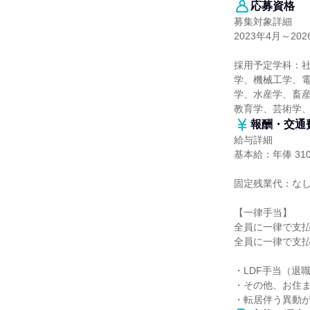
応募資格
募集対象詳細
2023年4月～20
採用予定学科：
学、機械工学、
学、水産学、畜産
教育学、芸術学
報酬・交通
給与詳細
基本給：年俸 31
固定残業代：な
【一律手当】
全員に一律で支
全員に一律で支
・LDF手当（退
・その他、お住ま
・転居伴う異動