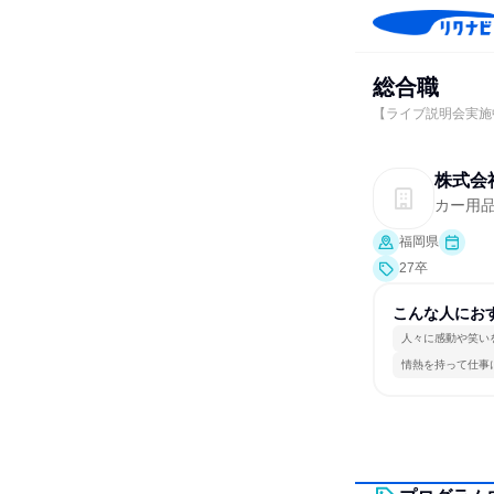
総合職
【ライブ説明会実施
株式会
カー用
福岡県
27卒
こんな人にお
人々に感動や笑い
情熱を持って仕事