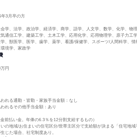
26年3月卒の方
社会学、法学、政治学、経済学、商学、語学、人文学、数学、化学、物
電気通信工学、建築工学、土木工学、応用化学、応用物理学、原子力工
学、獣医学、医学、歯学、薬学、看護/保健学、スポーツ/人間科学、情
、環境学、家政学
費
0万円
し
払われる通勤・皆勤・家族手当金額：なし
払われるその他手当金額：あり
職金前払い金。年俸の6.3％を12分割支給するもの）
いの地域/お住まいの住宅区分/世帯主区分で支給額が決まる「住宅地域
が生じた場合、社宅制度あり。