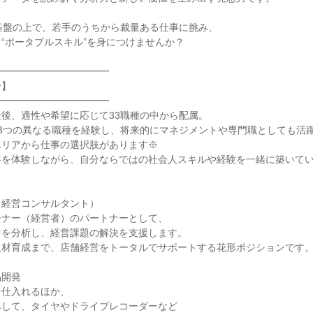
定基盤の上で、若手のうちから裁量ある仕事に挑み、
“ポータブルスキル”を身につけませんか？
━━━━━━━━━━━━
介】
━━━━━━━━━━━━
後、適性や希望に応じて33職種の中から配属。
3つの異なる職種を経験し、将来的にマネジメントや専門職としても活
エリアから仕事の選択肢があります※
事を体験しながら、自分ならではの社会人スキルや経験を一緒に築いて
＞
（経営コンサルタント）
ーナー（経営者）のパートナーとして、
タを分析し、経営課題の解決を支援します。
人材育成まで、店舗経営をトータルでサポートする花形ポジションです
品開発
を仕入れるほか、
みして、タイヤやドライブレコーダーなど