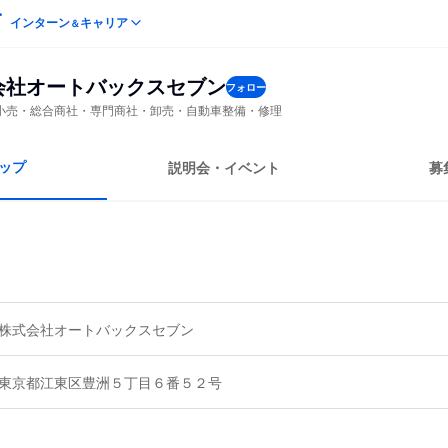
インターン
キャリア
＆
会社オートバックスセブン
フォロー
小売・総合商社・専門商社・卸売・自動車整備・修理
ップ
説明会・イベント
募
株式会社オートバックスセブン
東京都江東区豊洲５丁目６番５２号