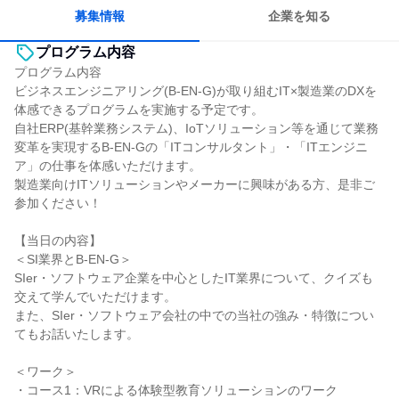
募集情報
企業を知る
プログラム内容
プログラム内容
ビジネスエンジニアリング(B-EN-G)が取り組むIT×製造業のDXを
体感できるプログラムを実施する予定です。
自社ERP(基幹業務システム)、IoTソリューション等を通じて業務
変革を実現するB-EN-Gの「ITコンサルタント」・「ITエンジニ
ア」の仕事を体感いただけます。
製造業向けITソリューションやメーカーに興味がある方、是非ご
参加ください！
【当日の内容】
＜SI業界とB-EN-G＞
SIer・ソフトウェア企業を中心としたIT業界について、クイズも
交えて学んでいただけます。
また、SIer・ソフトウェア会社の中での当社の強み・特徴につい
てもお話いたします。
＜ワーク＞
・コース1：VRによる体験型教育ソリューションのワーク