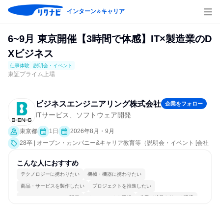
インターン
キャリア
＆
6~9月 東京開催【3時間で体感】IT×製造業のD
Xビジネス
仕事体験
説明会・イベント
東証プライム上場
ビジネスエンジニアリング株式会社
企業をフォロー
ITサービス、ソフトウェア開発
東京都
1日
2026年8月・9月
28卒 | オープン・カンパニー&キャリア教育等（説明会・イベント [会社
説明会、業界研究]、仕事体験）
こんな人におすすめ
テクノロジーに携わりたい
機械・機器に携わりたい
商品・サービスを製作したい
プロジェクトを推進したい
コミュニケーションが活発
チームワークを重視
若手が裁量を持てる環境