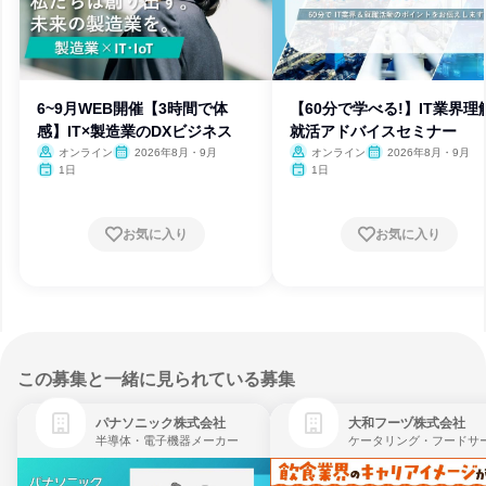
6~9月WEB開催【3時間で体
【60分で学べる!】IT業界理
感】IT×製造業のDXビジネス
就活アドバイスセミナー
オンライン
2026年8月・9月
オンライン
2026年8月・9月
1日
1日
お気に入り
お気に入り
この募集と一緒に見られている募集
パナソニック株式会社
大和フーヅ株式会社
半導体・電子機器メーカー