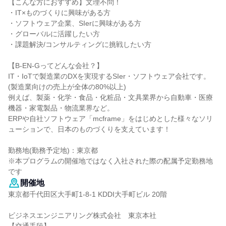
【こんな方におすすめ】文理不問！
・IT×ものづくりに興味がある方
・ソフトウェア企業、SIerに興味がある方
・グローバルに活躍したい方
・課題解決/コンサルティングに挑戦したい方
【B-EN-Gってどんな会社？】
IT・IoTで製造業のDXを実現するSIer・ソフトウェア会社です。
(製造業向けの売上が全体の80%以上)
例えば、製薬・化学・食品・化粧品・文具業界から自動車・医療
機器・家電製品・物流業界など。
ERPや自社ソフトウェア「mcframe」をはじめとした様々なソリ
ューションで、日本のものづくりを支えています！
勤務地(勤務予定地)：東京都
※本プログラムの開催地ではなく入社された際の配属予定勤務地
です
開催地
東京都千代田区大手町1-8-1 KDDI大手町ビル 20階
ビジネスエンジニアリング株式会社 東京本社