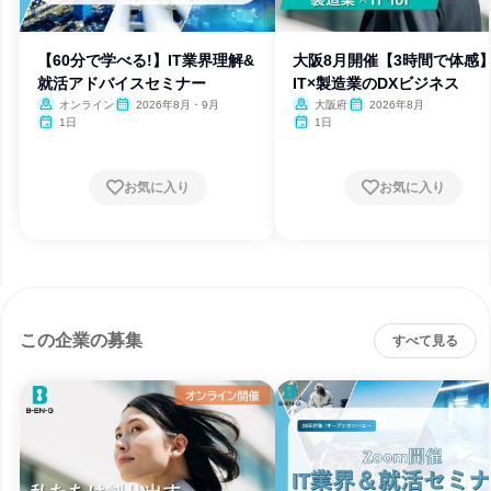
【60分で学べる!】IT業界理解&
大阪8月開催【3時間で体感
就活アドバイスセミナー
IT×製造業のDXビジネス
オンライン
2026年8月・9月
大阪府
2026年8月
1日
1日
お気に入り
お気に入り
この企業の募集
すべて見る