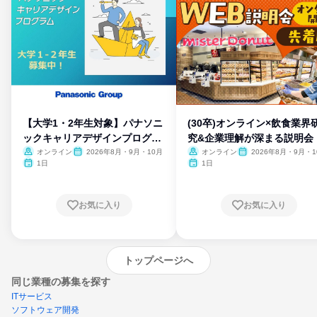
【大学1・2年生対象】パナソニ
(30卒)オンライン×飲食業界
ックキャリアデザインプログラ
究&企業理解が深まる説明会
ム
オンライン
2026年8月・9月・10月
オンライン
2026年8月・9月・1
月・11月・12月
1日
1日
お気に入り
お気に入り
トップページへ
同じ業種の募集を探す
ITサービス
ソフトウェア開発