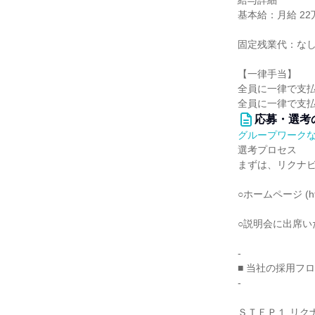
給与詳細
基本給：月給 22
固定残業代：な
【一律手当】
全員に一律で支
全員に一律で支
応募・選考
グループワーク
選考プロセス
まずは、リクナ
○ホームページ (htt
○説明会に出席
-
■ 当社の採用フ
-
ＳＴＥＰ１ リク