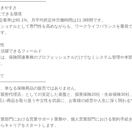
━━━━━━━━━━━━
働きやすさ
立できる環境
定着率は95.1%、月平均所定外労働時間は11.3時間です。
ッショナルとして専門性を高めながらも、ワークライフバランスを重視
です。
様性
く活躍できるフィールド
アは、保険関連事務のプロフェッショナルだけでなくシステム管理や本
す。
いて
━━━━━━━━━━━━
は、単なる保険商品の販売ではありません。
親密代理店」としての安定した基盤と、損害保険20社・生命保険30社、合計
幅広い商品を取り扱う中立性を武器に、お客様の経営や人生に深く関わる*
。
営業部門における営業サポート業務や、個人営業部門における契約手続
からキャリアをスタートします。