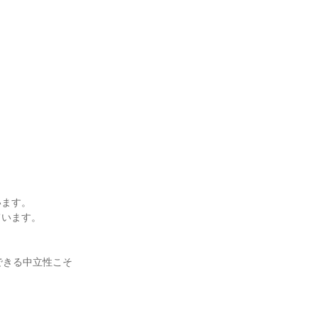
。
います。
ています。
できる中立性こそ