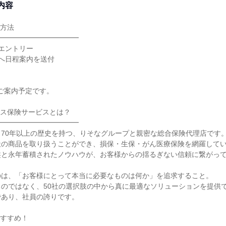
内容
加方法
━━━━━━━━━━━━
エントリー
へ日程案内を送付
時ご案内予定です。
エス保険サービスとは？
━━━━━━━━━━━━
70年以上の歴史を持つ、りそなグループと親密な総合保険代理店です
社の商品を取り扱うことができ、損保・生保・がん医療保険を網羅して
盤と永年蓄積されたノウハウが、お客様からの揺るぎない信頼に繋がっ
のは、「お客様にとって本当に必要なものは何か」を追求すること。
のではなく、50社の選択肢の中から真に最適なソリューションを提供
であり、社員の誇りです。
おすすめ！