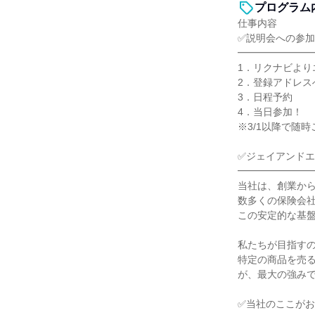
プログラム
仕事内容
✅説明会への参
━━━━━━━
1．リクナビより
2．登録アドレス
3．日程予約
4．当日参加！
※3/1以降で随
✅ジェイアンド
━━━━━━━
当社は、創業から
数多くの保険会
この安定的な基
私たちが目指す
特定の商品を売る
が、最大の強み
✅当社のここが