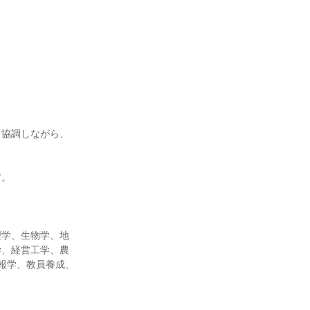
と協調しながら、
方。
理学、生物学、地
学、経営工学、農
報学、教員養成、