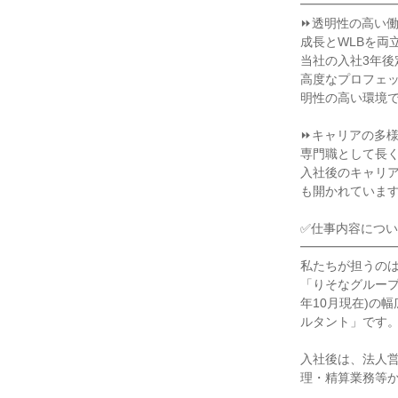
━━━━━━━
⏩透明性の高い
成長とWLBを両
当社の入社3年後
高度なプロフェ
明性の高い環境
⏩キャリアの多
専門職として長
入社後のキャリ
も開かれていま
✅仕事内容につ
━━━━━━━
私たちが担うの
「りそなグループ
年10月現在)の
ルタント」です
入社後は、法人
理・精算業務等