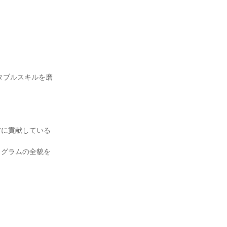
タブルスキルを磨
営に貢献している
ログラムの全貌を