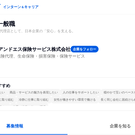
インターン
キャリア
＆
一般職
代理店として、日本企業の「安心」を支える。
アンドエス保険サービス株式会社
企業をフォロー
保険代理、生命保険・損害保険・保険サービス
すすめ
たい
商品・サービスの魅力を表現したい
人の仕事をサポートしたい
穏やかで互いのペース
に取り組む
冷静に仕事に取り組む
女性が働きやすい環境で働ける
長く同じ会社に居続けら
極める
若手が裁量を持てる環境
募集情報
企業を知る