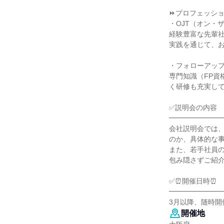
⏩プロフェッシ
・OJT（オン・
経験豊富な先輩
実践を通じて、
・フォローアッ
専門知識（FP
く研修も充実し
✅説明会の内容
━━━━━━━
会社説明会では
のか、具体的な
また、若手社員
包み隠さずご紹
✅⏰開催日時⏰
━━━━━━━
3月以降、随時開
開催地