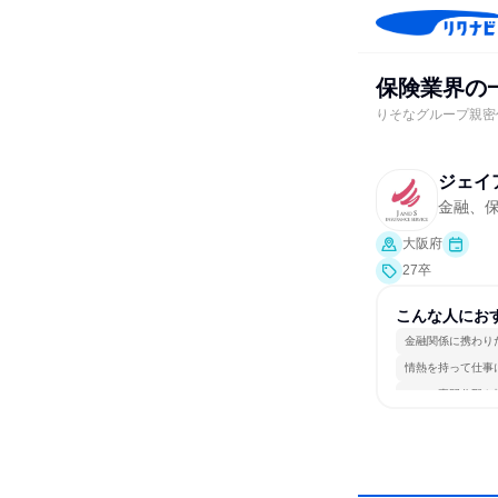
保険業界の
りそなグループ親密
ジェイ
金融、
大阪府
27卒
こんな人にお
金融関係に携わり
情熱を持って仕事
一つの専門分野を