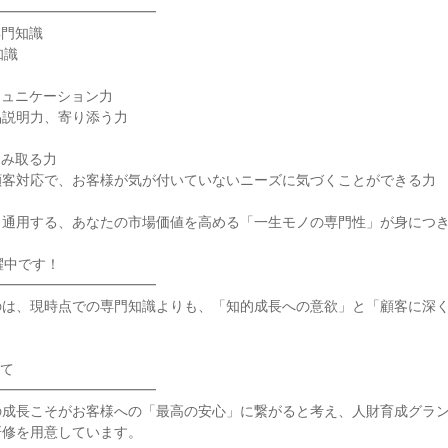
━━━━━━━━━━━━
専門知識
知識
ミュニケーション力
品説明力、寄り添う力
くみ取る力
顧客対応で、お客様が気が付いていないニーズに気づくことができる力
も通用する、あなたの市場価値を高める「一生モノの専門性」が身につ
躍中です！
━━━━━━━━━━━━
のは、現時点での専門知識よりも、「知的成長への意欲」と「顧客に深
。
いて
━━━━━━━━━━━━
の成長こそがお客様への「最高の安心」に繋がると考え、人財育成グラ
研修を用意しています。