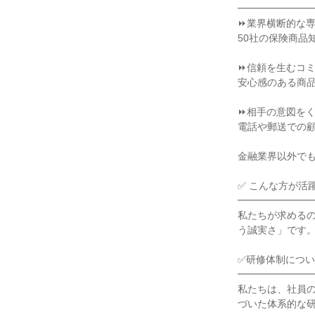
━━━━━━━
⏩業界横断的な
50社の保険商品
⏩信頼を生むコ
安心感のある商
⏩相手の意図を
電話や郵送での
金融業界以外で
✅ こんな方が活
━━━━━━━
私たちが求める
う誠実さ」です
✅研修体制につ
━━━━━━━
私たちは、社員
づいた体系的な