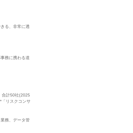
できる、非常に透
部事務に携わる道
50社(2025
*「リスクコンサ
き業務、データ管