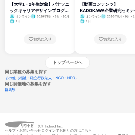
【大学1・2年生対象】パナソニ
【動画コンテンツ】
ックキャリアデザインプログラ
KADOKAWA企業研究セミナ
ム
オンライン
2026年8月・9月・10月
オンライン
2026年8月・9月・1
月・11月・12月
1日
1日
お気に入り
お気に入り
トップページへ
同じ業種の募集を探す
その他（福祉・独立行政法人・NGO・NPO）
同じ開催地の募集を探す
群馬県
エントリーするとプログラムの詳細案内を
ヘルプ・お問い合わせ
ログインでお困りの方はこちら
受け取れるようになります