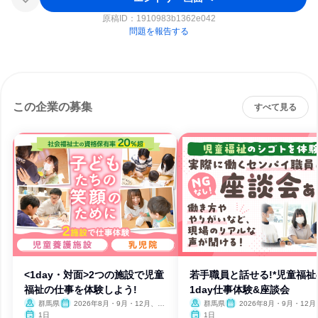
原稿ID：
1910983b1362e042
問題を報告する
この企業の募集
すべて見る
<1day・対面>2つの施設で児童
若手職員と話せる!*児童福祉
福祉の仕事を体験しよう!
1day仕事体験&座談会
群馬県
2026年8月・9月・12月、20
群馬県
2026年8月・9月・12月
27年1月
27年1月
1日
1日