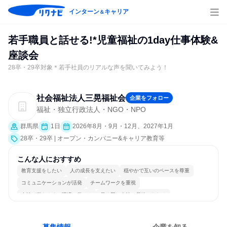
インターン
キャリア
＆
若手職員と話せる!*児童福祉の1day仕事体験&
座談会
28卒・29卒対象＊若手社員のリアルな声を聞いてみよう！
社会福祉法人三晃福祉会
企業をフォロー
福祉・独立行政法人・NGO・NPO
群馬県
1日
2026年8月・9月・12月、2027年1月
28卒・29卒 | オープン・カンパニー&キャリア教育等
こんな人におすすめ
教育支援をしたい
人の成長を支えたい
穏やかで互いのペースを尊重
コミュニケーションが活発
チームワークを重視
女性が働きやすい環境で働ける
長く同じ会社に居続けられる
若手が裁量を持てる環境
人とたくさん会話する