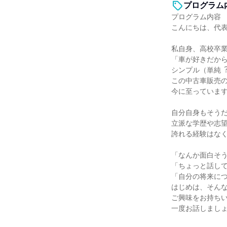
プログラム
プログラム内容
こんにちは、代
私⾃⾝、⾼校卒
「⾞が好きだか
シンプル（単純︖
この中古⾞販売
今に⾄っていま
⾃分⾃⾝もそう
⽴派な学歴や志
誇れる経験はな
「なんか⾯⽩そ
「ちょっと話し
「⾃分の将来に
はじめは、そん
ご興味をお持ち
⼀度お話しまし