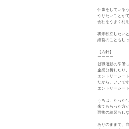
仕事をしている
やりたいことが
会社をうまく利
将来独立したい
経営のこともし
【方針】
￣￣￣￣
就職活動の準備
企業分析したり
エントリーシー
だから、いいで
エントリーシー
うちは、たった4
来てもらった方
面接の練習もし
ありのままで、