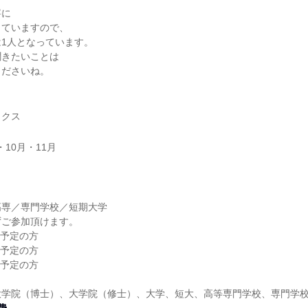
寧に
っていますので、
1⼈となっています。
聞きたいことは
くださいね。
ックス
・10月・11月
】
高専／専門学校／短期大学
ずご参加頂けます。
業予定の方
業予定の方
業予定の方
大学院（博士）、大学院（修士）、大学、短大、高等専門学校、専門学