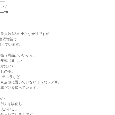
――
ついて
―□■
業員数4名の小さな会社ですが、
増収増益で
超えています。
り扱う商品がいいから。
高年式（新しい）、
離が短い）、
なしの車。
、テスラなど
でも店頭に置いていないようなレア車。
る車だけを扱っています。
長が
交渉力を駆使し、
る人がいる」
を仕入れているんです。