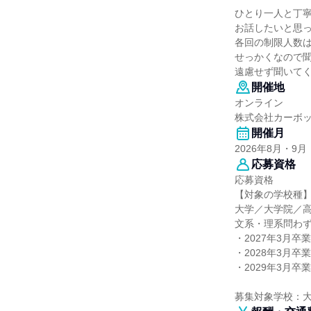
ひとり⼀⼈と丁
お話したいと思
各回の制限⼈数は
せっかくなので
遠慮せず聞いて
開催地
オンライン
株式会社カーボ
開催月
2026年8月・9月
応募資格
応募資格
【対象の学校種
大学／大学院／
文系・理系問わ
・2027年3月卒
・2028年3月卒
・2029年3月卒
募集対象学校：