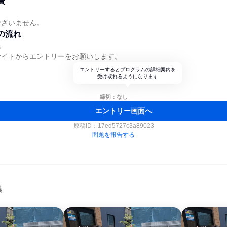
費
ございません。
の流れ
れ
サイトからエントリーをお願いします。
エントリーするとプログラムの詳細案内を
受け取れるようになります
締切：なし
エントリー画面へ
原稿ID：
17ed5727c3a89023
問題を報告する
集