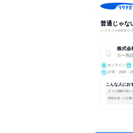
普通じゃな
レクサスやBMWや
株式会
カー用
オンライン
27卒・28卒・
こんな人にお
人々に感動や笑い
情熱を持って仕事
人とたくさん会話