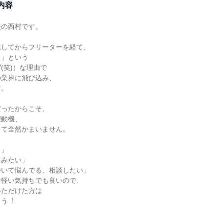
内容
表の⻄村です。
業してからフリーターを経て、
ら」という
(笑)）な理由で
の業界に⾶び込み、
す。
だったからこそ、
望動機、
くて全然かまいません。
う」
てみたい」
ついて悩んでる、相談したい」
な軽い気持ちでも良いので、
いただけた⽅は
ょう︕