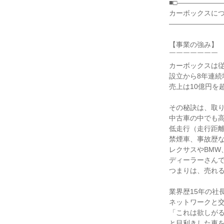
■□――――――
カーボックスに
――――――――
【事業の強み】
￣￣￣￣￣￣￣
カーボックスは従
設立から8年連続
売上は10億円を
その秘訣は、取
中古車の中でも
低走行（走行距
禁煙車、事故歴
レクサスやBMW
ディーラーさん
つまりは、売れ
業界歴15年の社
ネットワークと
「これは欲しが
と目利きした車