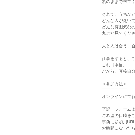
素のままで来て
それで、うちが
どんな人が働い
どんな雰囲気な
丸ごと見てくだ
人と人は合う、
仕事をすると、
これは本当。
だから、直接自
＜参加⽅法＞
￣￣￣￣￣￣
オンラインにて
下記、フォーム
ご希望の⽇時を
事前に参加⽤UR
お時間になった