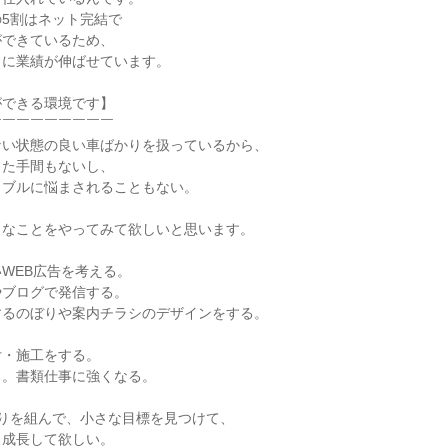
5割はネット完結で
ができているため、
りに業績が伸ばせています。
ができる環境です】
￣￣￣￣￣￣￣￣￣
ない状態の良い車ばかりを扱っているから、
った手間もないし、
ラブルに悩まされることもない。
ろなことをやってみて欲しいと思います。
WEB広告を考える。
やブログで発信する。
するのぼりや案内チラシのデザインをする。
付・施工をする。
る。書類仕事に強くなる。
取りを組んで、小さな目標を見つけて、
も成長して欲しい。