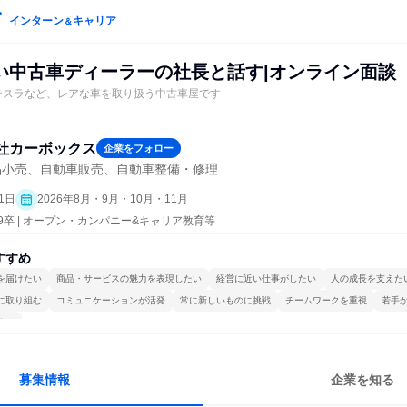
インターン
キャリア
＆
い中古車ディーラーの社長と話す|オンライン面談
テスラなど、レアな車を取り扱う中古車屋です
社カーボックス
企業をフォロー
品小売、自動車販売、自動車整備・修理
1日
2026年8月・9月・10月・11月
29卒 | オープン・カンパニー&キャリア教育等
すすめ
を届けたい
商品・サービスの魅力を表現したい
経営に近い仕事がしたい
人の成長を支えた
に取り組む
コミュニケーションが活発
常に新しいものに挑戦
チームワークを重視
若手
する
募集情報
企業を知る