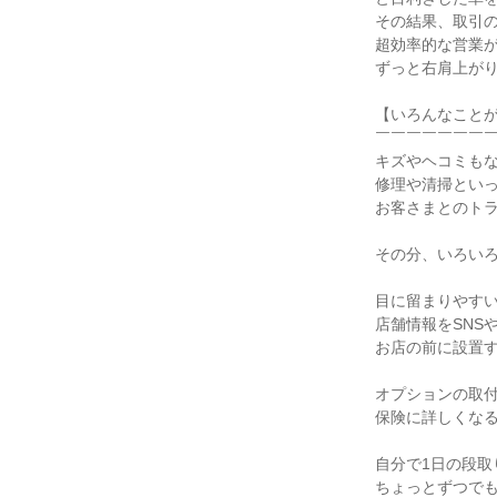
その結果、取引の
超効率的な営業
ずっと右肩上が
【いろんなこと
￣￣￣￣￣￣￣
キズやヘコミも
修理や清掃とい
お客さまとのト
その分、いろい
目に留まりやすい
店舗情報をSNS
お店の前に設置
オプションの取
保険に詳しくな
自分で1日の段
ちょっとずつで