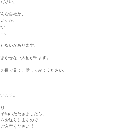
ください。
どんな会社か、
ているか、
のか、
さい。
合わないがあります。
ごまかせない人柄が出ます。
分の目で見て、話してみてください。
⾏います。
より
ご予約いただきましたら、
Lをお送りしますので、
らご⼊室ください︕