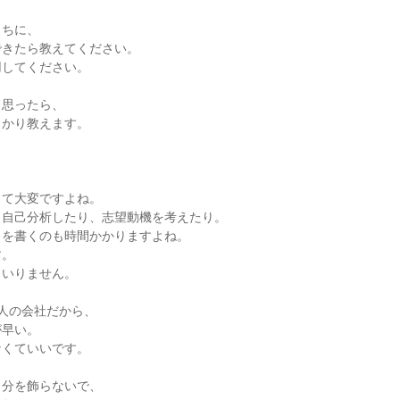
うちに、
できたら教えてください。
用してください。
と思ったら、
っかり教えます。
って大変ですよね。
、自己分析したり、志望動機を考えたり。
トを書くのも時間かかりますよね。
す。
トいりません。
人の会社だから、
が早い。
なくていいです。
自分を飾らないで、