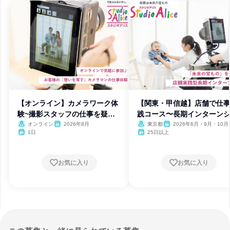
【オンライン】カメラワーク体
【関東・甲信越】店舗で仕
験~撮影スタッフの仕事を疑似
践コース〜長期インターン
体験
プ〜
オンライン
2026年8月
東京都
2026年8月・9月・10月
月
1日
25日以上
お気に入り
お気に入り