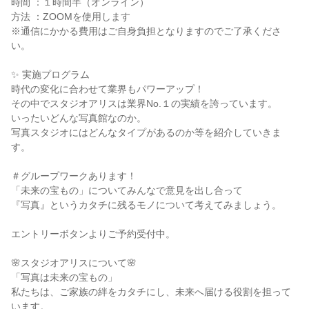
時間 ：１時間半（オンライン）
方法 ：ZOOMを使用します
※通信にかかる費用はご自身負担となりますのでご了承くださ
い。
✨ 実施プログラム
時代の変化に合わせて業界もパワーアップ！
その中でスタジオアリスは業界No.１の実績を誇っています。
いったいどんな写真館なのか。
写真スタジオにはどんなタイプがあるのか等を紹介していきま
す。
＃グループワークあります！
「未来の宝もの」についてみんなで意見を出し合って
『写真』というカタチに残るモノについて考えてみましょう。
エントリーボタンよりご予約受付中。
🌸スタジオアリスについて🌸
「写真は未来の宝もの」
私たちは、ご家族の絆をカタチにし、未来へ届ける役割を担って
います。