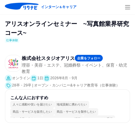
インターン
キャリア
＆
アリスオンラインセミナー ~写真館業界研究
コース~
仕事体験
株式会社スタジオアリス
企業をフォロー
理容・美容・エステ、冠婚葬祭・イベント、保育・幼児
教育
オンライン
1日
2026年8月・9月
28卒・29卒 | オープン・カンパニー&キャリア教育等（仕事体験）
こんな人におすすめ
人々に感動や笑いを届けたい
地域貢献に携わりたい
商品・サービスを販売したい
商品・サービスを製作したい
人の成長を支えたい
コミュニケーションが活発
チームワークを重視
女性が働きやすい環境で働ける
長く同じ会社に居続けられる
若手が裁量を持てる環境