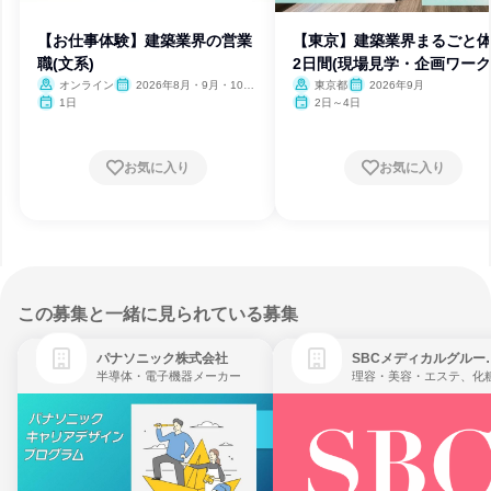
【お仕事体験】建築業界の営業
【東京】建築業界まるごと
職(文系)
2日間(現場見学・企画ワーク
オンライン
2026年8月・9月・10
東京都
2026年9月
月・11月・12月、2027年1
1日
2日～4日
月・2月
お気に入り
お気に入り
この募集と一緒に見られている募集
パナソニック株式会社
SBCメディ
半導体・電子機器メーカー