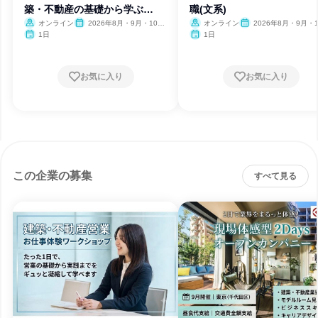
築・不動産の基礎から学ぶ
職(文系)
1DAY
オンライン
2026年8月・9月・10
オンライン
2026年8月・9月・1
月・11月・12月、2027年1
月・11月・12月、2027
1日
1日
月・2月
月・2月
お気に入り
お気に入り
この企業の募集
すべて見る