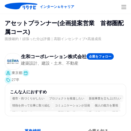
インターン
キャリア
＆
アセットプランナー(企画提案営業 首都圏配
属コース)
面接確約！頑張った分は評価｜高額インセンティブ×高速成長
生和コーポレーション株式会社
企業をフォロー
建築設計、建設・土木、不動産
東京都
27卒
こんな人におすすめ
都市・街づくりがしたい
プロジェクトを推進したい
新規事業を立ち上げたい
情熱を持って仕事に取り組む
コミュニケーションが活発
個人の能力を重視
明確な目標を追いかける
一つの専門分野を極める
若手が裁量を持てる環境
人とたくさん会話する