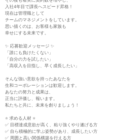
その後も着実に契約数を増やし、
入社4年目で課長へスピード昇格！
現在は管理職として
チームのマネジメントをしています。
思い描くのは、お客様も家族も
幸せにする未来です。
✨ 応募歓迎メッセージ ✨
「誰にも負けたくない」
「自分の力を試したい」
「高収入を目指し、早く成長したい」
そんな強い意欲を持ったあなたを
生和コーポレーションは歓迎します。
あなたの努力と成果は、
正当に評価し、報います。
私たちと共に、未来を創りましょう！
⭐ 求める人材 ⭐
✅ 目標達成意欲が高く、粘り強くやり遂げる方
✅ 自ら積極的に学ぶ姿勢があり、成長したい方
✅ 周囲と高い関係構築を行える方