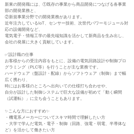
新東の開発職には、①既存の事業から商品開発につなげる各事業
部の開発業務と、
②新規事業分野での開発業務があります。
近年注力しているIoT、センサー技術、次世代パワーモジュール対
応の設備開発など、
電気電子・情報工学の最先端知識を活かして新商品を生み出し、
会社の発展に大きく貢献しています。
✅設計職の仕事
お客様からの受注内容をもとに、設備の電気回路設計や制御プロ
グラミング（PLC等）を行うことが主な業務です。
ハードウェア（盤設計・配線）からソフトウェア（制御）まで幅
広く携わり、
時にはお客様のところへ出向いての仕様打ち合わせや、
自分が設計した制御システムで巨大な設備が初めて「動く瞬間
（試運転）」に立ち会うこともあります。
✨こんな方におすすめ✨
・機電系メーカーについてスキマ時間で理解したい方
・大学で学んだ電気・電子・制御（回路、強電・弱電、半導体な
ど）を活かして働きたい方