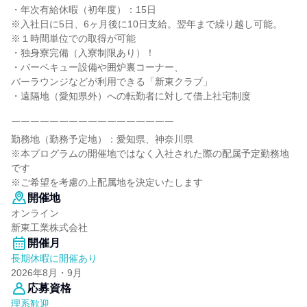
・年次有給休暇（初年度）：15日
※入社日に5日、6ヶ月後に10日支給。翌年まで繰り越し可能。
※１時間単位での取得が可能
・独身寮完備（入寮制限あり）！
・バーベキュー設備や囲炉裏コーナー、
バーラウンジなどが利用できる「新東クラブ」
・遠隔地（愛知県外）への転勤者に対して借上社宅制度
￣￣￣￣￣￣￣￣￣￣￣￣￣￣￣￣￣
勤務地（勤務予定地）：愛知県、神奈川県
※本プログラムの開催地ではなく入社された際の配属予定勤務地
です
※ご希望を考慮の上配属地を決定いたします
開催地
オンライン
新東工業株式会社
開催月
長期休暇に開催あり
2026年8月・9月
応募資格
理系歓迎