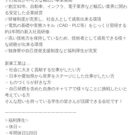
子の知見が不可欠な幅広い事業展開
✅創立92年。自動車、インフラ、電子業界など幅広い業界に関わ
る安定した企業経営
✅研修制度が充実し、社会人として成長出来る環境
✅電気の基礎や実務スキル（CAD・PLC等）をじっくり習得する
約1年間の新入社員研修
✅高い技術力を保持しているため、技術者として成長できる様々
な経験が出来る環境
✅独身寮や自己啓発支援制度など福利厚生が充実
新東工業は…
・社会に大きく貢献する仕事がしたい方
・日本や愛知県から世界をステージにした仕事がしたい方
・ものづくりが好きな方
・自己研鑽を含めた自身のキャリアで様々なことに挑戦したいと
考えている方
そんな想いを持っている学生の皆さんが活躍できる会社です！
￣￣￣￣￣￣￣￣￣￣￣￣￣￣￣￣￣
✨福利厚生✨
＜休日＞
・年間休日120日