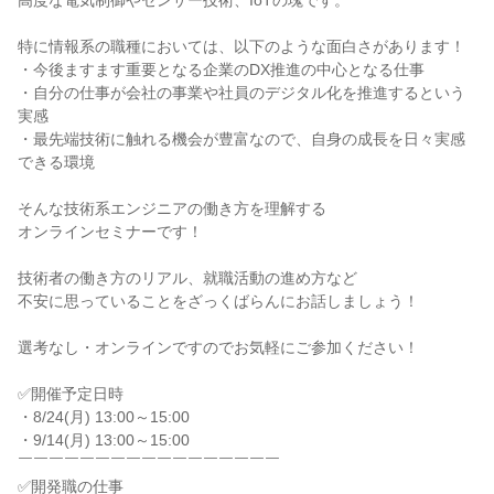
高度な電気制御やセンサー技術、IoTの塊です。
特に情報系の職種においては、以下のような面白さがあります！
・今後ますます重要となる企業のDX推進の中心となる仕事
・自分の仕事が会社の事業や社員のデジタル化を推進するという
実感
・最先端技術に触れる機会が豊富なので、自身の成長を日々実感
できる環境
そんな技術系エンジニアの働き方を理解する
オンラインセミナーです！
技術者の働き方のリアル、就職活動の進め方など
不安に思っていることをざっくばらんにお話しましょう！
選考なし・オンラインですのでお気軽にご参加ください！
✅開催予定日時
・8/24(月) 13:00～15:00
・9/14(月) 13:00～15:00
￣￣￣￣￣￣￣￣￣￣￣￣￣￣￣￣￣
✅開発職の仕事