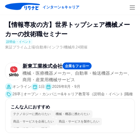
インターン
キャリア
＆
【情報専攻の方】世界トップシェア機械メー
カーの技術職セミナー
説明会・イベント
東証プライム上場/自動車/インフラ/機械/8.24開催
新東工業株式会社
企業をフォロー
機械・医療機器メーカー、自動車・輸送機器メーカー、
商用・産業用機械サービス
オンライン
1日
2026年8月・9月
28卒 | オープン・カンパニー&キャリア教育等（説明会・イベント [職種
研究、社員交流会、会社説明会、業界研究]）
こんな人におすすめ
テクノロジーに携わりたい
機械・機器に携わりたい
商品・サービスを企画したい
商品・サービスを製作したい
若手が裁量を持てる環境