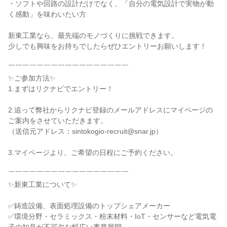
・ソフトや回路の設計だけでなく、「自分の電気設計で実物が動
く感動」を味わいたい方
新東工業なら、最先端のモノづくりに挑戦できます。
少しでも興味をお持ちでしたらぜひエントリーお願いします！
￣￣￣￣￣￣￣￣￣￣￣￣￣￣￣￣￣
✨ご参加方法✨
1.まずはリクナビでエントリー！
2.追って弊社からリクナビ登録のメールアドレスにマイページの
ご案内をさせていただきます。
（送信元アドレス：sintokogio-recruit@snar.jp）
3.マイページより、ご希望の日程にご予約ください。
￣￣￣￣￣￣￣￣￣￣￣￣￣￣￣￣￣
✨新東工業について✨
✅鋳造設備、表面処理設備のトップシェアメーカー
✅環境分野・セラミックス・粉末材料・IoT・センサーなど電気電