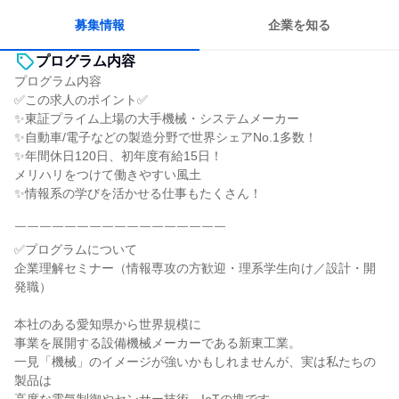
募集情報
企業を知る
プログラム内容
プログラム内容
✅この求人のポイント✅
✨東証プライム上場の大手機械・システムメーカー
✨自動車/電子などの製造分野で世界シェアNo.1多数！
✨年間休日120日、初年度有給15日！
メリハリをつけて働きやすい風土
✨情報系の学びを活かせる仕事もたくさん！
￣￣￣￣￣￣￣￣￣￣￣￣￣￣￣￣￣
✅プログラムについて
企業理解セミナー（情報専攻の方歓迎・理系学生向け／設計・開
発職）
本社のある愛知県から世界規模に
事業を展開する設備機械メーカーである新東工業。
一見「機械」のイメージが強いかもしれませんが、実は私たちの
製品は