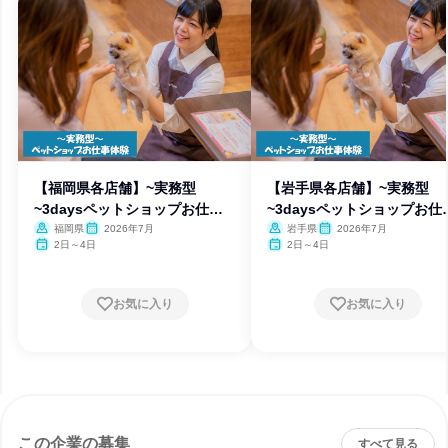
【福岡県各店舗】~実務型
【岩手県各店舗】~実務型
~3daysペットショップお仕事
~3daysペットショップお仕
体験
体験
福岡県
2026年7月
岩手県
2026年7月
2日～4日
2日～4日
お気に入り
お気に入り
この企業の募集
すべて見る