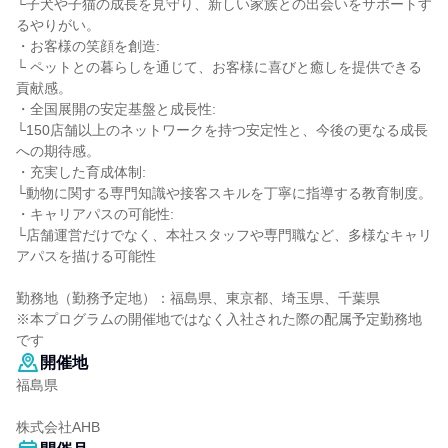
└子犬や子猫の成長を見守り、新しい家族との出会いをサポートす
るやりがい。
・お客様の笑顔を創造:
└ ペットとの暮らしを通じて、お客様に喜びと癒しを提供できる
貢献感。
・全国展開の安定基盤と成長性:
└150店舗以上のネットワークを持つ安定性と、今後の更なる成長
への期待感。
・充実した育成体制:
└動物に関する専門知識や接客スキルを丁寧に指導する教育制度。
・キャリアパスの可能性:
└店舗運営だけでなく、本社スタッフや専門職など、多様なキャリ
アパスを描ける可能性
勤務地（勤務予定地）：福島県、東京都、埼玉県、千葉県
※本プログラムの開催地ではなく入社された際の配属予定勤務地
です
開催地
福島県
株式会社AHB