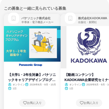
この募集と一緒に見られている募集
パナソニック株式会社
株式会社KADOKAWA
半導体・電子機器メーカー
出版社・新聞社
【大学1・2年生対象】パナソニ
【動画コンテンツ】
ックキャリアデザインプログラ
KADOKAWA企業研究セミナ
ム
オンライン
2026年8月・9月・10月
オンライン
2026年8月・9月・1
月・11月・12月
1日
1日
お気に入り
お気に入り