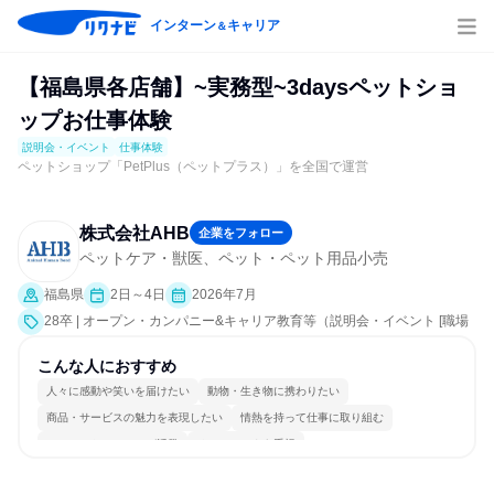
インターン
キャリア
＆
【福島県各店舗】~実務型~3daysペットショ
ップお仕事体験
説明会・イベント
仕事体験
ペットショップ「PetPlus（ペットプラス）」を全国で運営
株式会社AHB
企業をフォロー
ペットケア・獣医、ペット・ペット用品小売
福島県
2日～4日
2026年7月
28卒 | オープン・カンパニー&キャリア教育等（説明会・イベント [職場
見学会]、仕事体験）
こんな人におすすめ
人々に感動や笑いを届けたい
動物・生き物に携わりたい
商品・サービスの魅力を表現したい
情熱を持って仕事に取り組む
コミュニケーションが活発
チームワークを重視
女性が働きやすい環境で働ける
明確な目標を追いかける