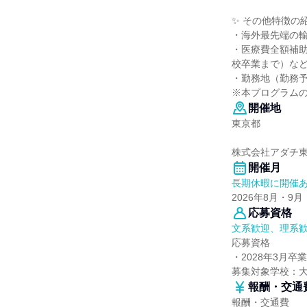
✨ その他特徴の
・海外最先端の
・医療費全額補助
校卒業まで）な
・勤務地（勤務
※本プログラム
開催地
東京都
株式会社アダチ
開催月
長期休暇に開催
2026年8月・9月
応募資格
文系歓迎、理系
応募資格
・2028年3月卒
募集対象学校：
報酬・交通
報酬・交通費