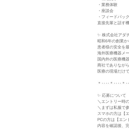
・業務体験
・座談会
・フィードバッ
直接先輩と話す
✨ 株式会社アダ
昭和6年の創業か
患者様の安全を
海外医療機器メ
国内外の医療機
商社でありなが
医療の現場だけ
＊‥‥＊‥‥＊
✨ 応募について
＼エントリー時
＼まずは私服で参
スマホの方は【
PCの方は【エン
内容を確認後、