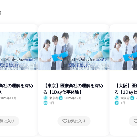
集
療商社の理解を深め
【東京】医療商社の理解を深め
【大阪】医
ス
る【1Day仕事体験】
る【1Day
2025年11月
東京都
2025年12月
大阪府
1日
1日
気に入り
お気に入り