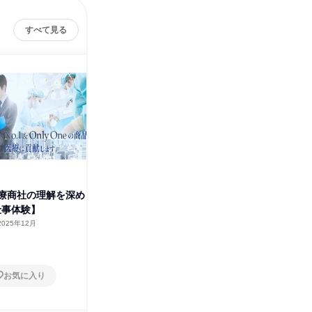
すべて見る
療商社の理解を深め
東京/医療を支える商社営業/最
医療の裏
仕事体験】
先端医療機器/抜群のWLB
分で理解
2025年12月
東京都
2026年8月・9月・10月
オンラ
1日
1日
お気に入り
お気に入り