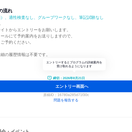
の流れ
順）、適性検査なし、グループワークなし、筆記試験なし
れ
サイトからエントリーをお願いします。
メールにて予約案内をお送りしますので、
てご予約ください。
詳細の履歴情報は不要です。
エントリーするとプログラムの詳細案内を
受け取れるようになります
締切：2026年8月21日
エントリー画面へ
原稿ID：
16780a285d71f30c
問題を報告する
明会・イベント