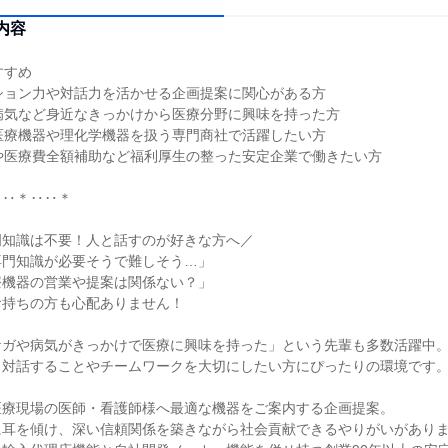
内容
すすめ
ション力や対話力を活かせる企画提案に関心がある方
病気など身近なきっかけから医療分野に興味を持った方
医療機器や理化学機器を扱う専門商社で活躍したい方
や医療費全額補助など福利厚生の整った安定企業で働きたい方
‥‥＊‥‥＊
門知識は不要！人と話すのが好きな方へ／
専門知識が必要そうで難しそう…」
療機器の営業や提案は関係ない？」
お持ちの方も心配ありません！
ケガや病気がきっかけで医療に興味を持った」という先輩も多数活躍中
と対話することやチームワークを大切にしたい方にぴったりの環境です
医療現場の医師・看護師様へ最適な機器をご案内する企画提案。
に耳を傾け、深い信頼関係を築きながら社会貢献できるやりがいがあり