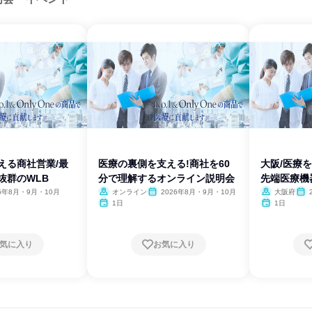
える商社営業/最
医療の裏側を支える!商社を60
大阪/医療
抜群のWLB
分で理解するオンライン説明会
先端医療機
26年8月・9月・10月
オンライン
2026年8月・9月・10月
大阪府
1日
1日
気に入り
お気に入り