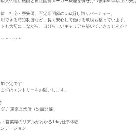
輸入代理店機能と自社開発メーカー機能を併せ持つ創業90年以上の安
借上社宅・寮完備、不定期開催のUSJ貸し切りパーティー、
利用できる時短制度など、長く安心して働ける環境も整っています。
ートも大切にしながら、自分らしいキャリアを築いていきませんか？
‥‥＊‥‥＊
追加予定です！
はまずはエントリーをお願いします。
時
ダチ 東京営業所（対面開催）
ム：営業職のリアルがわかる1day仕事体験
エンテーション