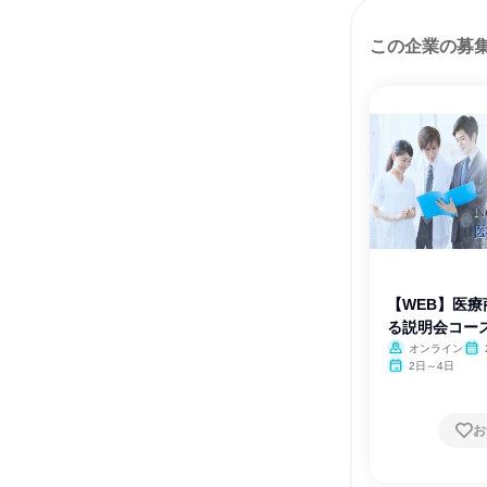
この企業の募
【WEB】医
る説明会コー
オンライン
2日～4日
お