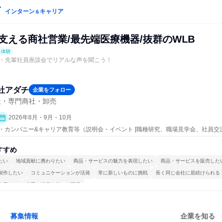
インターン
キャリア
＆
支える商社営業/最先端医療機器/抜群のWLB
事体験
・先輩社員座談会でリアルな声を聞こう！
社アダチ
企業をフォロー
社・専門商社・卸売
2026年8月・9月・10月
ープン・カンパニー&キャリア教育等（説明会・イベント [職種研究、職場見学会、社員
事体験）
すすめ
たい
地域貢献に携わりたい
商品・サービスの魅力を表現したい
商品・サービスを販売した
製作したい
コミュニケーションが活発
常に新しいものに挑戦
長く同じ会社に居続けられる
使用する
若手が裁量を持てる環境
募集情報
企業を知る