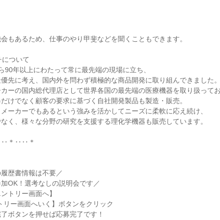
ク
機会もあるため、仕事のやり甲斐などを聞くこともできます。
チについて
ら90年以上にわたって常に最先端の現場に立ち、
最優先に考え、国内外を問わず積極的な商品開発に取り組んできました
ーカーの国内総代理店として世界各国の最先端の医療機器を取り扱って
器だけでなく顧客の要求に基づく自社開発製品も製造・販売。
らメーカーでもあるという強みを活かしてニーズに柔軟に応え続け、
でなく、様々な分野の研究を支援する理化学機器も販売しています。
‥‥＊‥‥＊
の履歴書情報は不要／
加OK！選考なしの説明会です／
エントリー画面へ】
トリー画面へいく】ボタンをクリック
完了ボタンを押せば応募完了です！