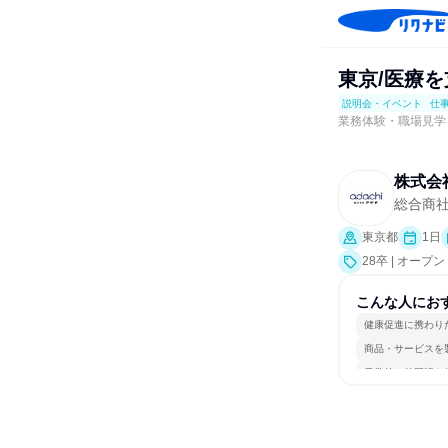
東京/医療を
説明会・イベント
仕
業務体験・職場見学
株式会
総合商
東京都
1日
28卒 | オ
業界研究]、仕
こんな人にお
健康促進に携わり
商品・サービスを
日常的に外国語を