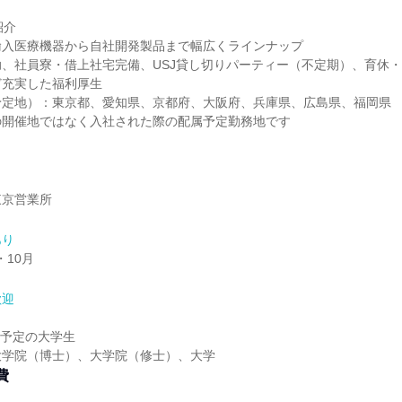
紹介
輸入医療機器から自社開発製品まで幅広くラインナップ
、社員寮・借上社宅完備、USJ貸し切りパーティー（不定期）、育休
ど充実した福利厚生
予定地）：東京都、愛知県、京都府、大阪府、兵庫県、広島県、福岡県
の開催地ではなく入社された際の配属予定勤務地です
東京営業所
あり
・10月
歓迎
業予定の大学生
大学院（博士）、大学院（修士）、大学
費