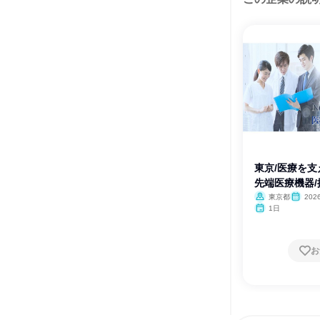
東京/医療を支
先端医療機器/
東京都
20
1日
お