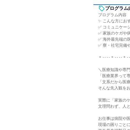
プログラム
プログラム内容
✨ こんな方にお
✅ コミュニケー
✅ 家族のケガや
✅ 海外最先端の
✅ 寮・社宅完備
＊‥‥＊‥‥＊
＼医療知識や専
「医療業界って
「文系だから医
そんな先入観を
実際に「家族の
文理問わず、人
お仕事は病院や
現場の困りごと