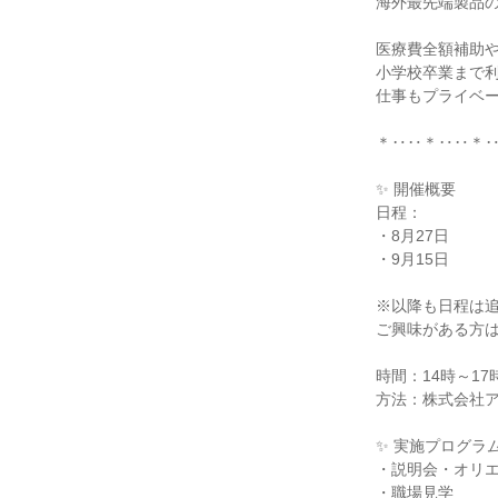
海外最先端製品の
医療費全額補助や
小学校卒業まで
仕事もプライベ
＊‥‥＊‥‥＊
✨ 開催概要
日程：
・8月27日
・9月15日
※以降も日程は
ご興味がある方
時間：14時～17
方法：株式会社ア
✨ 実施プログラ
・説明会・オリ
・職場見学