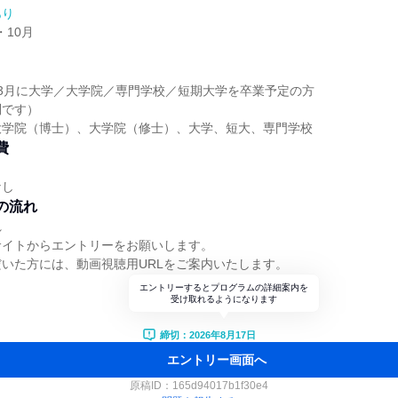
あり
・10月
29年3月に大学／大学院／専門学校／短期大学を卒業予定の方
問です）
大学院（博士）、大学院（修士）、大学、短大、専門学校
費
なし
の流れ
れ
サイトからエントリーをお願いします。
いた方には、動画視聴用URLをご案内いたします。
エントリーするとプログラムの詳細案内を
受け取れるようになります
締切：2026年8月17日
エントリー画面へ
原稿ID：
165d94017b1f30e4