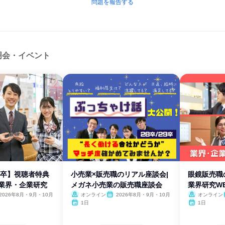
問題を報告する
明会・イベント
29卒】視聴者特典
小売業×販売職のリアル座談会|
眼鏡販売職
売業界・企業研究
メガネ小売業の販売職座談会
業界研究W
2026年8月・9月・10月
オンライン
2026年8月・9月・10月
オンライン
1日
1日