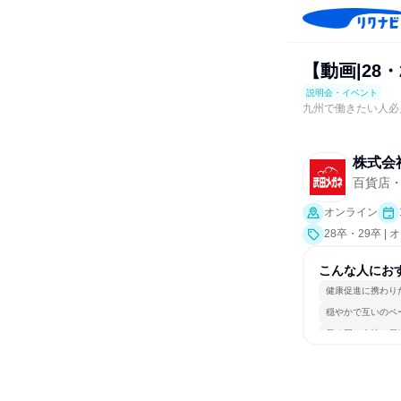
【動画|28
説明会・イベント
九州で働きたい人必
株式会
百貨店
オンライン
28卒・29卒 
こんな人にお
健康促進に携わり
穏やかで互いのペ
長く同じ会社に居