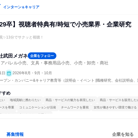
インターン
キャリア
＆
・29卒】視聴者特典有/時短で小売業界・企業研究
見✨13分でサクッと視聴！
社武田メガネ
企業をフォロー
・アパレル小売、文具・事務用品小売、小売・卸売・商社
1日
2026年8月・9月・10月
| オープン・カンパニー&キャリア教育等（説明会・イベント [職種研究、会社説明会、
すすめ
たい
地域貢献に携わりたい
商品・サービスの魅力を表現したい
商品・サービスを販売した
ースを尊重
コミュニケーションが活発
チームワークを重視
女性が働きやすい環境で働ける
続けられる
人とたくさん会話する
募集情報
企業を知る