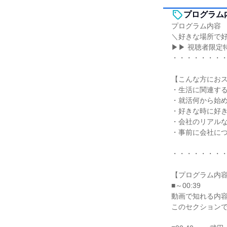
プログラム
プログラム内容
＼好きな場所で
▶▶ 視聴者限定
・・・・・・・
【こんな方にお
・生活に関連す
・就活何から始
・好きな時に好
・会社のリアル
・事前に会社につ
・・・・・・・
【プログラム内
■～00:39
動画で知れる内
このセクション