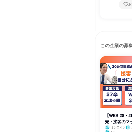
お
この企業の募
【WEB|28・
売・接客のマ
オンライン