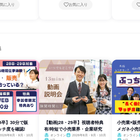
気に入り
お気に入り
集
29卒】30分で販
【動画|28・29卒】視聴者特典
小売業×販
ッチ度を確認!
有/時短で小売業界・企業研究
メガネ小売
2026年8月・9月・10月
オンライン
2026年8月・9月・10月
オンライン