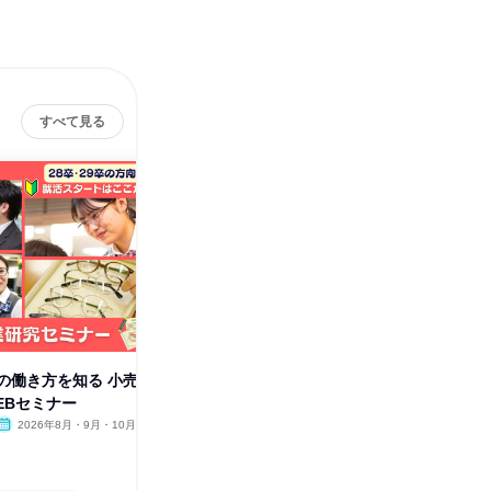
すべて見る
の働き方を知る 小売
北九州|販売職の接客・店舗仕事
福岡市近
EBセミナー
体験 将来の幹部候補日程調整可
仕事体験
2026年8月・9月・10月
福岡県
2026年8月・9月・10月
福岡県
1日
1日