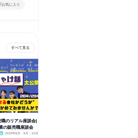
お気に入り
お気に入り
すべて見る
売職のリアル座談会|
【WEB|28・29卒】本番に役立
販売職の
業の販売職座談会
つ業界・企業理解セミナー
岡市近郊
2026年8月・9月・10月
オンライン
2026年8月・9月・10月
福岡県