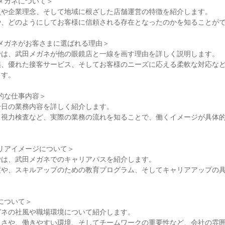
武田メガネについて＞
史や企業理念、そして地域に根ざした店舗運営の特徴を紹介します。
や、どのようにしてお客様に信頼される存在となったのかを知ることが
武田メガネがお客さまに選ばれる理由＞
では、武田メガネが他の眼鏡店と一線を画す理由を詳しく説明します。
供、優れた接客サービス、そしてお客様のニーズに応える柔軟な対応な
ます。
具体的な仕事内容＞
一日の業務内容を詳しく紹介します。
、視力検査など、実際の業務の流れを知ることで、働くイメージが具体
キャリアイメージについて＞
では、武田メガネでのキャリアパスを紹介します。
度や、スキルアップのための教育プログラム、そしてキャリアアップの
。
風について＞
ガネの社風や職場環境について紹介します。
良さや、働きやすい環境、そしてチームワークの重要性など、会社の雰