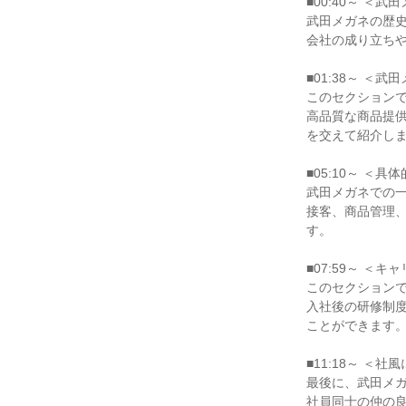
■00:40～ ＜
武田メガネの歴
会社の成り立ち
■01:38～ ＜
このセクション
高品質な商品提
を交えて紹介し
■05:10～ ＜
武田メガネでの
接客、商品管理
す。
■07:59～ ＜
このセクション
入社後の研修制
ことができます
■11:18～ ＜社
最後に、武田メ
社員同士の仲の