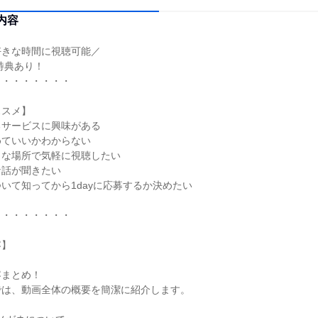
内容
好きな時間に視聴可能／
特典あり！
・・・・・・・・
ススメ】
るサービスに興味がある
めていいかわからない
きな場所で気軽に視聴したい
な話が聞きたい
いて知ってから1dayに応募するか決めたい
・・・・・・・・
容】
容まとめ！
では、動画全体の概要を簡潔に紹介します。