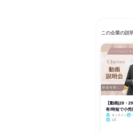
この企業の説
【動画|28・
有/時短で小
オンライン
1日