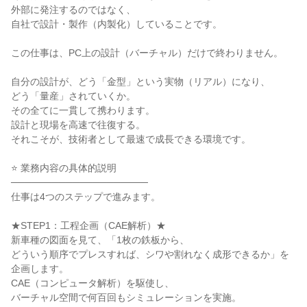
外部に発注するのではなく、
自社で設計・製作（内製化）していることです。
この仕事は、PC上の設計（バーチャル）だけで終わりません。
自分の設計が、どう「金型」という実物（リアル）になり、
どう「量産」されていくか。
その全てに一貫して携わります。
設計と現場を高速で往復する。
それこそが、技術者として最速で成長できる環境です。
⭐ 業務内容の具体的説明
────────────────────
仕事は4つのステップで進みます。
★STEP1：工程企画（CAE解析）★
新車種の図面を見て、「1枚の鉄板から、
どういう順序でプレスすれば、シワや割れなく成形できるか」を
企画します。
CAE（コンピュータ解析）を駆使し、
バーチャル空間で何百回もシミュレーションを実施。