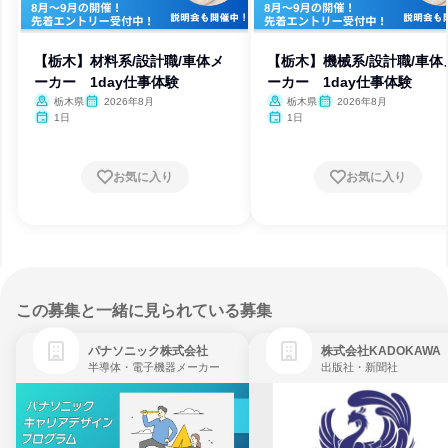
【栃木】材料系/設計職/車体メ
【栃木】機械系/設計職/車体
ーカー 1day仕事体験
ーカー 1day仕事体験
栃木県
2026年8月
栃木県
2026年8月
1日
1日
お気に入り
お気に入り
この募集と一緒に見られている募集
パナソニック株式会社
株式会社KADOKAWA
半導体・電子機器メーカー
出版社・新聞社