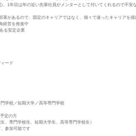
心、1年目は年の近い先輩社員がメンターとして付いてくれるので不安
ト部署があるので、固定のキャリアではなく、個々で違ったキャリアを描
角経営を推進中
史ある安定企業
！
ディード
】
専門学校／短期大学／高等専門学校
業予定の方
院生、専門学校生、短期大学生、高等専門学校生）
ず、参加可能です