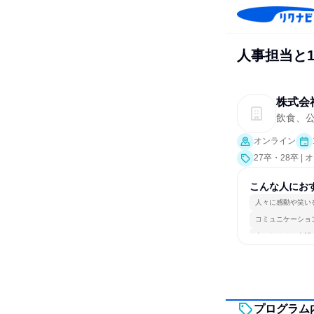
人事担当と1
株式会
飲食、
オンライン
27卒・28卒 
こんな人にお
人々に感動や笑い
コミュニケーショ
人とたくさん会話
プログラム