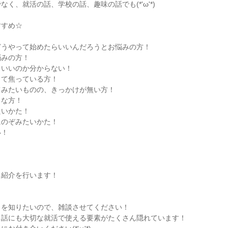
く、就活の話、学校の話、趣味の話でも(*'ω'*)
すすめ☆
どうやって始めたらいいんだろうとお悩みの方！
悩みの方！
らいいのか分からない！
して焦っている方！
てみたいものの、きっかけが無い方！
きな方！
たいかた！
にのぞみたいかた！
い！
己紹介を行います！
りを知りたいので、雑談させてください！
る話にも大切な就活で使える要素がたくさん隠れています！