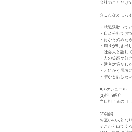
会社のことだけでな
☆こんな方にお
・就職活動って
・自己分析でお
・何から始めた
・周りが動き出
・社会人と話し
・人の笑顔が好
・選考対策がし
・とにかく選考
・誰かと話した
■スケジュール
(1)担当紹介
当日担当者の自
(2)雑談
お互いの人とな
そこから出てく