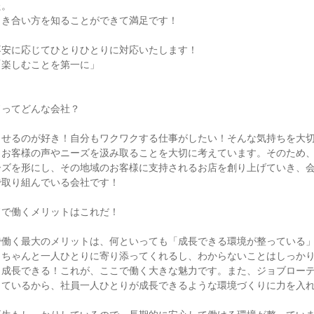
た。
向き合い方を知ることができて満足です！
不安に応じてひとりひとりに対応いたします！
「楽しむことを第一に」
！
ドってどんな会社？
させるのが好き！自分もワクワクする仕事がしたい！そんな気持ちを大
、お客様の声やニーズを汲み取ることを大切に考えています。そのため
ーズを形にし、その地域のお客様に支持されるお店を創り上げていき、
で取り組んでいる会社です！
ドで働くメリットはこれだ！
で働く最大のメリットは、何といっても「成長できる環境が整っている
、ちゃんと一人ひとりに寄り添ってくれるし、わからないことはしっか
く成長できる！これが、ここで働く大きな魅力です。また、ジョブロー
しているから、社員一人ひとりが成長できるような環境づくりに力を入