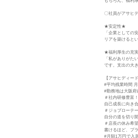
もちろん、福利
〇社員がアサヒ
★安定性★
「企業としての
リアを築けると
★福利厚生の充
「私がありがた
です。支出の大
【アサヒディー
#平均残業時間 月
#勤務地は大阪府
＃社内研修豊富
自己成長に向き
＃ジョブローテ
自分の道を切り
＃店長の休み希
書けるほど、プ
#月額1万円で入