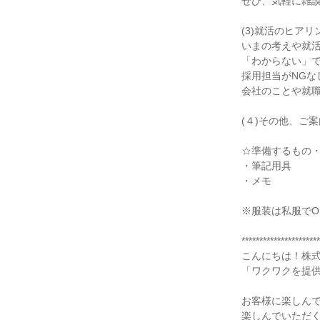
ぜひ、気軽に雑談に
(3)就活のヒアリ
いまの考えや就
「わからない」
採用担当がNGな
会社のことや就
(４)その他、ご
☆準備するもの
・筆記用具
・メモ
※服装は私服でO
**********************
こんにちは！株
「ワクワクを提
お客様に楽しん
楽しんでいただ