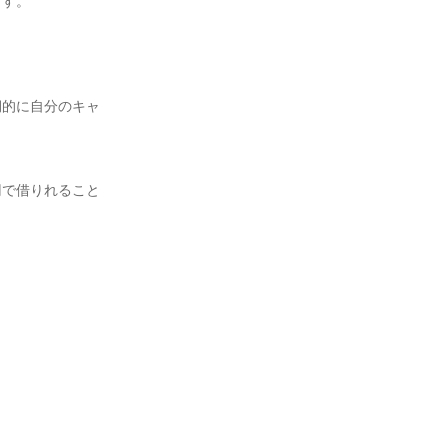
ます。
期的に自分のキャ
円で借りれること