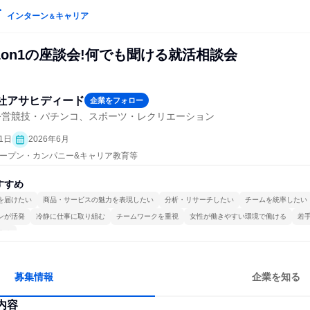
インターン
キャリア
＆
on1の座談会!何でも聞ける就活相談会
社アサヒディード
企業をフォロー
公営競技・パチンコ、スポーツ・レクリエーション
1日
2026年6月
| オープン・カンパニー&キャリア教育等
すすめ
を届けたい
商品・サービスの魅力を表現したい
分析・リサーチしたい
チームを統率したい
ンが活発
冷静に仕事に取り組む
チームワークを重視
女性が働きやすい環境で働ける
若
する
募集情報
企業を知る
内容