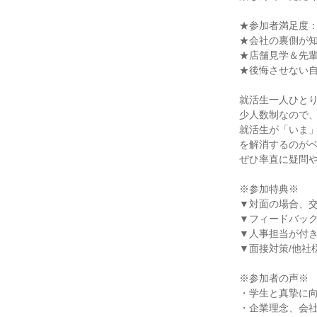
★参加者満足度：
★会社の裏側が
★店舗見学＆先
★後悔させない
就活生一人ひと
少人数制なので
就活生が「いま
を解消するのが
ぜひ率直に疑問
※参加特典※
▼対面の場合、交
▼フィードバッ
▼人事担当が付
▼面接対策/他社
※参加者の声※
・学生と真摯に
・企業理念、会