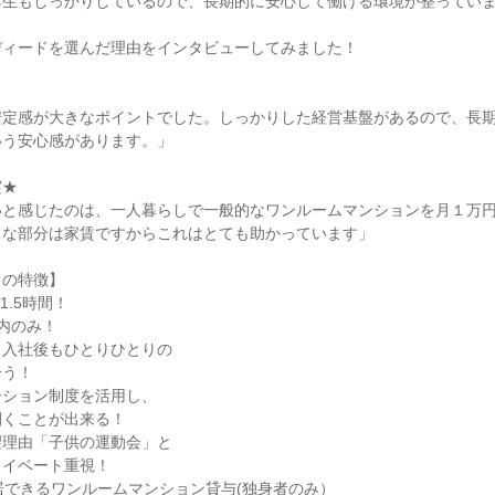
厚生もしっかりしているので、長期的に安心して働ける環境が整ってい
ディードを選んだ理由をインタビューしてみました！
安定感が大きなポイントでした。しっかりした経営基盤があるので、長
いう安心感があります。」
実★
いと感じたのは、一人暮らしで一般的なワンルームマンションを月１万
きな部分は家賃ですからこれはとても助かっています」
ドの特徴】
1.5時間！
内のみ！
！入社後もひとりひとりの
合う！
ーション制度を活用し、
開くことが出来る！
望理由「子供の運動会」と
ライベート重視！
居できるワンルームマンション貸与(独身者のみ）