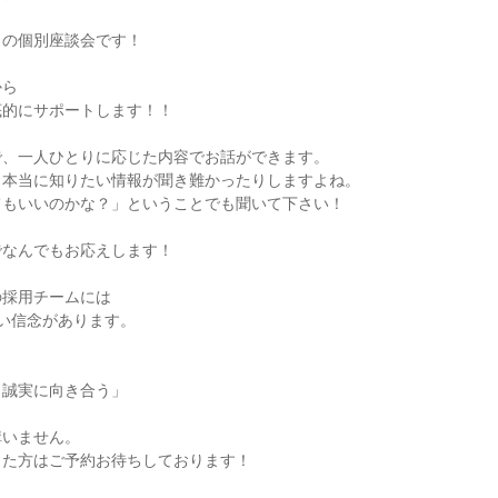
との個別座談会です！
から
底的にサポートします！！
で、一人ひとりに応じた内容でお話ができます。
、本当に知りたい情報が聞き難かったりしますよね。
てもいいのかな？」ということでも聞いて下さい！
でなんでもお応えします！
の採用チームには
い信念があります。
と誠実に向き合う」
構いません。
った方はご予約お待ちしております！