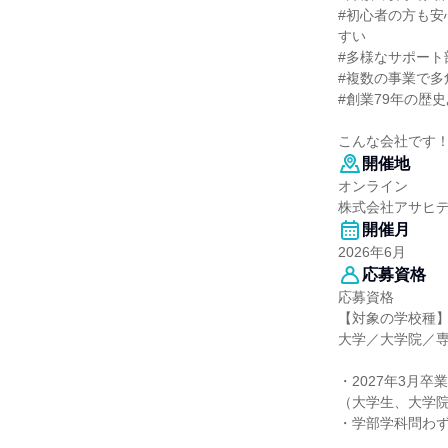
#初心者の方も安
すい
#多様なサポー
#複数の事業で多
#創業79年の歴
こんな会社です
開催地
オンライン
株式会社アサヒ
開催月
2026年6月
応募資格
応募資格
【対象の学校種
大学／大学院／
・2027年3月卒
（大学生、大学
・学部学科問わ