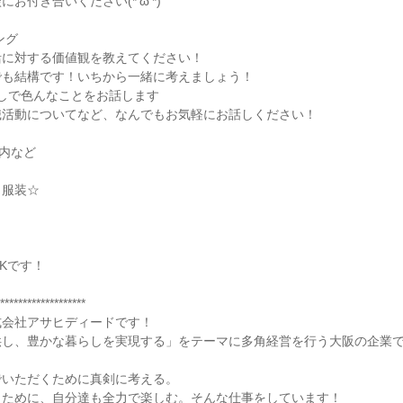
お付き合いください(*'ω'*)
ング
活に対する価値観を教えてください！
でも結構です！いちから一緒に考えましょう！
しで色んなことをお話します
職活動についてなど、なんでもお気軽にお話しください！
案内など
・服装☆
Kです！
*******************
式会社アサヒディードです！
供し、豊かな暮らしを実現する」をテーマに多角経営を行う大阪の企業
でいただくために真剣に考える。
くために、自分達も全力で楽しむ。そんな仕事をしています！