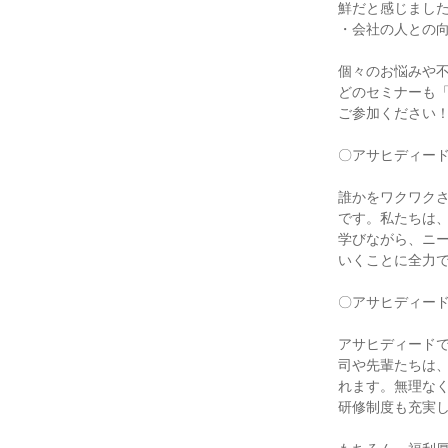
鮮だと感じまし
・会社の人との
個々のお悩みや
どのセミナーも
ご参加ください
〇アサヒディー
誰かをワクワク
です。私たちは
学びながら、ニ
いくことに全力
〇アサヒディー
アサヒディード
司や先輩たちは
れます。無理な
研修制度も充実