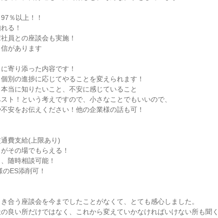
97％以上！！
知れる！
輩社員との座談会も実施！
自信があります
りに寄り添った内容です！
、個別の進捗に応じてやることを変えられます！
」本当に知りたいこと、不安に感じていること
ベスト！という考えですので、小さなことでもいいので、
や不安をお伝えください！他の企業様の話も可！
通費支給(上限あり)
クがその場でもらえる！
き、随時相談可能！
様のES添削可！
向き合う座談会を今までしたことがなくて、とても感心しました。
社の良い所だけではなく、これから変えていかなければいけない所も聞