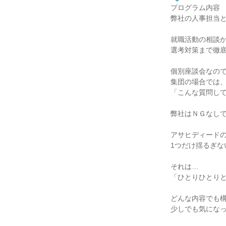
プログラム内容
弊社の人事担当
就職活動の相談
選考対策まで徹
個別座談会なの
集団の場合では
「こんな質問し
弊社はＮＧなし
アサヒディード
1つだけ揺るぎな
それは…
「ひとりひとり
どんな内容でも
少しでも気にな