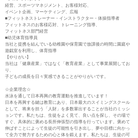
経営、スポーツマネジメント、お客様対応、
イベント企画、マーケティング、広報
■フィットネストレーナー・インストラクター・体操指導者
フィットネスのお客様応対、トレーニング指導、
フィットネス部門経営
■幼児体育指導員
当社と提携を結んでいる幼稚園や保育園で放課後の時間に園庭や
遊戯室を利用し、体育指導
【やりがい】
当社は「健康産業」ではなく「教育産業」として事業展開してお
り、
子どもの成長を日々実感できることがやりがいです。
☆企業理念☆
水泳を通して日本再興の教育運動を推進しています！
日本を再興する鍵は教育にあり、日本最大のスイミングスクール
として、将来を担う「人財」を多数輩出することが当社のミッシ
ョンです。私たちは、生徒をよく見て、良い点を探し、その場で
すぐ、具体的に褒める長所伸張型の指導を行っています。褒めて
伸ばすことによって生徒の可能性を引き出し、夢や目標に向かっ
て全力で努力するための心と体を鍛えます。私たちは、生徒の可