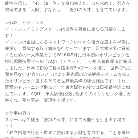
能性を信じ、「心・知・体」を兼ね備えた、自ら求めて、努力を
継続できる「人財」すなわち、「努力の天才」を育てています。
☆戦略・ビジョン☆
イトマンスイミングスクールは世界を舞台に更なる飛躍をしま
す！
イトマンは全国にあるネットワークの中から優秀な選手を早期に
発掘し、育成する取り組みを行なっています。日本水泳界に貢献
するための一大事業として2016年5月に日本初のオリンピック仕
様公認競技用プール「AQIT（アキット）」が東京都多摩市に完成
しました。日本で初めて長水路水深3mプールを擁し、世界で他に
類を見ない37台のカメラによる最先端の泳法解析システムを備え
たオリンピック選手を育てる世界最高峰の練習施設です。また、
関西のトレーニング拠点として東大阪強化校では日夜猛特訓に励
んでいます。AQIT、東大阪強化校は数多くのオリンピック選手が
巣立つ、夢を育み、実現する場です。
☆仕事内容☆
スクールは生徒を「努力の天才」に育て可能性を引き出す場で
す！
「独立自尊の社会・世界に貢献する人財を育成する」ことを最終