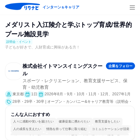
インターン
キャリア
＆
メダリスト入江陵介と学ぶトップ育成/世界的
プール施設見学
説明会・イベント
子どもが好きで、人財育成に興味がある方！
株式会社イトマンスイミングスクー
企業をフォロー
ル
スポーツ・レクリエーション、教育支援サービス、保
育・幼児教育
東京都
1日
2026年8月・9月・10月・11月・12月、2027年1月
28卒・29卒・30卒 | オープン・カンパニー&キャリア教育等（説明会・
イベント [職種研究、職場見学会、社員交流会、就活サポート、会社説明
会、業界研究]）
こんな人におすすめ
人々に感動や笑いを届けたい
健康促進に携わりたい
教育支援をしたい
人の成長を支えたい
情熱を持って仕事に取り組む
コミュニケーションが活発
グローバル志向が強い
チームワークを重視
女性が働きやすい環境で働ける