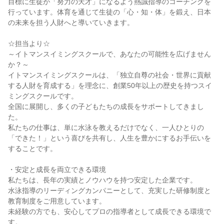
目標に生徒が「努力の天才」になるよう熱誠指導のコーチングを
行っています。体育を通じて生徒の「心・知・体」を鍛え、日本
の未来を担う人財へと導いていきます。
☆担当より☆
～イトマンスイミングスクールで、あなたの可能性を広げません
か？～
イトマンスイミングスクールは、「独立自尊の社会・世界に貢献
する人財を育成する」を理念に、創業50年以上の歴史を持つスイ
ミングスクールです。
全国に展開し、多くの子どもたちの成長をサポートしてきまし
た。
私たちの仕事は、単に水泳を教えるだけでなく、一人ひとりの
「できた！」という喜びを共有し、人生を豊かにするお手伝いを
することです。
・安定と成長を両立できる環境
私たちは、長年の実績とノウハウを持つ安定した企業です。
水泳指導のリーディングカンパニーとして、充実した研修制度と
教育制度をご用意しています。
未経験の方でも、安心してプロの指導者として成長できる環境で
す。