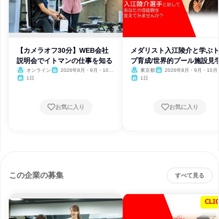
【カメラオフ30分】WEB会社
メダリスト入江陵介と学ぶ
説明会でイトマンの仕事を知る
プ育成/世界的プール施設見
オンライン
2026年8月・9月・10
東京都
2026年8月・9月・10月
月・11月・12月、2027年1
月・12月、2027年1月
1日
1日
月
お気に入り
お気に入り
この企業の募集
すべて見る