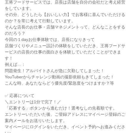
王将フードサービスでは、店長は店舗を自分の会社だと考え経営
をしています。
その分、どうしたら【おいしい力】でお客様に喜んでいただける
のか？を常に考えて行動しています。
そんな店長のお仕事・店舗マネジメントって、どんなことをする
のだろう？
今回の１dayお仕事体験では、店長になりきって
店舗づくりやメニュー設計の体験をしていただき、王将フードサ
ービスの店長の仕事の面白さを体験していただくことができま
す！
例えば…：
問題発生！アルバイトさんが急に欠勤してしまった！
YouTuberからチャレンジ動画の撮影依頼もきてしまった！
こんな時、あなたならどう優先度/緊急度をつけますか？等
✅ 応募について
＼エントリーは1分で完了！／
「応募する」ボタンから進むだけ！選考なしの先着順です。
エントリーいただいた後、ご登録アドレスにマイページ登録のご
案内メールをお送りいたします。
マイページにログインをいただき、イベント予約へお進みくださ