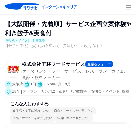
インターン
キャリア
＆
【大阪開催・先着順】サービス企画立案体験✨
利き餃子&実食付
説明会・イベント
仕事体験
【餃子の王将】あなたの企画力で「美味しい」の先を作る！
株式会社王将フードサービス
企業をフォロー
ケータリング・フードサービス、レストラン・カフェ、
食品・飲料メーカー
大阪府
1日
2026年8月・9月
28卒 | オープン・カンパニー&キャリア教育等（説明会・イベント [職種
研究、課題解決プログラム、就活サポート、会社説明会]、仕事体験）
こんな人におすすめ
食生活・食育に関わりたい
商品・サービスを企画したい
商品・サービスを販売したい
経営に近い仕事がしたい
情熱を持って仕事に取り組む
コミュニケーションが活発
チームワークを重視
長く同じ会社に居続けられる
自分の好きな場所で働ける