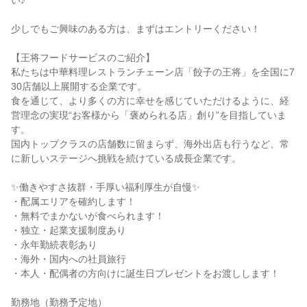
い♪
少しでもご興味のある方は、まずはエントリーください！
【王将フードサービスのご紹介】
私たちは中華料理レストランチェーン店「餃子の王将」を全国に7
30店舗以上展開する企業です。
食を通じて、より多くの方に幸せを感じていただけるように、経
営理念の実現“お客様から「褒められる店」創り”を目指していま
す。
国内トップクラスの店舗数に留まらず、海外出店も行うなど、常
に新しいステージへ挑戦を続けている成長企業です。
✨働きやすさ抜群・手厚い福利厚生が自慢✨
・配属エリアを確約します！
・無料でまかないが食べられます！
・独立・起業支援制度あり
・永年勤続表彰あり
・海外・国内への社員旅行
・本人・配偶者の方向けに誕生日プレゼントをお渡しします！
勤務地（勤務予定地）