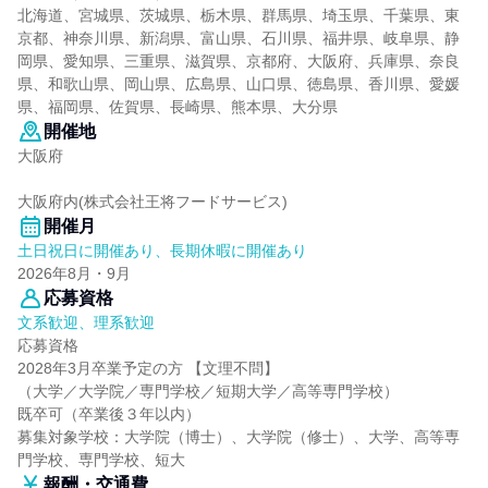
北海道、宮城県、茨城県、栃木県、群馬県、埼玉県、千葉県、東
京都、神奈川県、新潟県、富山県、石川県、福井県、岐阜県、静
岡県、愛知県、三重県、滋賀県、京都府、大阪府、兵庫県、奈良
県、和歌山県、岡山県、広島県、山口県、徳島県、香川県、愛媛
県、福岡県、佐賀県、長崎県、熊本県、大分県
開催地
大阪府
大阪府内(株式会社王将フードサービス)
開催月
土日祝日に開催あり、長期休暇に開催あり
2026年8月・9月
応募資格
文系歓迎、理系歓迎
応募資格
2028年3月卒業予定の方 【文理不問】
（大学／大学院／専門学校／短期大学／高等専門学校）
既卒可（卒業後３年以内）
募集対象学校：大学院（博士）、大学院（修士）、大学、高等専
門学校、専門学校、短大
報酬・交通費