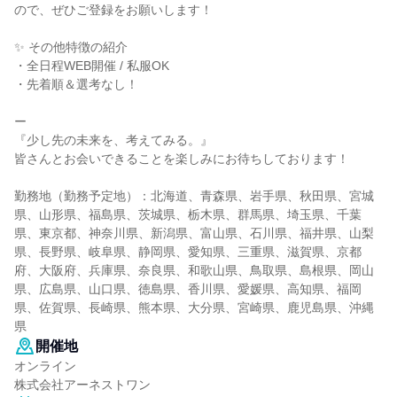
ので、ぜひご登録をお願いします！
✨ その他特徴の紹介
・全日程WEB開催 / 私服OK
・先着順＆選考なし！
ー
『少し先の未来を、考えてみる。』
皆さんとお会いできることを楽しみにお待ちしております！
勤務地（勤務予定地）：北海道、青森県、岩手県、秋田県、宮城
県、山形県、福島県、茨城県、栃木県、群馬県、埼玉県、千葉
県、東京都、神奈川県、新潟県、富山県、石川県、福井県、山梨
県、長野県、岐阜県、静岡県、愛知県、三重県、滋賀県、京都
府、大阪府、兵庫県、奈良県、和歌山県、鳥取県、島根県、岡山
県、広島県、山口県、徳島県、香川県、愛媛県、高知県、福岡
県、佐賀県、長崎県、熊本県、大分県、宮崎県、鹿児島県、沖縄
県
開催地
オンライン
株式会社アーネストワン