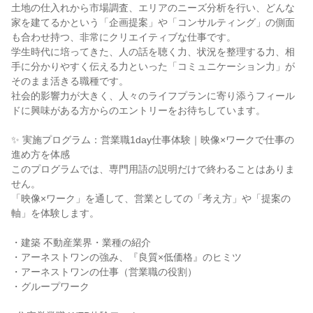
土地の仕入れから市場調査、エリアのニーズ分析を行い、どんな
家を建てるかという「企画提案」や「コンサルティング」の側面
も合わせ持つ、非常にクリエイティブな仕事です。
学生時代に培ってきた、人の話を聴く力、状況を整理する力、相
手に分かりやすく伝える力といった「コミュニケーション力」が
そのまま活きる職種です。
社会的影響力が大きく、人々のライフプランに寄り添うフィール
ドに興味がある方からのエントリーをお待ちしています。
✨ 実施プログラム：営業職1day仕事体験｜映像×ワークで仕事の
進め方を体感
このプログラムでは、専門用語の説明だけで終わることはありま
せん。
「映像×ワーク」を通して、営業としての「考え方」や「提案の
軸」を体験します。
・建築 不動産業界・業種の紹介
・アーネストワンの強み、『良質×低価格』のヒミツ
・アーネストワンの仕事（営業職の役割）
・グループワーク