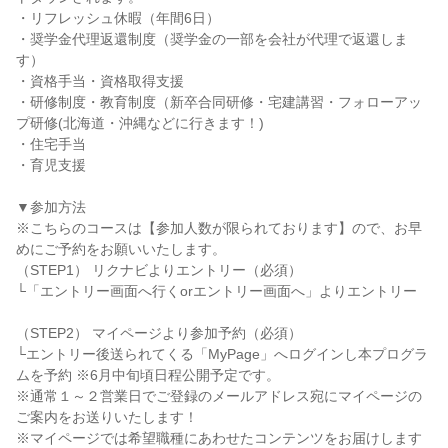
・リフレッシュ休暇（年間6日）
・奨学金代理返還制度（奨学金の一部を会社が代理で返還しま
す）
・資格手当・資格取得支援
・研修制度・教育制度（新卒合同研修・宅建講習・フォローアッ
プ研修(北海道・沖縄などに行きます！)
・住宅手当
・育児支援
▼参加方法
※こちらのコースは【参加人数が限られております】ので、お早
めにご予約をお願いいたします。
（STEP1） リクナビよりエントリー（必須）
└「エントリー画面へ行くorエントリー画面へ」よりエントリー
（STEP2） マイページより参加予約（必須）
└エントリー後送られてくる「MyPage」へログインし本プログラ
ムを予約 ※6月中旬頃日程公開予定です。
※通常１～２営業日でご登録のメールアドレス宛にマイページの
ご案内をお送りいたします！
※マイページでは希望職種にあわせたコンテンツをお届けします