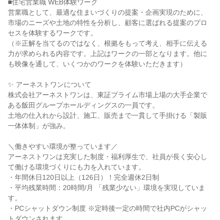
■住宅営業職 WEB体験ワーク
営業職として、最適な住まいづくりの提案・企画実現のために、
市場のニーズや土地の特性を分析し、顧客に選ばれる提案のプロ
セスを体験するワークです。
（※正解を当てるのではなく、根拠をもって考え、相手に伝える
力が求められる内容です。上記はワークの一部となります。他に
も映像を通して、いくつかのワークを体験いただきます）
✨ アーネストワンについて
株式会社アーネストワンは、東証プライム市場上場の大手企業で
ある飯田グループホールディングスの一員です。
土地の仕入れから設計、施工、販売まで一貫して手掛ける「製販
一体体制」が強み。
＼働きやすい環境が整っています／
アーネストワンは充実した制度・福利厚生で、社員が長く安心し
て働ける環境づくりにも力を入れています。
・年間休日120日以上（126日）！完全週休2日制
・平均残業時間：20時間/月 「残業少ない」環境を実現していま
す。
・PCシャットダウン制度 ※定時後一定の時間で社内PCがシャッ
トダウンされます。