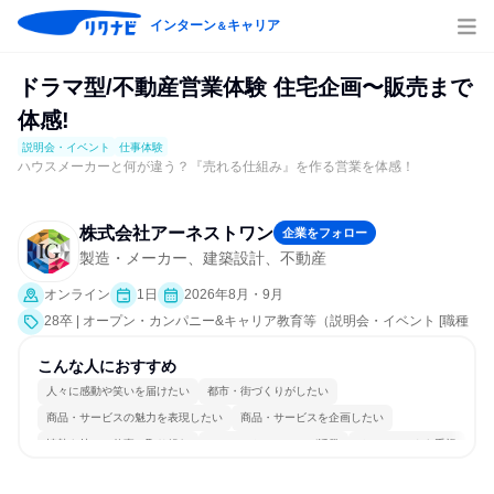
インターン
キャリア
＆
ドラマ型/不動産営業体験 住宅企画〜販売まで
体感!
説明会・イベント
仕事体験
ハウスメーカーと何が違う？『売れる仕組み』を作る営業を体感！
株式会社アーネストワン
企業をフォロー
製造・メーカー、建築設計、不動産
オンライン
1日
2026年8月・9月
28卒 | オープン・カンパニー&キャリア教育等（説明会・イベント [職種
研究、課題解決プログラム、会社説明会、業界研究]、仕事体験）
こんな人におすすめ
人々に感動や笑いを届けたい
都市・街づくりがしたい
商品・サービスの魅力を表現したい
商品・サービスを企画したい
情熱を持って仕事に取り組む
コミュニケーションが活発
チームワークを重視
女性が働きやすい環境で働ける
長く同じ会社に居続けられる