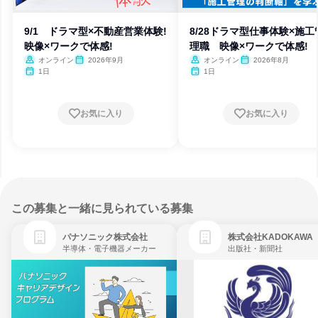
9/1 ドラマ型×不動産営業体験!
8/28ドラマ型仕事体験×施工
映像×ワークで体感!
理職 映像×ワークで体感!
オンライン
2026年9月
オンライン
2026年8月
1日
1日
お気に入り
お気に入り
この募集と一緒に見られている募集
パナソニック株式会社
株式会社KADOKAWA
半導体・電子機器メーカー
出版社・新聞社