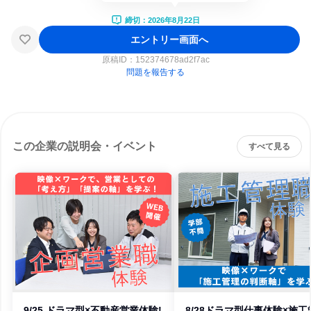
締切：2026年8月22日
エントリー画面へ
原稿ID：
152374678ad2f7ac
問題を報告する
この企業の説明会・イベント
すべて見る
9/25 ドラマ型×不動産営業体験!
8/28ドラマ型仕事体験×施工