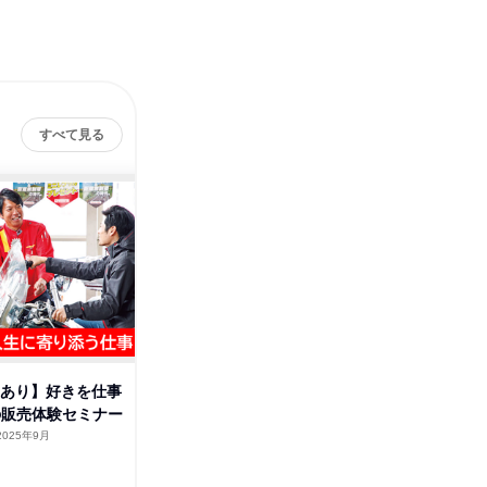
すべて見る
典あり】好きを仕事
【横浜/特典あり】好きを仕事
【横浜/
の販売体験セミナー
に!バイクの販売体験セミナー
経験でも
験
2025年9月
神奈川県
2026年2月
神奈川
1日
1日