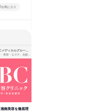
お気に入り
お気に入り
SBCメディカルグループ株式会社
株式会社バンダイ
理容・美容・エステ、化粧品・理美容用品小売、医療・病院
アパレル・繊維・スポーツメーカー、製造・メーカー、ゲーム制作・販売
卒】湘南美容を徹底理
人事の心を動かす「自己表現」
「洋服の