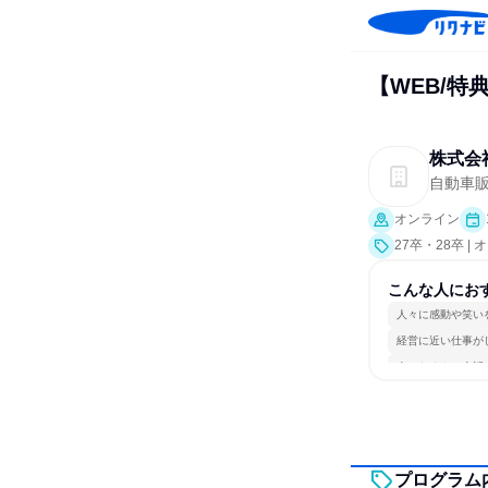
【WEB/
株式会
自動車
オンライン
27卒・28卒 
こんな人にお
人々に感動や笑い
経営に近い仕事が
人とたくさん会話
プログラム