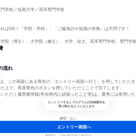
】
専門学校／短期大学／高等専門学校
】
あればOK！「学部・学科」、「二輪免許や知識の有無」は不問です！
大学院（博士）、大学院（修士）、大学、短大、高等専門学校、専門学
費
の流れ
れ
)は、この画面にある青色の「エントリー画面へ行く」を押していただ
いた上で、再度青色のボタンを押していただくことで完了します。
いただく履歴書情報(学生時代に頑張ったこと等)は、選考には使用いた
エントリーするとプログラムの詳細案内を
受け取れるようになります
締切：なし
エントリー画面へ
原稿ID：
13eaf87691c565ba