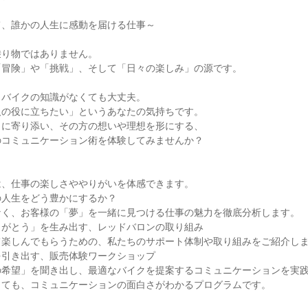
て、誰かの人生に感動を届ける仕事～
乗り物ではありません。
「冒険」や「挑戦」、そして「日々の楽しみ」の源です。
、バイクの知識がなくても大丈夫。
人の役に立ちたい」というあなたの気持ちです。
りに寄り添い、その方の想いや理想を形にする、
のコミュニケーション術を体験してみませんか？
は、仕事の楽しさややりがいを体感できます。
の人生をどう豊かにするか？
なく、お客様の「夢」を一緒に見つける仕事の魅力を徹底分析します。
りがとう」を生み出す、レッドバロンの取り組み
て楽しんでもらうための、私たちのサポート体制や取り組みをご紹介し
を引き出す、販売体験ワークショップ
の希望」を聞き出し、最適なバイクを提案するコミュニケーションを実
くても、コミュニケーションの面白さがわかるプログラムです。