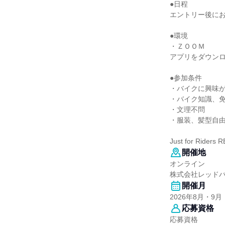
●日程
エントリー後に
●環境
・ＺＯＯＭ
アプリをダウン
●参加条件
・バイクに興味
・バイク知識、
・文理不問
・服装、髪型自
Just for Riders
開催地
オンライン
株式会社レッド
開催月
2026年8月・9月
応募資格
応募資格