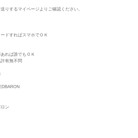
お送りするマイページよりご確認ください。
ロードすればスマホでＯＫ
があれば誰でもＯＫ
免許有無不問
由
 REDBARON
バロン