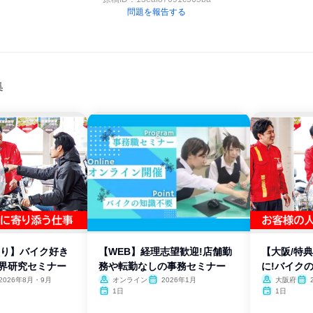
問題を報告する
集
あり】バイク好き
【WEB】経理志望歓迎!店舗勤
【大阪/特
業界研究セミナー
務や転勤なしの事務セミナー
に!バイク
2026年8月・9月
オンライン
2026年1月
大阪府
1日
1日