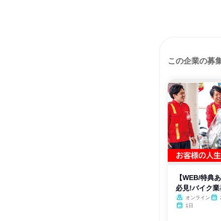
この企業の募
【WEB/特典
必見!バイク
オンライン
1日