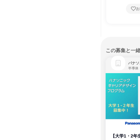
お
この募集と一
パナソ
半導体
【大学1・2年