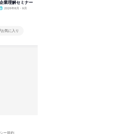
付企業理解セミナー
の極意/選考官の本音を動画で公
分の強み
開
2026年8月・9月
オンライン
2026年8月・9月・10
オンラ
月・11月・12月
1日
1日
お気に入り
お気に入り
バシー規約