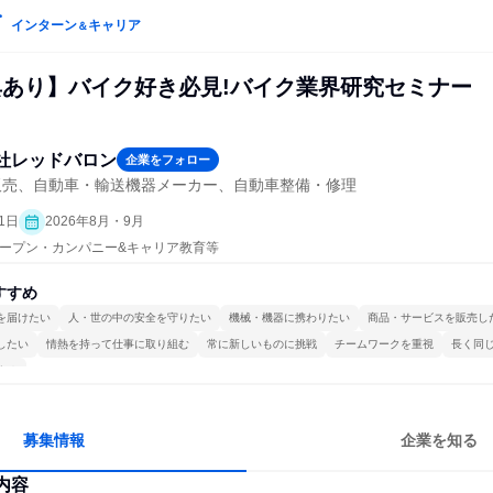
インターン
キャリア
＆
特典あり】バイク好き必見!バイク業界研究セミナー
社レッドバロン
企業をフォロー
販売、自動車・輸送機器メーカー、自動車整備・修理
1日
2026年8月・9月
| オープン・カンパニー&キャリア教育等
すすめ
を届けたい
人・世の中の安全を守りたい
機械・機器に携わりたい
商品・サービスを販売し
したい
情熱を持って仕事に取り組む
常に新しいものに挑戦
チームワークを重視
長く同
する
募集情報
企業を知る
内容