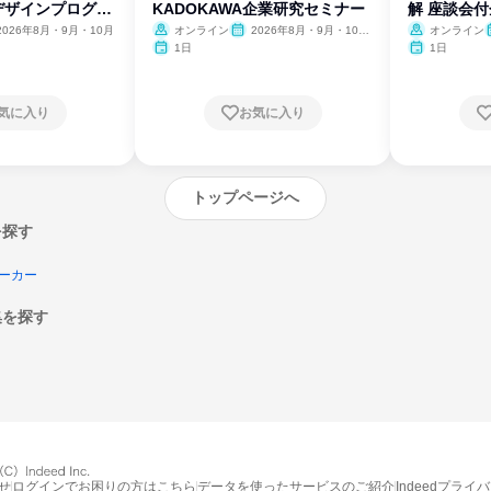
デザインプログラ
KADOKAWA企業研究セミナー
解 座談会
2026年8月・9月・10月
オンライン
2026年8月・9月・10
オンライン
月・11月・12月
1日
1日
気に入り
お気に入り
トップページへ
を探す
ーカー
集を探す
エントリーするとプログラムの詳細案内を
受け取れるようになります
せ
ログインでお困りの方はこちら
データを使ったサービスのご紹介
Indeedプライ