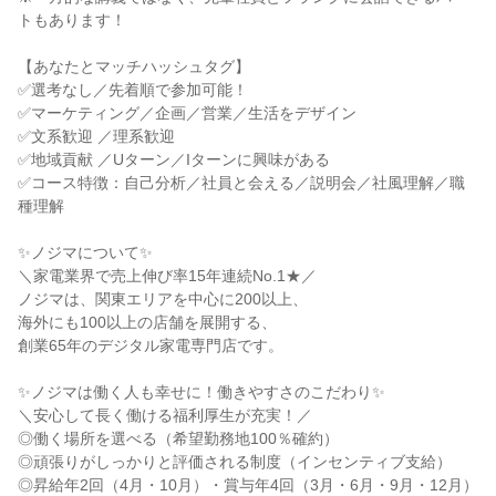
トもあります！
【あなたとマッチハッシュタグ】
✅選考なし／先着順で参加可能！
✅マーケティング／企画／営業／生活をデザイン
✅文系歓迎 ／理系歓迎
✅地域貢献 ／Uターン／Iターンに興味がある
✅コース特徴：自己分析／社員と会える／説明会／社風理解／職
種理解
✨ノジマについて✨
＼家電業界で売上伸び率15年連続No.1★／
ノジマは、関東エリアを中心に200以上、
海外にも100以上の店舗を展開する、
創業65年のデジタル家電専門店です。
✨ノジマは働く人も幸せに！働きやすさのこだわり✨
＼安心して長く働ける福利厚生が充実！／
◎働く場所を選べる（希望勤務地100％確約）
◎頑張りがしっかりと評価される制度（インセンティブ支給）
◎昇給年2回（4月・10月）・賞与年4回（3月・6月・9月・12月）