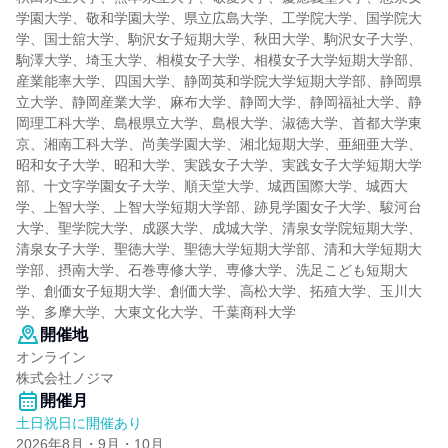
学園大学、敬和学園大学、県立広島大学、工学院大学、国学院大
学、国士舘大学、駒沢女子短期大学、秋田大学、駒沢女子大学、
駒澤大学、埼玉大学、相模女子大学、相模女子大学短期大学部、
産業能率大学、四国大学、静岡英和学院大学短期大学部、静岡県
立大学、静岡産業大学、麻布大学、静岡大学、静岡福祉大学、静
岡理工科大学、島根県立大学、島根大学、淑徳大学、首都大学東
京、湘南工科大学、尚美学園大学、湘北短期大学、亜細亜大学、
昭和女子大学、昭和大学、実践女子大学、実践女子大学短期大学
部、十文字学園女子大学、順天堂大学、城西国際大学、城西大
学、上智大学、上智大学短期大学部、跡見学園女子大学、駿河台
大学、聖学院大学、成蹊大学、成城大学、清泉女学院短期大学、
清泉女子大学、聖徳大学、聖徳大学短期大学部、清和大学短期大
学部、摂南大学、石巻専修大学、専修大学、洗足こども短期大
学、創価女子短期大学、創価大学、高松大学、拓殖大学、玉川大
学、多摩大学、大東文化大学、千葉商科大学
開催地
オンライン
株式会社ノジマ
開催月
土日祝日に開催あり
2026年8月・9月・10月