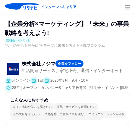
インターン
キャリア
＆
【企業分析×マーケティング】「未来」の事業
戦略を考えよう!
説明会・イベント
“人々の生活を豊かに”をテーマに未来を考える実践プログラム
株式会社ノジマ
企業をフォロー
生活関連サービス、家電小売、通信・インターネット
オンライン
1日
2026年8月・9月・10月
28卒 | オープン・カンパニー&キャリア教育等（説明会・イベント [職種
研究、社員交流会、就活サポート、会社説明会、業界研究]）
こんな人におすすめ
人々に感動や笑いを届けたい
商品・サービスを企画したい
人の成長を支えたい
情熱を持って仕事に取り組む
コミュニケーションが活発
女性が働きやすい環境で働ける
長く同じ会社に居続けられる
自分の好きな場所で働ける
明確な目標を追いかける
人とたくさん会話する