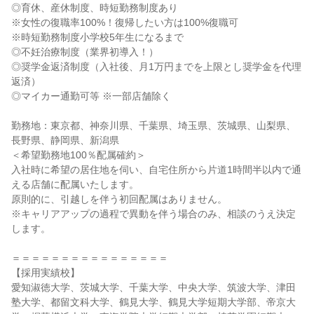
◎育休、産休制度、時短勤務制度あり
※女性の復職率100%！復帰したい方は100%復職可
※時短勤務制度小学校5年生になるまで
◎不妊治療制度（業界初導入！）
◎奨学金返済制度（入社後、月1万円までを上限とし奨学金を代理
返済）
◎マイカー通勤可等 ※一部店舗除く
勤務地：東京都、神奈川県、千葉県、埼玉県、茨城県、山梨県、
長野県、静岡県、新潟県
＜希望勤務地100％配属確約＞
入社時に希望の居住地を伺い、自宅住所から片道1時間半以内で通
える店舗に配属いたします。
原則的に、引越しを伴う初回配属はありません。
※キャリアアップの過程で異動を伴う場合のみ、相談のうえ決定
します。
＝＝＝＝＝＝＝＝＝＝＝＝＝＝＝＝
【採用実績校】
愛知淑徳大学、茨城大学、千葉大学、中央大学、筑波大学、津田
塾大学、都留文科大学、鶴見大学、鶴見大学短期大学部、帝京大