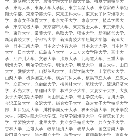
学、桐蔭横浜大学、東海学院大学短期大学部、植草学園短期大
学、東海大学、東海大学大学院、東京音楽大学、東京家政大学短
期大学部、東京学芸大学、東京工科大学、東京女子体育短期大
学、東京女子体育大学、東京女子大学、東京大学、植草学園大
学、東京電機大学、東京都市大学、東京富士大学、東京未来大
学、東洋大学、常葉大学、鳥取大学、獨協大学、新潟経営大学、
新潟青陵大学、宇都宮大学、新潟青陵大学短期大学部、新潟大
学、日本工業大学、日本女子体育大学、日本女子大学、日本体育
大学、日本大学、広島市立大学、フェリス女学院大学、富士大
学、江戸川大学、文教大学、法政大学、北海道大学、三重大学、
明海大学、明治学院大学、明治大学、明星大学、目白大学、山口
大学、愛媛大学、山梨英和大学、山梨学院大学、山梨県立大学、
山梨大学、横浜国立大学、横浜商科大学、横浜市立大学、立教大
学、立正大学、立命館大学、桜美林大学、琉球大学、流通経済大
学、和光大学、早稲田大学、和洋女子大学、大妻女子大学、大妻
女子大学短期大学部、岡山県立大学、青山学院大学、香川大学、
金沢工業大学、金沢大学、鎌倉女子大学、鎌倉女子大学短期大学
部、川口短期大学、川村学園女子大学、神田外語大学、関東学院
大学、関東学院大学大学院、秋草学園短期大学、学習院女子大
学、学習院大学、北里大学、共立女子短期大学、共立女子大学、
杏林大学、近畿大学、岐阜経済大学、岐阜大学、国立音楽大学、
秋田県立大学、熊本県立大学、敬愛大学、慶應義塾大学、恵泉女