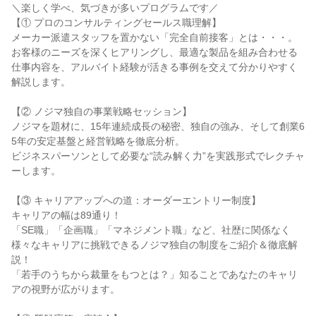
＼楽しく学べ、気づきが多いプログラムです／
【① プロのコンサルティングセールス職理解】
メーカー派遣スタッフを置かない「完全自前接客」とは・・・。
お客様のニーズを深くヒアリングし、最適な製品を組み合わせる
仕事内容を、アルバイト経験が活きる事例を交えて分かりやすく
解説します。
【② ノジマ独自の事業戦略セッション】
ノジマを題材に、15年連続成長の秘密、独自の強み、そして創業6
5年の安定基盤と経営戦略を徹底分析。
ビジネスパーソンとして必要な“読み解く力”を実践形式でレクチャ
ーします。
【③ キャリアアップへの道：オーダーエントリー制度】
キャリアの幅は89通り！
「SE職」「企画職」「マネジメント職」など、社歴に関係なく
様々なキャリアに挑戦できるノジマ独自の制度をご紹介＆徹底解
説！
「若手のうちから裁量をもつとは？」知ることであなたのキャリ
アの視野が広がります。