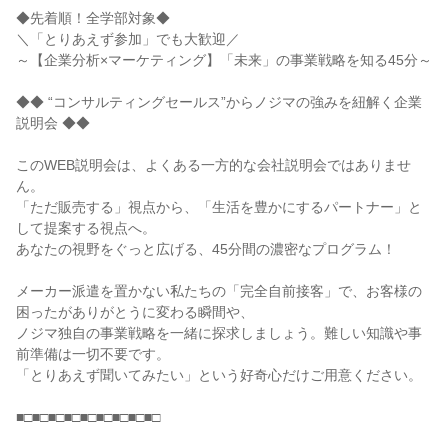
◆先着順！全学部対象◆
＼「とりあえず参加」でも大歓迎／
～【企業分析×マーケティング】「未来」の事業戦略を知る45分～
◆◆ “コンサルティングセールス”からノジマの強みを紐解く企業
説明会 ◆◆
このWEB説明会は、よくある一方的な会社説明会ではありませ
ん。
「ただ販売する」視点から、「生活を豊かにするパートナー」と
して提案する視点へ。
あなたの視野をぐっと広げる、45分間の濃密なプログラム！
メーカー派遣を置かない私たちの「完全自前接客」で、お客様の
困ったがありがとうに変わる瞬間や、
ノジマ独自の事業戦略を一緒に探求しましょう。難しい知識や事
前準備は一切不要です。
「とりあえず聞いてみたい」という好奇心だけご用意ください。
■□■□■□■□■□■□■□■□■□