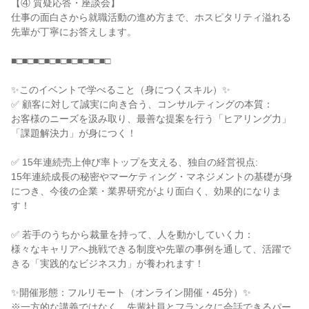
【④ 質疑応答・座談会】
仕事の面白さから就職活動の進め方まで、ホスピタリティ溢れる
先輩が丁寧にお答えします。
■□■□■□■□■□■□■□■□■□
✨このイベントで学べること（身につくスキル）✨
✅ 顧客に対して誠実に向き合う、コンサルティングの本質：
お客様のニーズを汲み取り、最善な提案を行う「ヒアリング力」
「課題解決力」が身につく！
✅ 15年連続売上伸び率トップを支える、独自の経営視点:
15年連続成長の秘密やマーケティング・マネジメントの基礎が身
につき、今後の企業・業界研究がより面白く、効果的になりま
す！
✅ 若手のうちから裁量を持って、人を動かしていく力：
様々なキャリアへ挑戦できる制度や先輩の事例を通して、活躍で
きる「実践的なビジネス力」が養われます！
✨開催形態：フルリモート（オンライン開催・45分）✨
※一方的な講義ではなく、先輩社員とフランクに会話できるパー