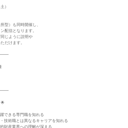
（土）
来所型）も同時開催し、
イン配信となります。
ず同じように説明や
いただけます。
━━━
種
━━━
🌟
活躍できる専門職を知れる
職・技術職とは異なるキャリアを知れる
知的財産業界への理解が深まる