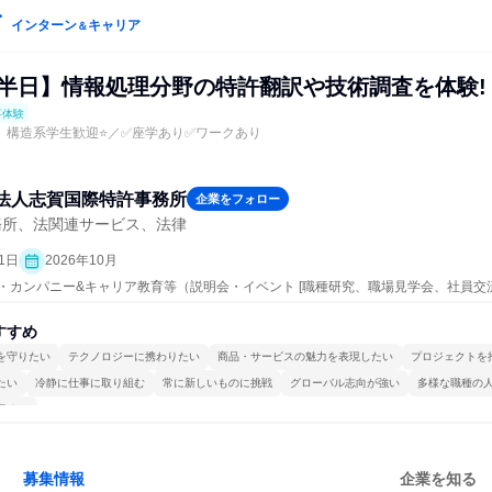
インターン
キャリア
＆
/半日】情報処理分野の特許翻訳や技術調査を体験!
事体験
、構造系学生歓迎⭐／✅座学あり✅ワークあり
法人志賀国際特許事務所
企業をフォロー
務所、法関連サービス、法律
1日
2026年10月
ープン・カンパニー&キャリア教育等（説明会・イベント [職種研究、職場見学会、社員
、業界研究]、仕事体験）
すすめ
を守りたい
テクノロジーに携わりたい
商品・サービスの魅力を表現したい
プロジェクトを
たい
冷静に仕事に取り組む
常に新しいものに挑戦
グローバル志向が強い
多様な職種の
極める
募集情報
企業を知る