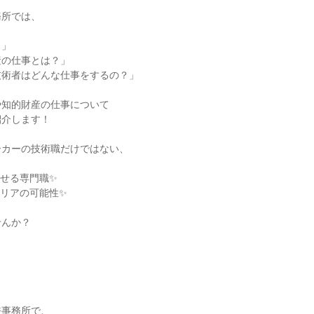
務所では、
？」
産の仕事とは？」
技術者はどんな仕事をするの？」
や知的財産の仕事について
紹介します！
ーカーの技術職だけではない、
せる専門職✨
リアの可能性✨
せんか？
許事務所で、