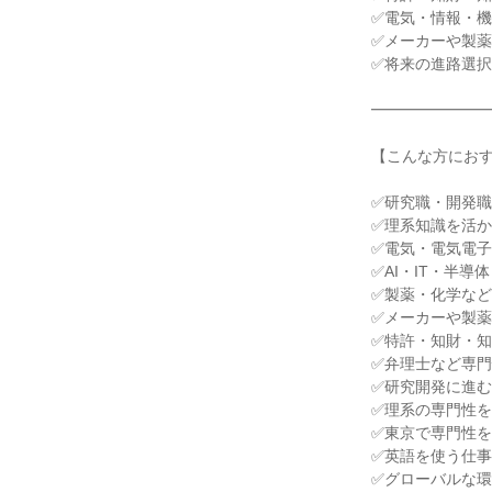
✅電気・情報・
✅メーカーや製
✅将来の進路選
━━━━━━━
【こんな方にお
✅研究職・開発
✅理系知識を活
✅電気・電気電子
✅AI・IT・半
✅製薬・化学な
✅メーカーや製
✅特許・知財・
✅弁理士など専
✅研究開発に進
✅理系の専門性
✅東京で専門性
✅英語を使う仕
✅グローバルな