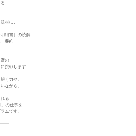
わる
！
を題材に、
許明細書）の読解
訳・要約
分野の
クに挑戦します。
み解く力や、
養いながら、
される
財」の仕事を
グラムです。
━━━