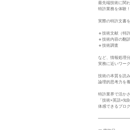
最先端技術に関
特許業務を体験
実際の特許文書
🔹技術文献（特
🔹技術内容の翻
🔹技術調査
など、情報処理
実務に近いワー
技術の本質を読
論理的思考力を
特許業界で活か
「技術×英語×知
体感できるプロ
━━━━━━━