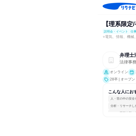
【理系限定
説明会・イベント
仕
⭐電気、情報、機械
弁理士
法律事
オンライン
28卒 | オ
ト、会社説明会
こんな人にお
人・世の中の安全
分析・リサーチし
一つの専門分野を