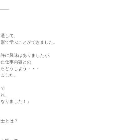
━━━
を通して、
い形で学ぶことができました。
特許に興味はありましたが、
いた仕事内容との
たらどうしよう・・・
りました。
とで
され、
になりました！」
理士とは？