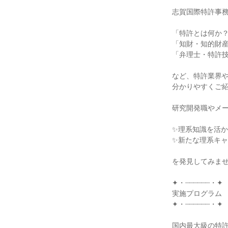
志賀国際特許事
「特許とは何か
「知財・知的財
「弁理士・特許
など、特許業界
分かりやすくご
研究開発職やメ
✨理系知識を活か
✨新たな理系キャ
を発見してみま
✦・┈┈┈┈┈┈・✦
実施プログラム
✦・┈┈┈┈┈┈・✦
国内最大級の特