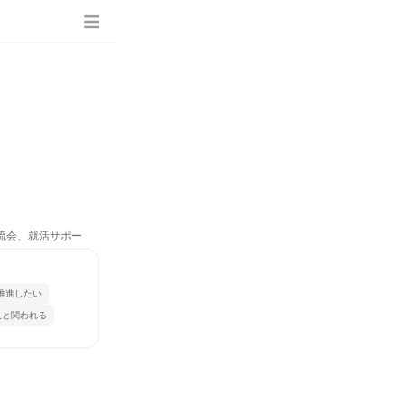
交流会、就活サポー
推進したい
人と関われる