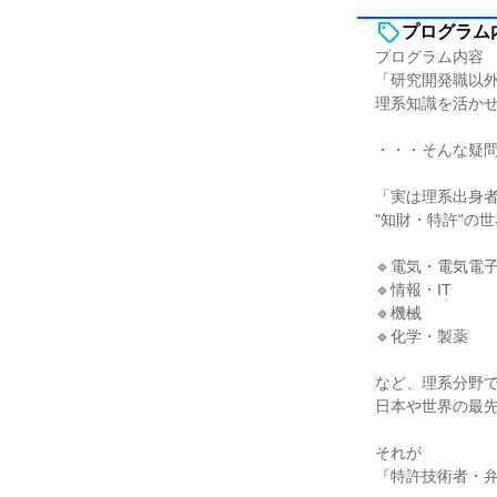
プログラム
プログラム内容
「研究開発職以
理系知識を活か
・・・そんな疑
「実は理系出身
"知財・特許"の
🔹電気・電気電
🔹情報・IT
🔹機械
🔹化学・製薬
など、理系分野
日本や世界の最
それが
『特許技術者・