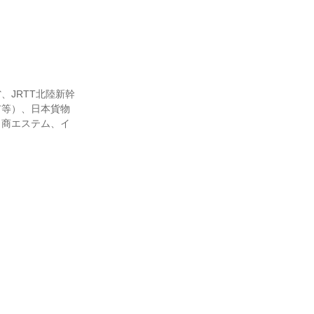
JRTT北陸新幹
市等）、日本貨物
日商エステム、イ