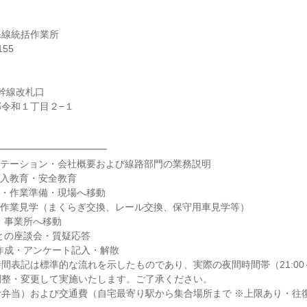
保線統括作業所
55
新幹線改札口
令和１丁目２−１
━━━━━━━━━━━━
リエンテーション・会社概要および線路部門の業務説明
内立入教育・安全教育
見学・作業準備・現場へ移動
間保守作業見学（まくらぎ交換、レール交換、保守用車見学等）
了・事業所へ移動
員との座談会・質疑応答
ート作成・アンケート記入・解散
間表記は標準的な流れを示したものであり、実際の夜間時間帯（21:00～
調整・変更して実施いたします。ご了承ください。
弁当）および交通費（自宅最寄り駅から集合場所まで ※上限あり・往