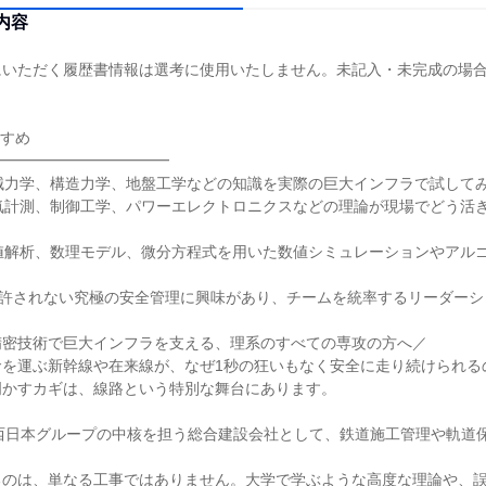
内容
にいただく履歴書情報は選考に使用いたしません。未記入・未完成の場
すすめ
━━━━━━━━━━━━
械力学、構造力学、地盤工学などの知識を実際の巨大インフラで試して
気計測、制御工学、パワーエレクトロニクスなどの理論が現場でどう活
値解析、数理モデル、微分方程式を用いた数値シミュレーションやアル
も許されない究極の安全管理に興味があり、チームを統率するリーダー
精密技術で巨大インフラを支える、理系のすべての専攻の方へ／
命を運ぶ新幹線や在来線が、なぜ1秒の狂いもなく安全に走り続けられる
明かすカギは、線路という特別な舞台にあります。
R西日本グループの中核を担う総合建設会社として、鉄道施工管理や軌道
るのは、単なる工事ではありません。大学で学ぶような高度な理論や、