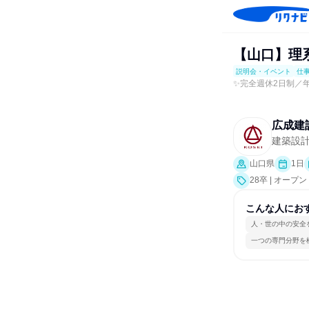
【山口】理系
説明会・イベント
仕
✨完全週休2日制／
広成建
建築設
山口県
1日
28卒 | オ
事体験）
こんな人にお
人・世の中の安全
一つの専門分野を