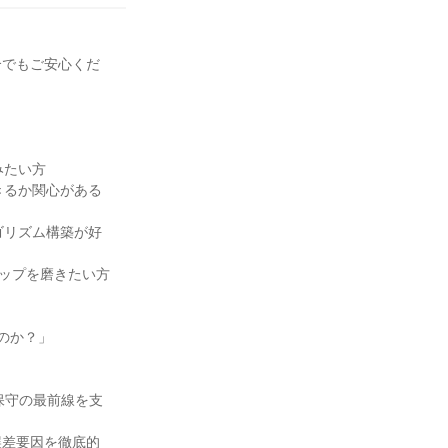
合でもご安心くだ
みたい方
きるか関心がある
ゴリズム構築が好
シップを磨きたい方
のか？」
保守の最前線を支
誤差要因を徹底的