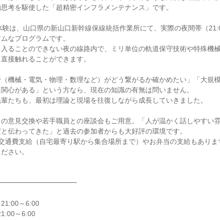
的思考を駆使した「超精密インフラメンテナンス」です。
事体験は、山口県の新山口新幹線保線統括作業所にて、実際の夜間帯（21:00
アムなプログラムです。
ち入ることのできない夜の線路内で、ミリ単位の軌道保守技術や特殊機
に直接触れることができます。
野（機械・電気・物理・数理など）がどう繋がるか確かめたい」「大規
に関心がある」という方なら、現在の知識の有無は問いません。
先輩たちも、最初は理論と現場を往復しながら成長していきました。
との意見交換や若手職員との座談会もご用意。「人が温かく話しやすい
だと伝わってきた」と過去の参加者からも大好評の環境です。
の交通費支給（自宅最寄り駅から集合場所まで）やお弁当の支給もありま
ください。
━━━━━━━━━━━━
1:00～6:00
:00～6:00