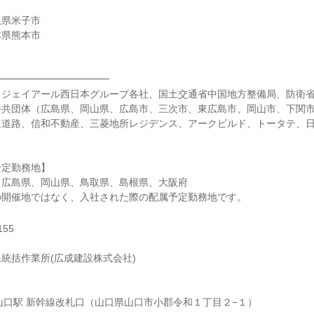
取県米子市
本県熊本市
━━━━━━━━━━━━
ジェイアール西日本グループ各社、国土交通省中国地方整備局、防衛省、
公共団体（広島県、岡山県、広島市、三次市、東広島市、岡山市、下関
速道路、信和不動産、三菱地所レジデンス、アークビルド、トータテ、
予定勤務地】
、広島県、岡山県、鳥取県、島根県、大阪府
の開催地ではなく、入社された際の配属予定勤務地です。
55
統括作業所(広成建設株式会社)
山口駅 新幹線改札口（山口県山口市小郡令和１丁目２−１）