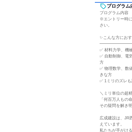
プログラム
プログラム内容
※エントリー時
さい。
✨こんな方にお
━━━━━━━
✅ 材料力学、機
✅ 自動制御、電
方
✅ 物理数学、数
きな方
✅ 1ミリのズレ
＼ミリ単位の超
「何百万人もの
その疑問を解き
広成建設は、J
えています。
私たちが手がけ