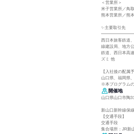
＜営業所＞
米子営業所／鳥
熊本営業所／熊
✨主要取引先
━━━━━━━
西日本旅客鉄道、
線建設局、地方
鉄道、西日本高
ズミ 他
【入社後の配属
山口県、福岡県
※本プログラム
開催地
山口県山口市陶31
新山口新幹線保線
【交通手段】
交通手段
集合場所：JR新