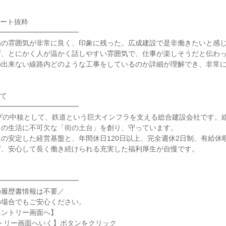
ケート抜粋
━━━━━━━━━━━━
場の雰囲気が非常に良く、印象に残った。広成建設で是非働きたいと感
ず、とにかく人が温かく話しやすい雰囲気で、仕事が楽しそうだと伝わ
の出来ない線路内どのような工事をしているのか詳細が理解でき、非常
いて
━━━━━━━━━━━━
ープの中核として、鉄道という巨大インフラを支える総合建設会社です。
ちの生活に不可欠な「街の土台」を創り、守っています。
の安定した経営基盤と、年間休日120日以上、完全週休2日制、有給休
ど、安心して長く働き続けられる充実した福利厚生が自慢です。
━━━━━━━━━━━━
の履歴書情報は不要／
の場合でもご安心ください。
エントリー画面へ】
トリー画面へいく】ボタンをクリック