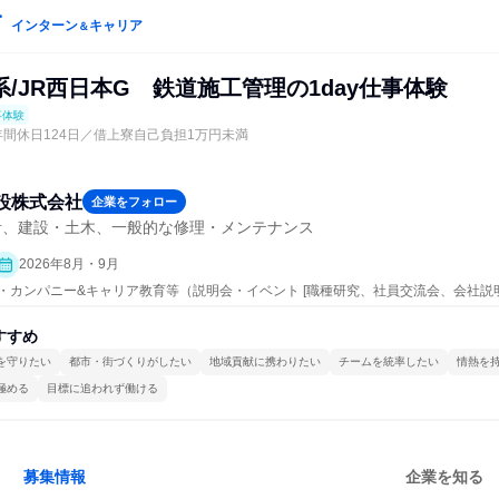
インターン
キャリア
＆
/JR西日本G 鉄道施工管理の1day仕事体験
事体験
年間休日124日／借上寮自己負担1万円未満
設株式会社
企業をフォロー
計、建設・土木、一般的な修理・メンテナンス
2026年8月・9月
ープン・カンパニー&キャリア教育等（説明会・イベント [職種研究、社員交流会、会社説
すすめ
を守りたい
都市・街づくりがしたい
地域貢献に携わりたい
チームを統率したい
情熱を
極める
目標に追われず働ける
募集情報
企業を知る