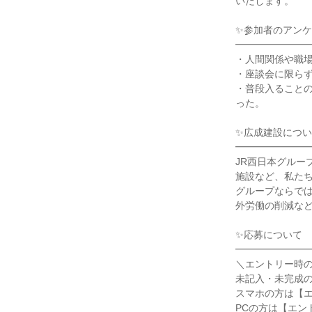
いたします。
✨参加者のアン
━━━━━━━
・人間関係や職
・座談会に限ら
・普段入ること
った。
✨広成建設につ
━━━━━━━
JR西日本グル
施設など、私た
グループならでは
外労働の削減な
✨応募について
━━━━━━━
＼エントリー時
未記入・未完成
スマホの方は【
PCの方は【エン