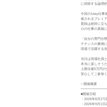
に排除する論理
今回の1day仕
催されるプレミ
普段は絶対に立
ロの仕事の真髄
「自分の専門分
テナンスの裏側
現場で活躍する
当日は現場社員
本当に楽しそう
上限往復5万円
安心してご参加
✨開催概要
━━━━━━━
■開催日程
・2026年8月27日2
・2026年9月1日21