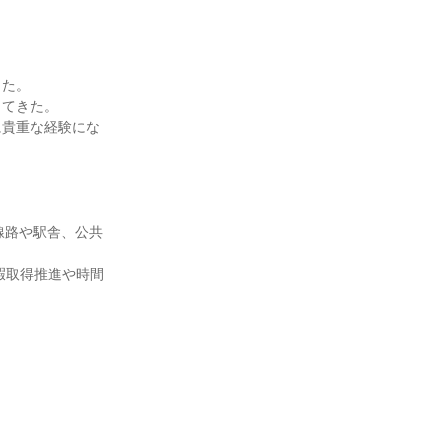
じた。
ってきた。
に貴重な経験にな
線路や駅舎、公共
暇取得推進や時間