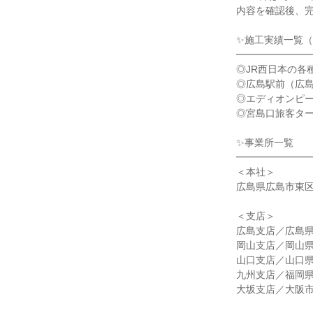
内容を確認後、
✨施工実績一覧
━━━━━━━
◎JR西日本の各
◎広島駅前（広
◎エディオンピ
◎宮島口旅客ター
✨事業所一覧
━━━━━━━
＜本社＞
広島県広島市東区二葉
＜支店＞
広島支店／広島
岡山支店／岡山
山口支店／山口
九州支店／福岡
大坂支店／大阪