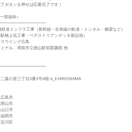
完了ボタンを押せば応募完了です！
（一部抜粋）
━━━━━━━━━━━━
種鉄道インフラ工事（新幹線・在来線の軌道・トンネル・橋梁など）
島駅橋上化工事・ペデストリアンデッキ新設他）
ースウイング広島
ミナル、周南市立徳山駅前図書館 他
━━━━━━━━━━━━
の里三丁目3番3号4階 d_ll HIROSHIMA
県広島市
県岡山市
県山口市
県福岡市
市淀川区