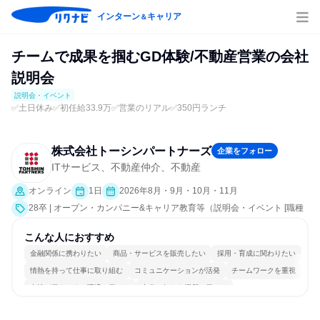
インターン
キャリア
＆
チームで成果を掴むGD体験/不動産営業の会社
説明会
説明会・イベント
✅土日休み✅初任給33.9万✅営業のリアル✅350円ランチ
株式会社トーシンパートナーズ
企業をフォロー
ITサービス、不動産仲介、不動産
オンライン
1日
2026年8月・9月・10月・11月
28卒 | オープン・カンパニー&キャリア教育等（説明会・イベント [職種
研究、就活サポート、会社説明会、業界研究]）
こんな人におすすめ
金融関係に携わりたい
商品・サービスを販売したい
採用・育成に関わりたい
情熱を持って仕事に取り組む
コミュニケーションが活発
チームワークを重視
女性が働きやすい環境で働ける
自分の好きな場所で働ける
若手が裁量を持てる環境
人とたくさん会話する