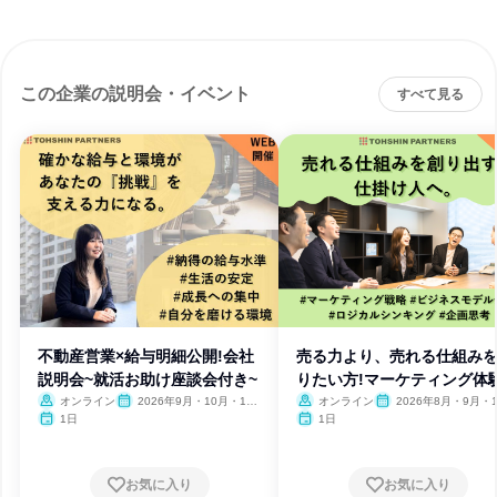
この企業の説明会・イベント
すべて見る
不動産営業×給与明細公開!会社
売る力より、売れる仕組み
説明会~就活お助け座談会付き~
りたい方!マーケティング体
オンライン
2026年9月・10月・11
オンライン
2026年8月・9月・1
月
月・11月
1日
1日
お気に入り
お気に入り