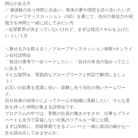
関心がある方
✅ 価値観の合う仲間と出会い、将来の夢や理想を語り合いたい方
✅ グループディスカッション（GD）を通じて、自分の発信力や傾
聴力を仲間と一緒に試してみたい方
✅志望業界が決まっていないけれど、まずは就活スキルを上げた
い という方
＼魅せる力を鍛える！／グループディスカッション体験×オンライ
ン会社説明会
「就活の選考で一歩リードしたい」「自分の本当の強みってどこ
にある？」
そんな疑問を、実践的なグループワークと対話で解消しましょ
う！
お互いの結果を意識し合い、鼓舞し合う当社の熱いチームワー
ク。
自分自身の頑張りによってチームや組織に貢献したい、そんな意
欲を持った仲間が集まる説明会です。
プログラムの中では、実際の社員の働きやすさや、仕事もプライ
ベートも全力で妥協しない社風のリアルも一挙に公開。
まずは気軽に、切磋琢磨できるメンバーと一緒に就活の確かな一
歩を踏み出してみませんか。