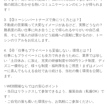
後の就活に生かせる熱いコミュニケーションのヒントが得られま
す！
3. 【③トーシンパートナーズで身につく力とは？】
不動産の営業職って大変なイメージがあるけど、実際どうなの？
難易度の高い仕事に向き合うことで得られるやりがいや自己成
長、そして個人の頑張りがどう組織への貢献に繋がるのか、トー
シンのリアルをお伝えします。
4. 【④「仕事もプライベートも妥協しない」環境とは？】
仕事にもプライベートにも全力で向き合うために、業界では珍し
い「土日休み」に加え、充実の研修制度や350円ランチ制度、ディ
ズニー優待など、様々な制度・福利厚生をご用意！まずはメンバ
ーに喜んでもらえる会社であり続ける、当社の働く環境を公開し
ます。
✨WEB開催ならではの安心ポイント
・当日はリラックスして参加できるよう、服装自由（私服OK）で
す！
・ご自宅の落ち着いた環境から、お気軽にご参加ください。